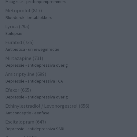
Maagzuur - protonpompremmers
Metoprolol (817)
Bloeddruk - betablokkers
Lyrica (795)
Epilepsie
Furabid (735)
Antibiotica - urineweginfectie
Mirtazapine (731)
Depressie - antidepressiva overig
Amitriptyline (699)
Depressie - antidepressiva TCA
Efexor (665)
Depressie - antidepressiva overig
Ethinylestradiol / Levonorgestrel (656)
Anticonceptie - eenfase
Escitalopram (647)
Depressie - antidepressiva SSRI