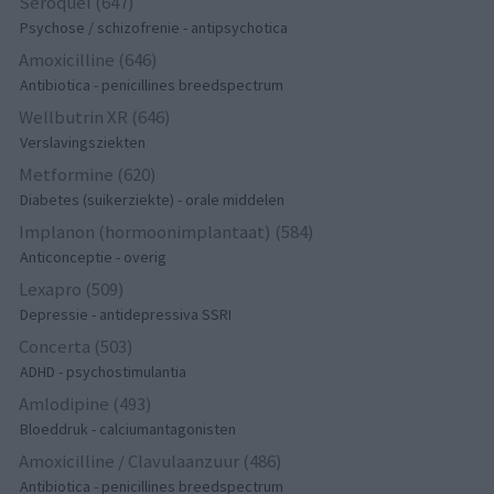
Seroquel (647)
Psychose / schizofrenie - antipsychotica
Amoxicilline (646)
Antibiotica - penicillines breedspectrum
Wellbutrin XR (646)
Verslavingsziekten
Metformine (620)
Diabetes (suikerziekte) - orale middelen
Implanon (hormoonimplantaat) (584)
Anticonceptie - overig
Lexapro (509)
Depressie - antidepressiva SSRI
Concerta (503)
ADHD - psychostimulantia
Amlodipine (493)
Bloeddruk - calciumantagonisten
Amoxicilline / Clavulaanzuur (486)
Antibiotica - penicillines breedspectrum