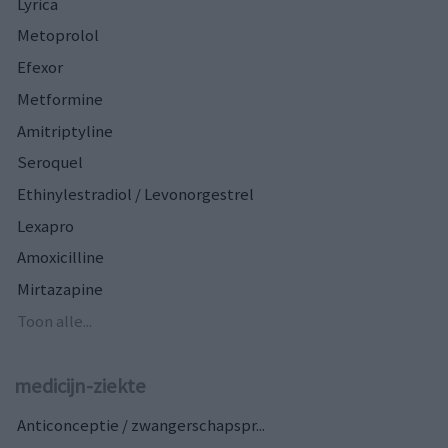
Lyrica
Metoprolol
Efexor
Metformine
Amitriptyline
Seroquel
Ethinylestradiol / Levonorgestrel
Lexapro
Amoxicilline
Mirtazapine
Toon alle...
medicijn-ziekte
Anticonceptie / zwangerschapspr...