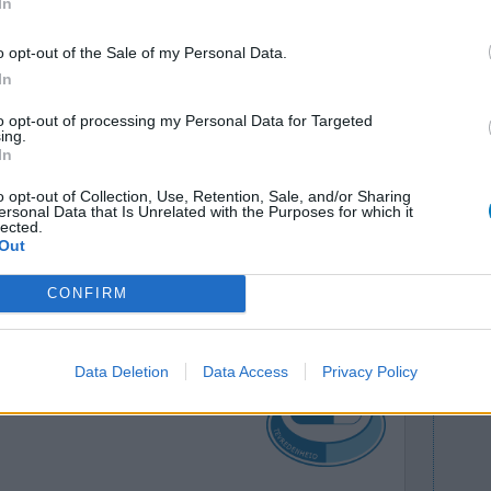
In
o opt-out of the Sale of my Personal Data.
In
to opt-out of processing my Personal Data for Targeted
ing.
In
 tot een
Effectiviteit
o opt-out of Collection, Use, Retention, Sale, and/or Sharing
ersonal Data that Is Unrelated with the Purposes for which it
orme
Hoeveelheid bijwerkingen
lected.
tie
Out
0 reacties
CONFIRM
Data Deletion
Data Access
Privacy Policy