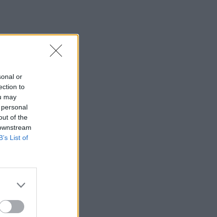
sonal or
ection to
ou may
 personal
out of the
 downstream
B’s List of