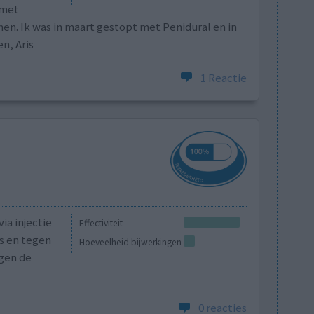
 met
n. Ik was in maart gestopt met Penidural en in
n, Aris
1 Reactie
ia injectie
Effectiviteit
s en tegen
Hoeveelheid bijwerkingen
gen de
0 reacties