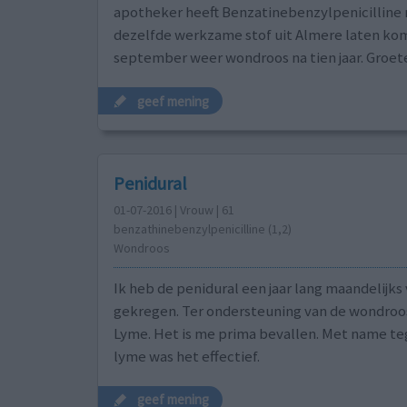
apotheker heeft Benzatinebenzylpenicilline
dezelfde werkzame stof uit Almere laten kome
september weer wondroos na tien jaar. Groete
geef mening
Penidural
01-07-2016 | Vrouw | 61
benzathinebenzylpenicilline (1,2)
Wondroos
Ik heb de penidural een jaar lang maandelijks v
gekregen. Ter ondersteuning van de wondroo
Lyme. Het is me prima bevallen. Met name te
lyme was het effectief.
geef mening