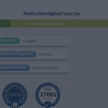
Medicatieveiligheid voor jou
over mijnmedicijn.nl
ijn account
inloggen
achtwoord vergeten?
klik hier!
og geen account?
maak er nu één!