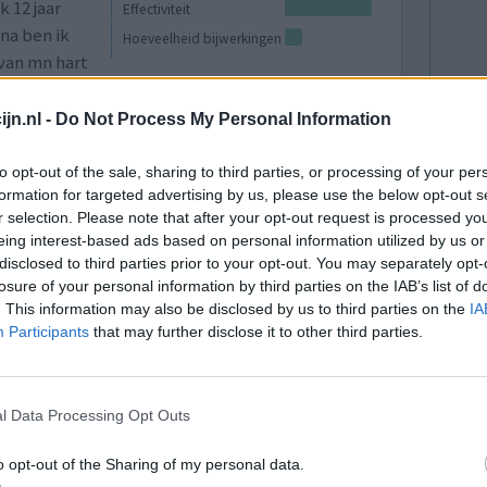
k 12 jaar
Effectiviteit
na ben ik
Hoeveelheid bijwerkingen
van mn hart
0 reacties
jn.nl -
Do Not Process My Personal Information
to opt-out of the sale, sharing to third parties, or processing of your per
formation for targeted advertising by us, please use the below opt-out s
r selection. Please note that after your opt-out request is processed y
eing interest-based ads based on personal information utilized by us or
disclosed to third parties prior to your opt-out. You may separately opt-
losure of your personal information by third parties on the IAB’s list of
. This information may also be disclosed by us to third parties on the
IA
Participants
that may further disclose it to other third parties.
en van de
Effectiviteit
n maar
Hoeveelheid bijwerkingen
l Data Processing Opt Outs
0 reacties
o opt-out of the Sharing of my personal data.