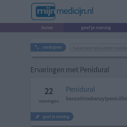
home
geef je mening
Selecteer een ander medicij
medicijnen
Ervaringen met Penidural
Penidural
22
benzathinebenzylpenicilli
meningen
geef je mening