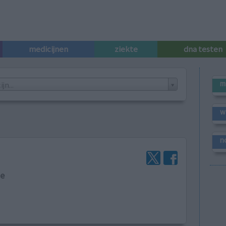
medicijnen
ziekte
dna testen
m
n...
w
n
ne