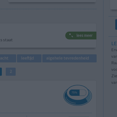
lees meer
ts staat
LE
Erv
van
lacht
leeftijd
algehele tevredenheid
Raa
voo
2
Zie
va