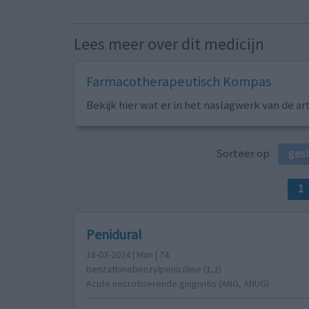
Lees meer over dit medicijn
Farmacotherapeutisch Kompas
Bekijk hier wat er in het naslagwerk van de ar
Sorteer op
ges
1
Penidural
18-03-2024 | Man | 74
benzathinebenzylpenicilline (1,2)
Acute necrotiserende gingivitis (ANG, ANUG)