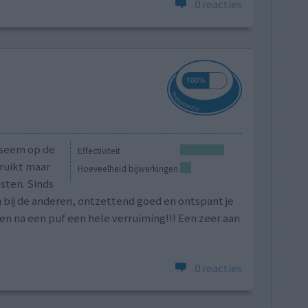
0 reacties
fyseem op de
Effectiviteit
ruikt maar
Hoeveelheid bijwerkingen
sten. Sinds
n bij de anderen, ontzettend goed en ontspant je
en na een puf een hele verruiming!!! Een zeer aan
0 reacties