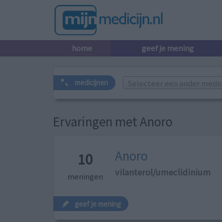
home
geef je mening
Selecteer een ander medicij
medicijnen
Ervaringen met Anoro
Anoro
10
vilanterol/umeclidinium
meningen
geef je mening