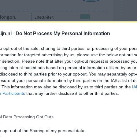
 longen.
Effectiviteit
en
Hoeveelheid bijwerkingen
jn.nl -
Do Not Process My Personal Information
Bijwerkingen
kortademigheid
to opt-out of the sale, sharing to third parties, or processing of your per
bovenste luchtweginfectie
formation for targeted advertising by us, please use the below opt-out s
r selection. Please note that after your opt-out request is processed y
eing interest-based ads based on personal information utilized by us or
0 reacties
disclosed to third parties prior to your opt-out. You may separately opt-
losure of your personal information by third parties on the IAB’s list of
. This information may also be disclosed by us to third parties on the
IA
Participants
that may further disclose it to other third parties.
l Data Processing Opt Outs
o opt-out of the Sharing of my personal data.
on ik
Effectiviteit