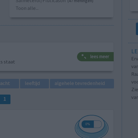
Salmeterol/Fluticason
(47 meningen)
Toon alle...
LE
lees meer
Erv
ts staat
van
Raa
voo
lacht
leeftijd
algehele tevredenheid
Zie
va
1