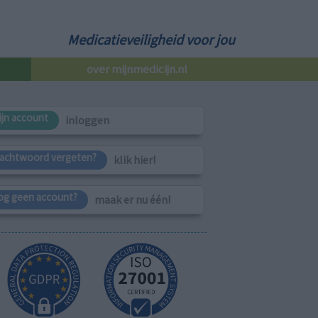
Medicatieveiligheid voor jou
over mijnmedicijn.nl
ijn account
inloggen
achtwoord vergeten?
klik hier!
og geen account?
maak er nu één!