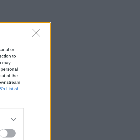
sonal or
ection to
ou may
 personal
out of the
 downstream
B’s List of