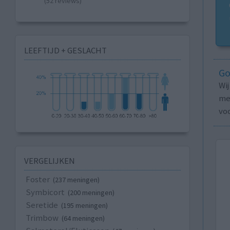
(52 reviews)
LEEFTIJD + GESLACHT
Go
Wi
med
vo
VERGELIJKEN
Foster
(237 meningen)
Symbicort
(200 meningen)
Seretide
(195 meningen)
Trimbow
(64 meningen)