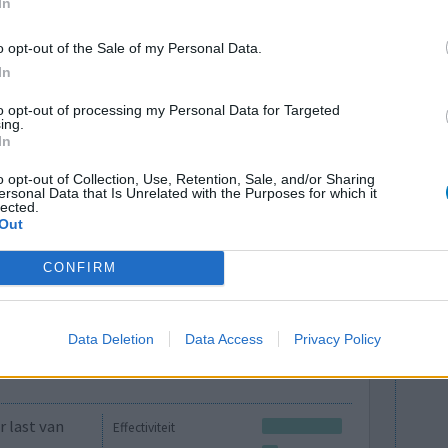
In
k me
Hoeveelheid bijwerkingen
 longen
o opt-out of the Sale of my Personal Data.
Bijwerkingen
rg benauwd
In
hoesten met slijm lange tijd
astma
tapte weer
to opt-out of processing my Personal Data for Targeted
bronchitis
n van
ing.
probeerd.
In
o opt-out of Collection, Use, Retention, Sale, and/or Sharing
ersonal Data that Is Unrelated with the Purposes for which it
lected.
0 reacties
Out
CONFIRM
Data Deletion
Data Access
Privacy Policy
 last van
Effectiviteit