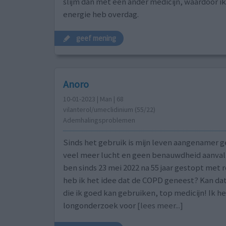
slijm dan met een ander medicijn, waardoor i
energie heb overdag.
geef mening
Anoro
10-01-2023 | Man | 68
vilanterol/umeclidinium (55/22)
Ademhalingsproblemen
Sinds het gebruik is mijn leven aangenamer 
veel meer lucht en geen benauwdheid aanvall
ben sinds 23 mei 2022 na 55 jaar gestopt met 
heb ik het idee dat de COPD geneest? Kan dat
die ik goed kan gebruiken, top medicijn! Ik h
longonderzoek voor
[lees meer...]