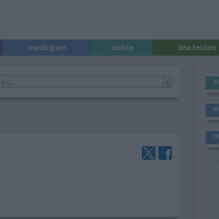
medicijnen
ziekte
dna testen
m
n...
w
n