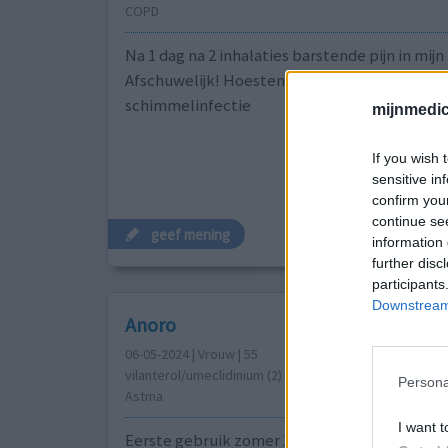
COPD
Na 1 dag na 2 inhalaties barstende pijn in mijn
Afschuwelijk! Hoesten, luchtwegontsteking 
schimmelinfectie
mijnmedici
If you wish 
sensitive in
confirm you
continue se
geef mening
information 
further disc
participants
Downstream 
Anoro
06-05-2024 | Vrouw | 55
vilanterol/umeclidinium (2)
Persona
Astma
I want t
Eerste gebruik zomer 2023. De eerste dagen k