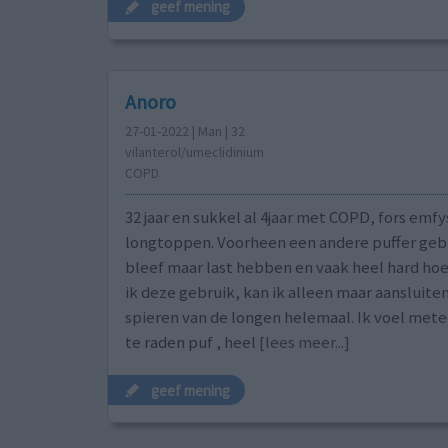
geef mening
Anoro
27-01-2022 | Man | 32
vilanterol/umeclidinium
COPD
32 jaar en sukkel al 4jaar met COPD, fors em
longtoppen. Voorheen een andere puffer geb
bleef maar last hebben en vaak heel hard hoe
ik deze gebruik, kan ik alleen maar aansluite
spieren van de longen helemaal. Ik voel mete
te raden puf , heel
[lees meer...]
geef mening