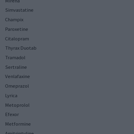
Mirena
Simvastatine
Champix
Paroxetine
Citalopram
Thyrax Duotab
Tramadol
Sertraline
Venlafaxine
Omeprazol
Lyrica
Metoprolol
Efexor
Metformine
Amitriptyline