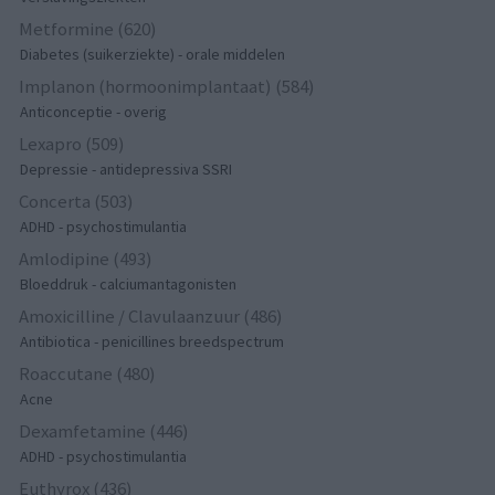
Metformine (620)
Diabetes (suikerziekte) - orale middelen
Implanon (hormoonimplantaat) (584)
Anticonceptie - overig
Lexapro (509)
Depressie - antidepressiva SSRI
Concerta (503)
ADHD - psychostimulantia
Amlodipine (493)
Bloeddruk - calciumantagonisten
Amoxicilline / Clavulaanzuur (486)
Antibiotica - penicillines breedspectrum
Roaccutane (480)
Acne
Dexamfetamine (446)
ADHD - psychostimulantia
Euthyrox (436)