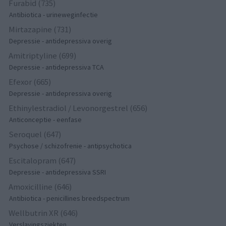
Furabid (735)
Antibiotica - urineweginfectie
Mirtazapine (731)
Depressie - antidepressiva overig
Amitriptyline (699)
Depressie - antidepressiva TCA
Efexor (665)
Depressie - antidepressiva overig
Ethinylestradiol / Levonorgestrel (656)
Anticonceptie - eenfase
Seroquel (647)
Psychose / schizofrenie - antipsychotica
Escitalopram (647)
Depressie - antidepressiva SSRI
Amoxicilline (646)
Antibiotica - penicillines breedspectrum
Wellbutrin XR (646)
Verslavingsziekten