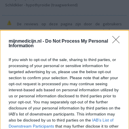
Schildklier - hypothyroidie (traagwerkend)
De reviews op deze pagina zijn door de gebruikers
gegenereerd en vervolgens gelezen en aangepast alvorens
goedkeuring, om zo te voldoen aan onze standaarden wat betreft
mijnmedicijn.nl -
Do Not Process My Personal
een review voor een medicijn. Voor het delen van ervaringen is
Information
geen medische kennis noodzakelijk. Op deze manier geven de
reviews alleen een beeld van de ervaring van de schrijvers en niet
If you wish to opt-out of the sale, sharing to third parties, or
die van de eigenaar van deze website. Denk er aan dat de
processing of your personal or sensitive information for
ervaringen kunnen verschillen van persoon tot persoon en dat u
targeted advertising by us, please use the below opt-out
voor medisch advies altijd contact op moet nemen met uw arts of
section to confirm your selection. Please note that after your
apotheker.
opt-out request is processed you may continue seeing
interest-based ads based on personal information utilized by
us or personal information disclosed to third parties prior to
your opt-out. You may separately opt-out of the further
disclosure of your personal information by third parties on the
IAB’s list of downstream participants. This information may
also be disclosed by us to third parties on the
IAB’s List of
Downstream Participants
that may further disclose it to other