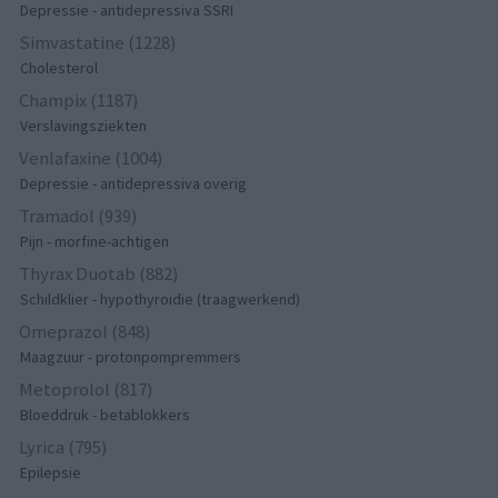
Depressie - antidepressiva SSRI
Simvastatine (1228)
Cholesterol
Champix (1187)
Verslavingsziekten
Venlafaxine (1004)
Depressie - antidepressiva overig
Tramadol (939)
Pijn - morfine-achtigen
Thyrax Duotab (882)
Schildklier - hypothyroidie (traagwerkend)
Omeprazol (848)
Maagzuur - protonpompremmers
Metoprolol (817)
Bloeddruk - betablokkers
Lyrica (795)
Epilepsie