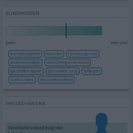
BIJWERKINGEN
geen
zeer veel
kortademigheid
hoesten
nerveus gevoel
acute hoofdpijn
ontsteking in de mond
gezwollen lippen
gezwollen tong
trillingen
stem is hees
neusverkoudheid
INVLOED VAN DNA
Genetische invloed (nog) niet