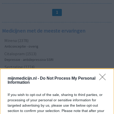
1
Medicijnen met de meeste ervaringen
Mirena (2378)
Anticonceptie - overig
Citalopram (1513)
Depressie - antidepressiva SSRI
Sertraline (1274)
Depressie - antidepressiva SSRI
mijnmedicijn.nl -
Do Not Process My Personal
Paroxetine (1272)
Information
Depressie - antidepressiva SSRI
Simvastatine (1228)
If you wish to opt-out of the sale, sharing to third parties, or
Cholesterol
processing of your personal or sensitive information for
targeted advertising by us, please use the below opt-out
Champix (1187)
section to confirm your selection. Please note that after your
Verslavingsziekten