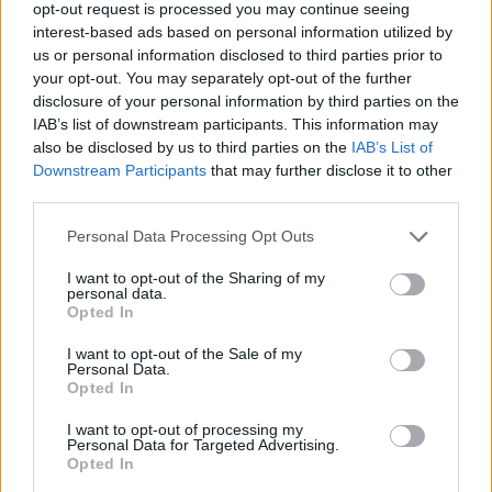
opt-out request is processed you may continue seeing
Venlafaxine (1004)
interest-based ads based on personal information utilized by
Depressie - antidepressiva overig
us or personal information disclosed to third parties prior to
your opt-out. You may separately opt-out of the further
Tramadol (939)
disclosure of your personal information by third parties on the
Pijn - morfine-achtigen
IAB’s list of downstream participants. This information may
Thyrax Duotab (882)
also be disclosed by us to third parties on the
IAB’s List of
Schildklier - hypothyroidie (traagwerkend)
Downstream Participants
that may further disclose it to other
third parties.
Omeprazol (848)
Maagzuur - protonpompremmers
Personal Data Processing Opt Outs
Metoprolol (817)
I want to opt-out of the Sharing of my
Bloeddruk - betablokkers
personal data.
Lyrica (795)
Opted In
Epilepsie
I want to opt-out of the Sale of my
Furabid (735)
Personal Data.
Opted In
Antibiotica - urineweginfectie
Mirtazapine (731)
I want to opt-out of processing my
Personal Data for Targeted Advertising.
Depressie - antidepressiva overig
Opted In
Amitriptyline (699)