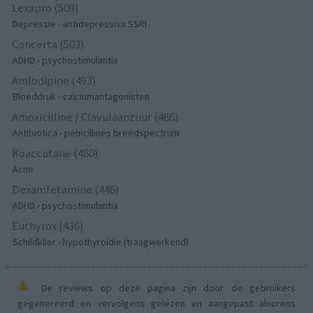
Lexapro (509)
Depressie - antidepressiva SSRI
Concerta (503)
ADHD - psychostimulantia
Amlodipine (493)
Bloeddruk - calciumantagonisten
Amoxicilline / Clavulaanzuur (486)
Antibiotica - penicillines breedspectrum
Roaccutane (480)
Acne
Dexamfetamine (446)
ADHD - psychostimulantia
Euthyrox (436)
Schildklier - hypothyroidie (traagwerkend)
De reviews op deze pagina zijn door de gebruikers
gegenereerd en vervolgens gelezen en aangepast alvorens