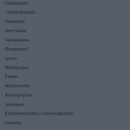
Citalopram
Thyrax Duotab
Tramadol
Sertraline
Venlafaxine
Omeprazol
Lyrica
Metoprolol
Efexor
Metformine
Amitriptyline
Seroquel
Ethinylestradiol / Levonorgestrel
Lexapro