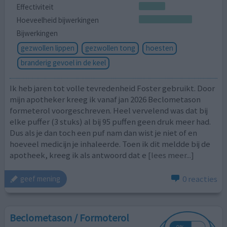
Effectiviteit
Hoeveelheid bijwerkingen
Bijwerkingen
gezwollen lippen
gezwollen tong
hoesten
branderig gevoel in de keel
Ik heb jaren tot volle tevredenheid Foster gebruikt. Door
mijn apotheker kreeg ik vanaf jan 2026 Beclometason
formeterol voorgeschreven. Heel vervelend was dat bij
elke puffer (3 stuks) al bij 95 puffen geen druk meer had.
Dus als je dan toch een puf nam dan wist je niet of en
hoeveel medicijn je inhaleerde. Toen ik dit meldde bij de
apotheek, kreeg ik als antwoord dat e
[lees meer...]
0 reacties
geef mening
Beclometason / Formoterol