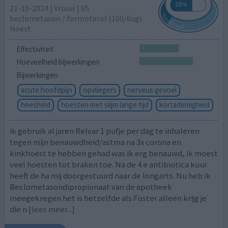
21-10-2024 | Vrouw | 65
beclometason / formoterol (100/6ug)
Hoest
Effectiviteit
Hoeveelheid bijwerkingen
Bijwerkingen
acute hoofdpijn
opvliegers
nerveus gevoel
heesheid
hoesten met slijm lange tijd
kortademigheid
ik gebruik al jaren Relvar 1 pufje per dag te inhaleren
tegen mijn benauwdheid/astma na 3x corona en
kinkhoest te hebben gehad was ik erg benauwd, ik moest
veel hoesten tot braken toe. Na de 4 e antibiotica kuur
heeft de ha mij doorgestuurd naar de longarts. Nu heb ik
Beclometasondipropionaat van de apotheek
meegekregen het is hetzelfde als Foster alleen krijg je
die n
[lees meer...]