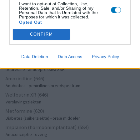
I want to opt-out of Collection, Use,
Depressie - antidepressiva TCA
Retention, Sale, and/or Sharing of my
Personal Data that Is Unrelated with the
Efexor (665)
Purposes for which it was collected.
Depressie - antidepressiva overig
Opted Out
Ethinylestradiol / Levonorgestrel (656)
CONFIRM
Anticonceptie - eenfase
Seroquel (647)
Psychose / schizofrenie - antipsychotica
Data Deletion
Data Access
Privacy Policy
Escitalopram (647)
Depressie - antidepressiva SSRI
Amoxicilline (646)
Antibiotica - penicillines breedspectrum
Wellbutrin XR (646)
Verslavingsziekten
Metformine (620)
Diabetes (suikerziekte) - orale middelen
Implanon (hormoonimplantaat) (584)
Anticonceptie - overig