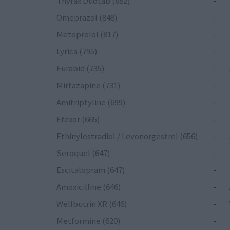
Thyrax Duotab (882)
-
Omeprazol (848)
-
Metoprolol (817)
-
Lyrica (795)
-
Furabid (735)
-
Mirtazapine (731)
-
Amitriptyline (699)
-
Efexor (665)
-
Ethinylestradiol / Levonorgestrel (656)
-
Seroquel (647)
-
Escitalopram (647)
-
Amoxicilline (646)
-
Wellbutrin XR (646)
-
Metformine (620)
-