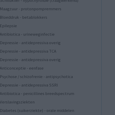
Schildklier - hypothyroidie (traagwerkend)
Maagzuur - protonpompremmers
Bloeddruk - betablokkers
Epilepsie
Antibiotica - urineweginfectie
Depressie - antidepressiva overig
Depressie - antidepressiva TCA
Depressie - antidepressiva overig
Anticonceptie - eenfase
Psychose / schizofrenie - antipsychotica
Depressie - antidepressiva SSRI
Antibiotica - penicillines breedspectrum
Verslavingsziekten
Diabetes (suikerziekte) - orale middelen