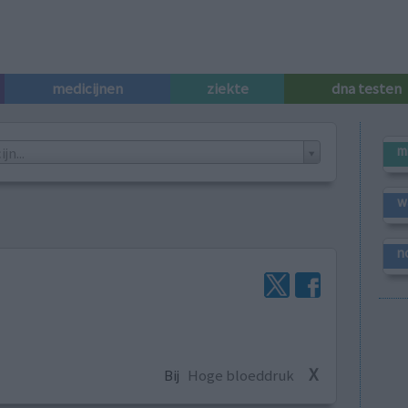
medicijnen
ziekte
dna testen
m
n...
w
n
X
Bij
Hoge bloeddruk