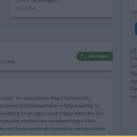
Cyress
(36 meningen)
Toon alle...
LE
lees meer
Erv
ts staat
van
Raa
voo
Zie
va
n hart- en vaatziekten. Naast factoren als
n groot deel bepaald door erfelijke aanleg. Er
loeddruk te verlagen. Vaak krijg je meer dan één
n je hebt minder kans op bijwerkingen. Maar
nten met hypertensie de bloeddruk met geschikte
e.