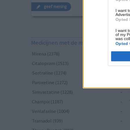
geef mening
I want 
Advertis
Opted 
I want t
of my P
was col
Medicijnen met de meeste ervaringen
Opted 
Mirena (2378)
-
Citalopram (1513)
-
Sertraline (1274)
-
Paroxetine (1272)
-
Simvastatine (1228)
-
Champix (1187)
-
Venlafaxine (1004)
-
Tramadol (939)
-