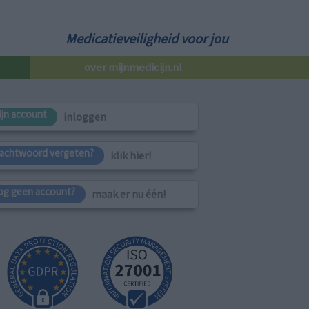
Medicatieveiligheid voor jou
over mijnmedicijn.nl
ijn account
inloggen
achtwoord vergeten?
klik hier!
og geen account?
maak er nu één!