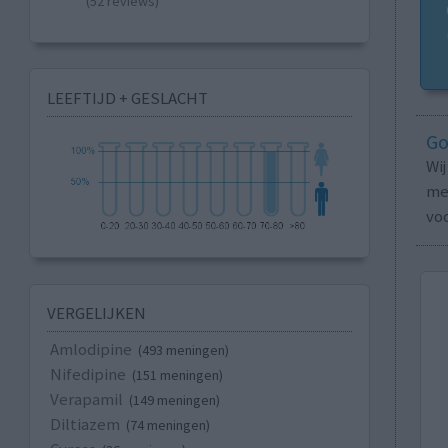
(52 reviews)
LEEFTIJD + GESLACHT
Go
Wi
med
vo
VERGELIJKEN
Amlodipine
(493 meningen)
Nifedipine
(151 meningen)
Verapamil
(149 meningen)
Diltiazem
(74 meningen)