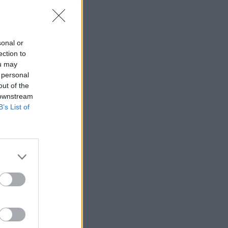
sonal or
ection to
ou may
 personal
out of the
 downstream
B’s List of