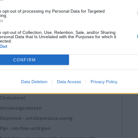
0 reacties
to opt-out of processing my Personal Data for Targeted
ing.
In
1
o opt-out of Collection, Use, Retention, Sale, and/or Sharing
ersonal Data that Is Unrelated with the Purposes for which it
lected.
Out
Anticonceptie - overig
CONFIRM
Depressie - antidepressiva SSRI
Depressie - antidepressiva SSRI
Data Deletion
Data Access
Privacy Policy
Depressie - antidepressiva SSRI
Cholesterol
Verslavingsziekten
Depressie - antidepressiva overig
Pijn - morfine-achtigen