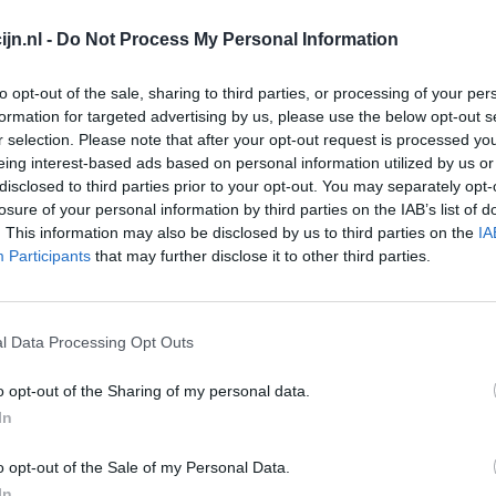
an als een hulpmiddel worden ingezet om tot een
jn.nl -
Do Not Process My Personal Information
en.
lees meer
to opt-out of the sale, sharing to third parties, or processing of your per
formation for targeted advertising by us, please use the below opt-out s
r selection. Please note that after your opt-out request is processed y
eing interest-based ads based on personal information utilized by us or
lacht
leeftijd
algehele tevredenheid
disclosed to third parties prior to your opt-out. You may separately opt-
losure of your personal information by third parties on the IAB’s list of
1
. This information may also be disclosed by us to third parties on the
IA
Participants
that may further disclose it to other third parties.
l Data Processing Opt Outs
o opt-out of the Sharing of my personal data.
In
Effectiviteit
Hoeveelheid bijwerkingen
o opt-out of the Sale of my Personal Data.
In