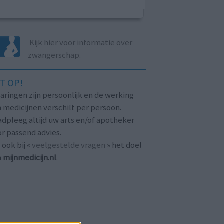
Kijk hier voor informatie over
zwangerschap.
T OP!
aringen zijn persoonlijk en de werking
 medicijnen verschilt per persoon.
dpleeg altijd uw arts en/of apotheker
r passend advies.
 ook bij «
veelgestelde vragen
» het doel
n
mijnmedicijn.nl
.