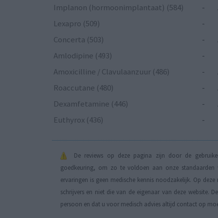
Implanon (hormoonimplantaat) (584)
-
Lexapro (509)
-
Concerta (503)
-
Amlodipine (493)
-
Amoxicilline / Clavulaanzuur (486)
-
Roaccutane (480)
-
Dexamfetamine (446)
-
Euthyrox (436)
-
De reviews op deze pagina zijn door de gebruiker
goedkeuring, om zo te voldoen aan onze standaarden wa
ervaringen is geen medische kennis noodzakelijk. Op deze 
schrijvers en niet die van de eigenaar van deze website. 
persoon en dat u voor medisch advies altijd contact op mo