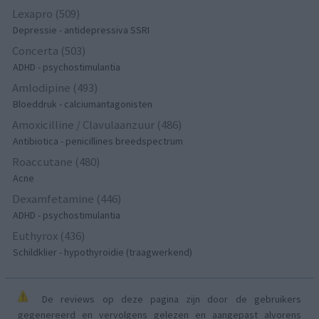
Lexapro (509)
Depressie - antidepressiva SSRI
Concerta (503)
ADHD - psychostimulantia
Amlodipine (493)
Bloeddruk - calciumantagonisten
Amoxicilline / Clavulaanzuur (486)
Antibiotica - penicillines breedspectrum
Roaccutane (480)
Acne
Dexamfetamine (446)
ADHD - psychostimulantia
Euthyrox (436)
Schildklier - hypothyroidie (traagwerkend)
De reviews op deze pagina zijn door de gebruikers
gegenereerd en vervolgens gelezen en aangepast alvorens