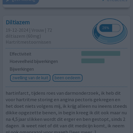
Diltiazem
19-12-2024 | Vrouw | 72
diltiazem (60mg)
Hartritmestoornissen
Effectiviteit
Hoeveelheid bijwerkingen
Bijwerkingen
zwelling van de kuit
been oedeem
hartinfarct, tijdens roes van darmonderzoek, ik heb dit
voor hartritme storing en angina pectoris gekregen en
het doet niets volgens mij, ik krijg alleen nu ineens steeds
dikke opgezette benen, in begin kreeg ik dit ook maar nu
na 4,5 jaar slikken wordt dit erger en ben gestopt, sinds 2
dagen . ik weet niet of dit van dit medicijn komt, ik neem
nl ook omaprazol voor maagb
[lees meer...]