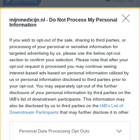
0 reacties
geef mening
mijnmedicijn.nl -
Do Not Process My Personal
Diltiazem
Information
23-05-2024 | Vrouw | 60
diltiazem (200mg)
If you wish to opt-out of the sale, sharing to third parties, or
Angina pectoris
processing of your personal or sensitive information for
targeted advertising by us, please use the below opt-out
Effectiviteit
section to confirm your selection. Please note that after your
Hoeveelheid bijwerkingen
opt-out request is processed you may continue seeing
interest-based ads based on personal information utilized by
Bijwerkingen
us or personal information disclosed to third parties prior to
acute hoofdpijn
your opt-out. You may separately opt-out of the further
disclosure of your personal information by third parties on the
Ik slik het nu een maand ze zijn via een
IAB’s list of downstream participants. This information may
hartkathetherisatie erachter gekomen dat de kleine
also be disclosed by us to third parties on the
IAB’s List of
haarvaatjes vernauwd zijn, daar kunnen de klachten van
Downstream Participants
that may further disclose it to other
pijn op de borst vandaan komen denken ze. Nou ben nog
third parties.
nooit zo beroerd van een medicijn geweest. Ben duizelig
Personal Data Processing Opt Outs
misselijk erge maagpijn heb ook een