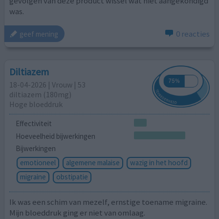
gevolgen van deze product wissel wat niet aangekondigd
was.
0 reacties
geef mening
Diltiazem
18-04-2026 | Vrouw | 53
diltiazem (180mg)
Hoge bloeddruk
Effectiviteit
Hoeveelheid bijwerkingen
Bijwerkingen
emotioneel
algemene malaise
wazig in het hoofd
migraine
obstipatie
Ik was een schim van mezelf, ernstige toename migraine.
Mijn bloeddruk ging er niet van omlaag.