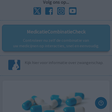
Volg ons op...
MedicatieCombinatieCheck
Controleer nu zelf de combinatie van
uw medicijnen op interacties, snel en eenvoudig.
Kijk hier voor informatie over zwangerschap.