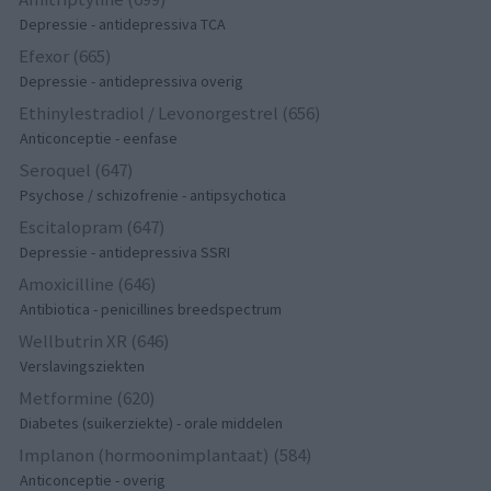
Depressie - antidepressiva TCA
Efexor (665)
Depressie - antidepressiva overig
Ethinylestradiol / Levonorgestrel (656)
Anticonceptie - eenfase
Seroquel (647)
Psychose / schizofrenie - antipsychotica
Escitalopram (647)
Depressie - antidepressiva SSRI
Amoxicilline (646)
Antibiotica - penicillines breedspectrum
Wellbutrin XR (646)
Verslavingsziekten
Metformine (620)
Diabetes (suikerziekte) - orale middelen
Implanon (hormoonimplantaat) (584)
Anticonceptie - overig