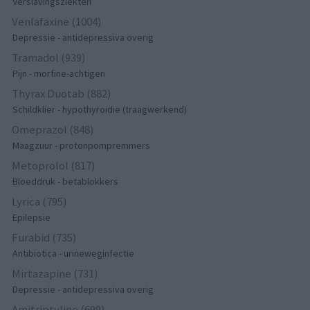
Verslavingsziekten
Venlafaxine (1004)
Depressie - antidepressiva overig
Tramadol (939)
Pijn - morfine-achtigen
Thyrax Duotab (882)
Schildklier - hypothyroidie (traagwerkend)
Omeprazol (848)
Maagzuur - protonpompremmers
Metoprolol (817)
Bloeddruk - betablokkers
Lyrica (795)
Epilepsie
Furabid (735)
Antibiotica - urineweginfectie
Mirtazapine (731)
Depressie - antidepressiva overig
Amitriptyline (699)