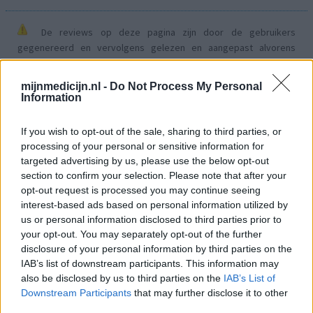
De reviews op deze pagina zijn door de gebruikers
gegenereerd en vervolgens gelezen en aangepast alvorens
goedkeuring, om zo te voldoen aan onze standaarden wat betreft
een review voor een medicijn. Voor het delen van ervaringen is
mijnmedicijn.nl -
Do Not Process My Personal
geen medische kennis noodzakelijk. Op deze manier geven de
Information
reviews alleen een beeld van de ervaring van de schrijvers en niet
die van de eigenaar van deze website. Denk er aan dat de
If you wish to opt-out of the sale, sharing to third parties, or
ervaringen kunnen verschillen van persoon tot persoon en dat u
processing of your personal or sensitive information for
voor medisch advies altijd contact op moet nemen met uw arts of
targeted advertising by us, please use the below opt-out
apotheker.
section to confirm your selection. Please note that after your
opt-out request is processed you may continue seeing
interest-based ads based on personal information utilized by
us or personal information disclosed to third parties prior to
your opt-out. You may separately opt-out of the further
disclosure of your personal information by third parties on the
IAB’s list of downstream participants. This information may
also be disclosed by us to third parties on the
IAB’s List of
Downstream Participants
that may further disclose it to other
third parties.