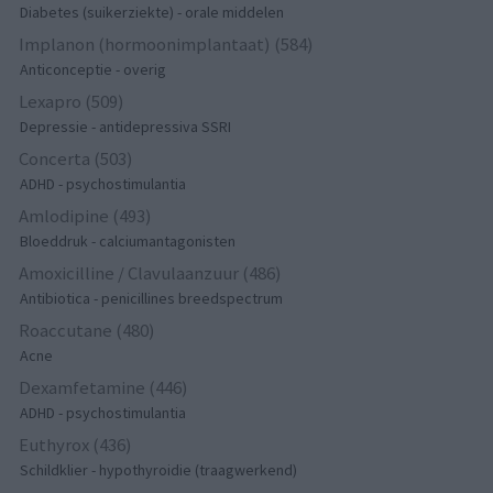
Diabetes (suikerziekte) - orale middelen
Implanon (hormoonimplantaat) (584)
Anticonceptie - overig
Lexapro (509)
Depressie - antidepressiva SSRI
Concerta (503)
ADHD - psychostimulantia
Amlodipine (493)
Bloeddruk - calciumantagonisten
Amoxicilline / Clavulaanzuur (486)
Antibiotica - penicillines breedspectrum
Roaccutane (480)
Acne
Dexamfetamine (446)
ADHD - psychostimulantia
Euthyrox (436)
Schildklier - hypothyroidie (traagwerkend)