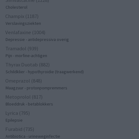
Cholesterol
Champix (1187)
Verslavingsziekten
Venlafaxine (1004)
Depressie - antidepressiva overig
Tramadol (939)
Pijn - morfine-achtigen
Thyrax Duotab (882)
Schildklier - hypothyroidie (traagwerkend)
Omeprazol (848)
Maagzuur - protonpompremmers
Metoprolol (817)
Bloeddruk - betablokkers
Lyrica (795)
Epilepsie
Furabid (735)
Antibiotica - urineweginfectie