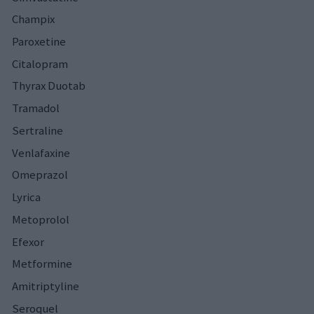
Champix
Paroxetine
Citalopram
Thyrax Duotab
Tramadol
Sertraline
Venlafaxine
Omeprazol
Lyrica
Metoprolol
Efexor
Metformine
Amitriptyline
Seroquel