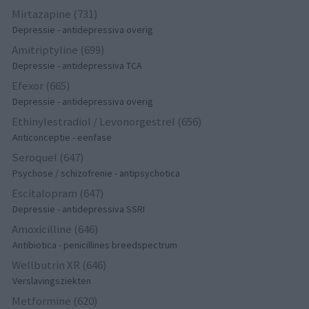
Mirtazapine (731)
Depressie - antidepressiva overig
Amitriptyline (699)
Depressie - antidepressiva TCA
Efexor (665)
Depressie - antidepressiva overig
Ethinylestradiol / Levonorgestrel (656)
Anticonceptie - eenfase
Seroquel (647)
Psychose / schizofrenie - antipsychotica
Escitalopram (647)
Depressie - antidepressiva SSRI
Amoxicilline (646)
Antibiotica - penicillines breedspectrum
Wellbutrin XR (646)
Verslavingsziekten
Metformine (620)