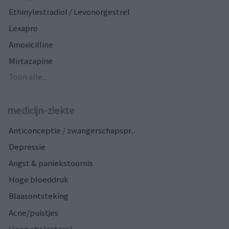
Ethinylestradiol / Levonorgestrel
Lexapro
Amoxicilline
Mirtazapine
Toon alle...
medicijn-ziekte
Anticonceptie / zwangerschapspr...
Depressie
Angst & paniekstoornis
Hoge bloeddruk
Blaasontsteking
Acne/puistjes
Hoog cholesterol