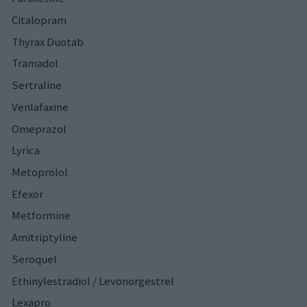
Citalopram
Thyrax Duotab
Tramadol
Sertraline
Venlafaxine
Omeprazol
Lyrica
Metoprolol
Efexor
Metformine
Amitriptyline
Seroquel
Ethinylestradiol / Levonorgestrel
Lexapro