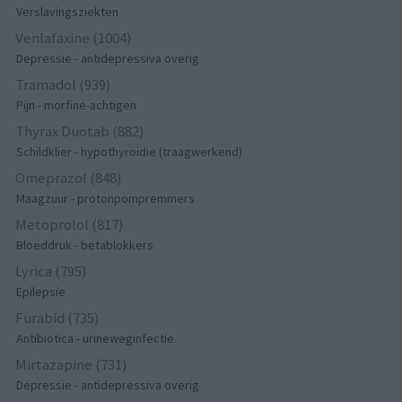
Verslavingsziekten
Venlafaxine (1004)
Depressie - antidepressiva overig
Tramadol (939)
Pijn - morfine-achtigen
Thyrax Duotab (882)
Schildklier - hypothyroidie (traagwerkend)
Omeprazol (848)
Maagzuur - protonpompremmers
Metoprolol (817)
Bloeddruk - betablokkers
Lyrica (795)
Epilepsie
Furabid (735)
Antibiotica - urineweginfectie
Mirtazapine (731)
Depressie - antidepressiva overig