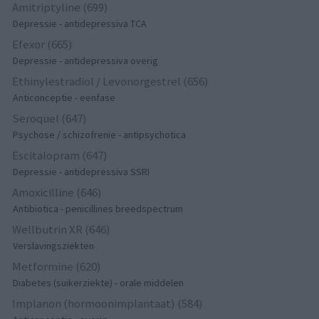
Amitriptyline (699)
Depressie - antidepressiva TCA
Efexor (665)
Depressie - antidepressiva overig
Ethinylestradiol / Levonorgestrel (656)
Anticonceptie - eenfase
Seroquel (647)
Psychose / schizofrenie - antipsychotica
Escitalopram (647)
Depressie - antidepressiva SSRI
Amoxicilline (646)
Antibiotica - penicillines breedspectrum
Wellbutrin XR (646)
Verslavingsziekten
Metformine (620)
Diabetes (suikerziekte) - orale middelen
Implanon (hormoonimplantaat) (584)