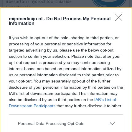
irbesartan / hydrochloorthiazide
Hypertensie
Effectiviteit
mijnmedicijn.nl -
Do Not Process My Personal
Information
Hoeveelheid bijwerkingen
If you wish to opt-out of the sale, sharing to third parties, or
processing of your personal or sensitive information for
targeted advertising by us, please use the below opt-out
0 reacties
geef mening
section to confirm your selection. Please note that after your
opt-out request is processed you may continue seeing
interest-based ads based on personal information utilized by
CoAprovel
us or personal information disclosed to third parties prior to
your opt-out. You may separately opt-out of the further
30-12-2009 | Man
disclosure of your personal information by third parties on the
irbesartan / hydrochloorthiazide
IAB’s list of downstream participants. This information may
Te hoge bloeddruk
also be disclosed by us to third parties on the
IAB’s List of
Downstream Participants
that may further disclose it to other
Effectiviteit
third parties.
Hoeveelheid bijwerkingen
Personal Data Processing Opt Outs