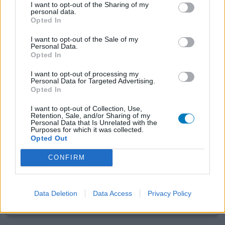
I want to opt-out of the Sharing of my
personal data.
0 reacties
geef mening
Opted In
I want to opt-out of the Sale of my
Personal Data.
CoAprovel
Opted In
01-12-2009 | Vrouw
I want to opt-out of processing my
irbesartan / hydrochloorthiazide
Personal Data for Targeted Advertising.
Hypertensie
Opted In
Effectiviteit
I want to opt-out of Collection, Use,
Retention, Sale, and/or Sharing of my
Hoeveelheid bijwerkingen
Personal Data that Is Unrelated with the
Purposes for which it was collected.
Opted Out
Ik heb voornamelijk last van de Hydrochloorthiazide die
in de tablet zit, dat is binnen 2 uur na inname ontzettend
CONFIRM
nodig moeten plassen. Daarnaast is blozen aan de orde
van de dag, maar dat vind ik wat minder erg.
Data Deletion
Data Access
Privacy Policy
0 reacties
geef mening