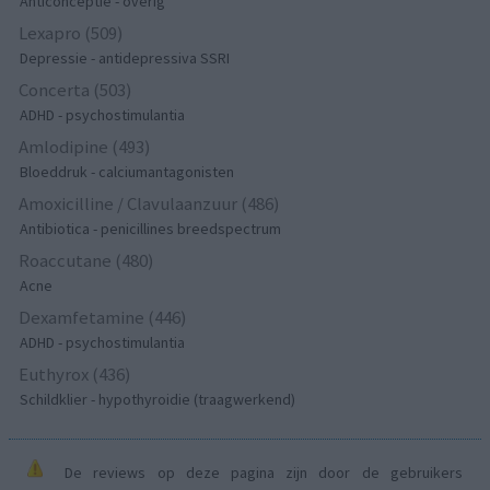
Anticonceptie - overig
Lexapro (509)
Depressie - antidepressiva SSRI
Concerta (503)
ADHD - psychostimulantia
Amlodipine (493)
Bloeddruk - calciumantagonisten
Amoxicilline / Clavulaanzuur (486)
Antibiotica - penicillines breedspectrum
Roaccutane (480)
Acne
Dexamfetamine (446)
ADHD - psychostimulantia
Euthyrox (436)
Schildklier - hypothyroidie (traagwerkend)
De reviews op deze pagina zijn door de gebruikers