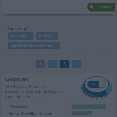
lees meer
Sorteer op
geslacht
leeftijd
algehele tevredenheid
1
2
3
4
CoAprovel
19-08-2011 | Vrouw | 55
irbesartan / hydrochloorthiazide
Hoge bloeddruk
Effectiviteit
Hoeveelheid bijwerkingen