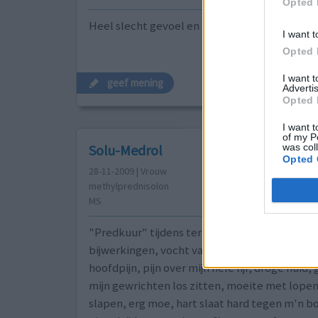
Opted 
Heel slecht gevoel en niet kunnen slapen .
I want t
Opted 
I want 
geef mening
Advertis
Opted 
I want t
of my P
was col
Solu-Medrol
Opted 
28-11-2009 | Vrouw
methylprednisolon
MS
"Predkuur" tijdens terugval MS, 5 dagen 100
bijwerkingen, vocht vasthouden, misselijk, e
hoofdpijn, pijn over mijn hele lijf, droge huid,
mijn gewrichten los zitten, moeite met lopen
slapen, erg moe, hart slaat hard tegen m'n 