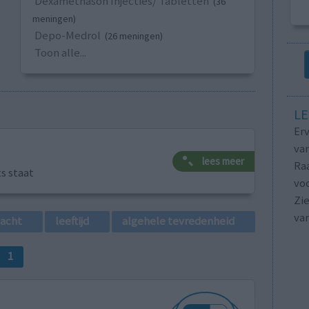
Dexamethason Injecties/ Tabletten
(36
meningen)
Depo-Medrol
(26 meningen)
Toon alle...
LE
Erv
van
lees meer
Raa
ts staat
voo
Zie
va
lacht
leeftijd
algehele tevredenheid
1