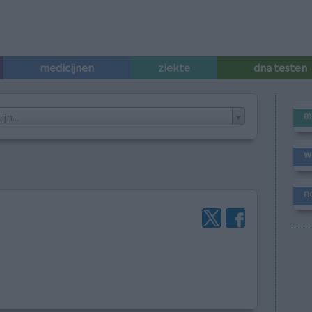
medicijnen
ziekte
dna testen
m
n...
w
n