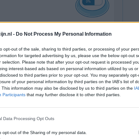
de
Effectiviteit
jn.nl -
Do Not Process My Personal Information
nweefsel en
Hoeveelheid bijwerkingen
dat de kuur
to opt-out of the sale, sharing to third parties, or processing of your per
 mijn benen gelijk ze er met messen in zitten
formation for targeted advertising by us, please use the below opt-out s
r selection. Please note that after your opt-out request is processed y
jaagd gevoel slapeloosheid . En vooral precies
eing interest-based ads based on personal information utilized by us or
disclosed to third parties prior to your opt-out. You may separately opt-
losure of your personal information by third parties on the IAB’s list of
0 reacties
. This information may also be disclosed by us to third parties on the
IA
Participants
that may further disclose it to other third parties.
l Data Processing Opt Outs
o opt-out of the Sharing of my personal data.