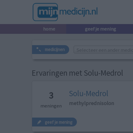
home
geef je mening
Selecteer een ander medicij
medicijnen
Ervaringen met Solu-Medrol
Solu-Medrol
3
methylprednisolon
meningen
geef je mening