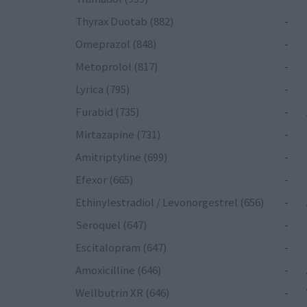
Thyrax Duotab (882)
-
Omeprazol (848)
-
Metoprolol (817)
-
Lyrica (795)
-
Furabid (735)
-
Mirtazapine (731)
-
Amitriptyline (699)
-
Efexor (665)
-
Ethinylestradiol / Levonorgestrel (656)
-
Seroquel (647)
-
Escitalopram (647)
-
Amoxicilline (646)
-
Wellbutrin XR (646)
-