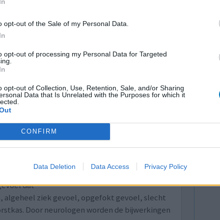
In
Effectiviteit
o opt-out of the Sale of my Personal Data.
Hoeveelheid bijwerkingen
In
to opt-out of processing my Personal Data for Targeted
1 Reactie
ing.
In
o opt-out of Collection, Use, Retention, Sale, and/or Sharing
ersonal Data that Is Unrelated with the Purposes for which it
lected.
Out
CONFIRM
0 mg Veel
Effectiviteit
Data Deletion
Data Access
Privacy Policy
rge
Hoeveelheid bijwerkingen
 gevoel dat
, algeheel ziek gevoel, opgefokt gevoel, slecht
borstkas. Door neurologen worden de bijwerkingen