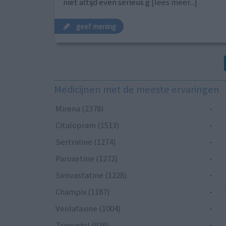
niet altijd even serieus g
[lees meer...]
geef mening
Medicijnen met de meeste ervaringen
Mirena (2378)
-
Citalopram (1513)
-
Sertraline (1274)
-
Paroxetine (1272)
-
Simvastatine (1228)
-
Champix (1187)
-
Venlafaxine (1004)
-
Tramadol (939)
-