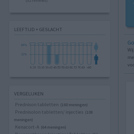
(52 reviews)
LEEFTIJD + GESLACHT
Go
Wi
med
vo
VERGELIJKEN
Prednison tabletten
(160 meningen)
Prednisolon tabletten/ injecties
(108
meningen)
Kenacort-A
(64 meningen)