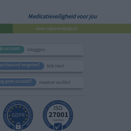
Medicatieveiligheid voor jou
over mijnmedicijn.nl
ijn account
inloggen
achtwoord vergeten?
klik hier!
og geen account?
maak er nu één!