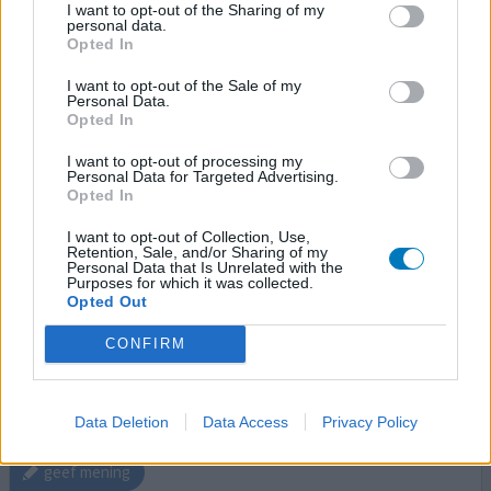
I want to opt-out of the Sharing of my
personal data.
Opted In
Parnate
I want to opt-out of the Sale of my
21-10-2021 | Man | 29
Personal Data.
tranylcypromine
Opted In
Bipolaire stoornis
I want to opt-out of processing my
Effectiviteit
Personal Data for Targeted Advertising.
Opted In
Hoeveelheid bijwerkingen
I want to opt-out of Collection, Use,
Een jaar Parnate (origineel product) gebruikt, ingevoerd
Retention, Sale, and/or Sharing of my
Personal Data that Is Unrelated with the
uit Canada, en geen effect ondanks dosisverhogingen. Als
Purposes for which it was collected.
er iemand interesse heeft om de resterende hoeveelheid
Opted Out
over te kopen, laat zeker iets weten. Want de kostprijs
CONFIRM
van het originele product is aanzienlijk... (Red: in de
gebruiksvoorwaarden staat dat er geen 'handel in
medicijnen' gedreven mag worden op mijnmedi
[lees
meer...]
Data Deletion
Data Access
Privacy Policy
geef mening