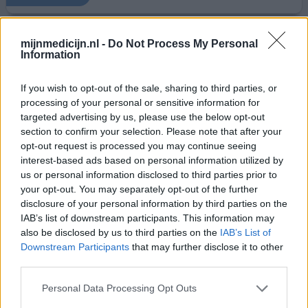
mijnmedicijn.nl -
Do Not Process My Personal
Tracydal
Information
17-11-2021 | Vrouw | 57
tranylcypromine
If you wish to opt-out of the sale, sharing to third parties, or
Chronische depressie
processing of your personal or sensitive information for
targeted advertising by us, please use the below opt-out
Effectiviteit
section to confirm your selection. Please note that after your
Hoeveelheid bijwerkingen
opt-out request is processed you may continue seeing
interest-based ads based on personal information utilized by
na jaren verschillende antidepressiva gebruikt te hebben
us or personal information disclosed to third parties prior to
begon ik met parnate tot deze over ging naar tracidal en
your opt-out. You may separately opt-out of the further
toen begon de ellende Ik ging ernstige geheugen verlies
disclosure of your personal information by third parties on the
te krijgen en ik werd weer steeds depressiever Ik ben in
IAB’s list of downstream participants. This information may
een periode van geheugen verlies zelfs in coma geraakt
also be disclosed by us to third parties on the
IAB’s List of
en dat kon niet zeggen de artsen Maar van een arts heb ik
Downstream Participants
that may further disclose it to other
gehoord dat het wel kan maar is nie
[lees meer...]
third parties.
Personal Data Processing Opt Outs
geef mening