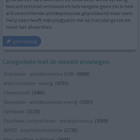
ben ontzettend vermoeid en heb nergens geen zin in heb
al 8 verschillende antidepressivas geprobeerd maar niets
hielp toen heeft mijn psygyator me op tracydal gezet en
moet het afwachten
geef mening
Categorieën met de meeste ervaringen
Depressie - antidepressiva SSRI
(6898)
Anticonceptie - overig
(4707)
Cholesterol
(3485)
Depressie - antidepressiva overig
(3307)
Epilepsie
(3120)
Psychose / schizofrenie - antipsychotica
(3059)
ADHD - psychostimulantia
(2735)
Pijn - morfine-achtigen
(2605)