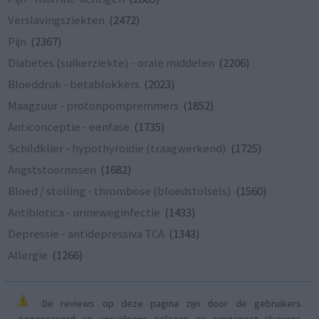
Verslavingsziekten
(2472)
Pijn
(2367)
Diabetes (suikerziekte) - orale middelen
(2206)
Bloeddruk - betablokkers
(2023)
Maagzuur - protonpompremmers
(1852)
Anticonceptie - eenfase
(1735)
Schildklier - hypothyroidie (traagwerkend)
(1725)
Angststoornissen
(1682)
Bloed / stolling - thrombose (bloedstolsels)
(1560)
Antibiotica - urineweginfectie
(1433)
Depressie - antidepressiva TCA
(1343)
Allergie
(1266)
De reviews op deze pagina zijn door de gebruikers