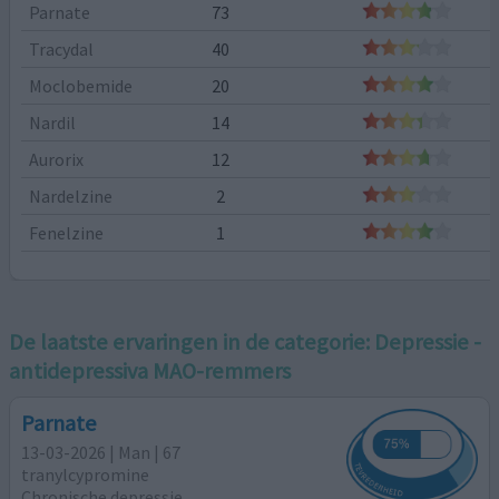
Parnate
73
Tracydal
40
Moclobemide
20
Nardil
14
Aurorix
12
Nardelzine
2
Fenelzine
1
De laatste ervaringen in de categorie:
Depressie -
antidepressiva MAO-remmers
Parnate
13-03-2026 | Man | 67
tranylcypromine
Chronische depressie