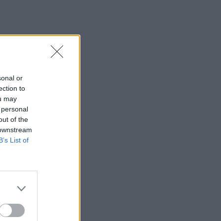
sonal or
ection to
ou may
 personal
out of the
 downstream
B’s List of