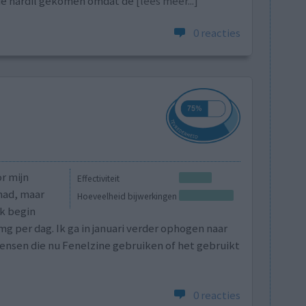
 de nardil gekomen omdat de
[lees meer...]
0 reacties
r mijn
Effectiviteit
ehad, maar
Hoeveelheid bijwerkingen
ik begin
g per dag. Ik ga in januari verder ophogen naar
ensen die nu Fenelzine gebruiken of het gebruikt
0 reacties