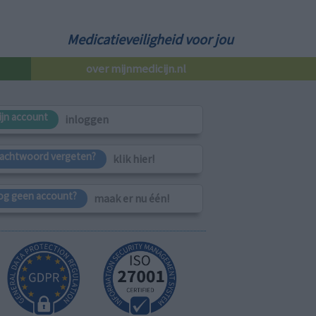
Medicatieveiligheid voor jou
over mijnmedicijn.nl
ijn account
inloggen
achtwoord vergeten?
klik hier!
og geen account?
maak er nu één!