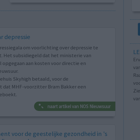
ar depressie
essiegala om voorlichting over depressie te
LE
. Het subsidiegeld dat het ministerie van
Erv
l opgegaan aan kosten voor directie en
van
euwsuur.
Raa
ehuis Skyhigh betaald, voor de
voo
ijkt dat MHF-voorzitter Bram Bakker een
Zie
geboekt.
va
naart artikel van NOS Nieuwsuur
nt voor de geestelijke gezondheid in 's