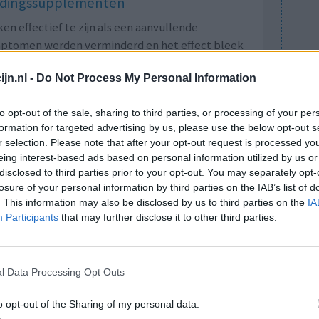
oedingssupplementen
 effectief te zijn als een aanvullende
ymptomen werden verminderd en het effect bleek
jn tevens aanwijzingen dat omega-3-supplementen
jn.nl -
Do Not Process My Personal Information
e behandeling van ADHD. Wat is Omega-3? Omega
uren. De bekendste zijn het plantaardige alfa-
to opt-out of the sale, sharing to third parties, or processing of your per
formation for targeted advertising by us, please use the below opt-out s
cosahexaeenzuur (DHA). De vette vissoorten
r selection. Please note that after your opt-out request is processed y
 zijn belangrijke bronnen. Vissen halen de EPA
eing interest-based ads based on personal information utilized by us or
et direct uit algen.
disclosed to third parties prior to your opt-out. You may separately opt-
losure of your personal information by third parties on the IAB’s list of
1-09-2019)
Naar volledige artikel
. This information may also be disclosed by us to third parties on the
IA
Participants
that may further disclose it to other third parties.
l Data Processing Opt Outs
tidepressivum, terwijl het bij ongeveer 30 tot
et juiste middel in de juiste dosering kan wel
o opt-out of the Sharing of my personal data.
jwerkingen wel vaak heftig aanwezig waardoor het