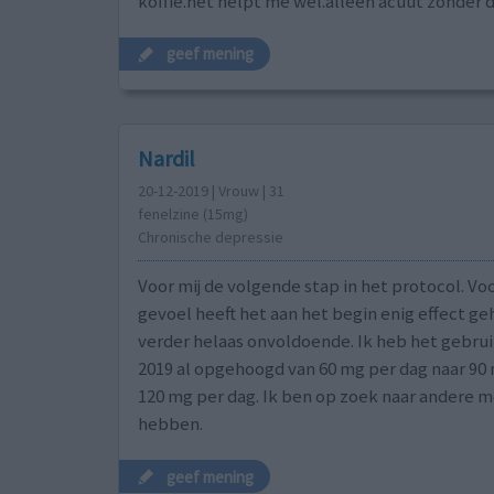
koffie.het helpt me wel.alleen acuut zonder
geef mening
Nardil
20-12-2019 | Vrouw | 31
fenelzine (15mg)
Chronische depressie
Voor mij de volgende stap in het protocol. Voo
gevoel heeft het aan het begin enig effect g
verder helaas onvoldoende. Ik heb het gebru
2019 al opgehoogd van 60 mg per dag naar 90 m
120 mg per dag. Ik ben op zoek naar andere m
hebben.
geef mening