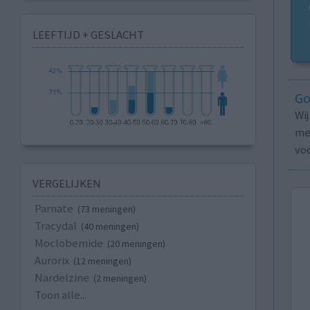
LEEFTIJD + GESLACHT
Go
Wi
med
vo
VERGELIJKEN
Parnate
(73 meningen)
Tracydal
(40 meningen)
Moclobemide
(20 meningen)
Aurorix
(12 meningen)
Nardelzine
(2 meningen)
Toon alle...