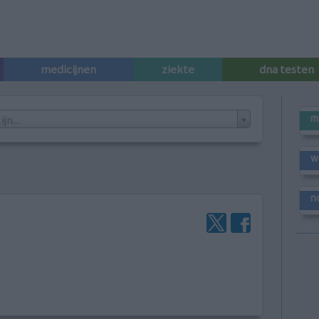
medicijnen
ziekte
dna testen
m
n...
w
n