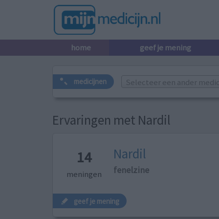
home
geef je mening
Selecteer een ander medicij
medicijnen
Ervaringen met Nardil
Nardil
14
fenelzine
meningen
geef je mening