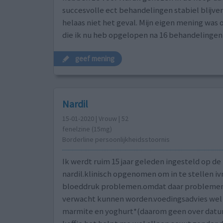
succesvolle ect behandelingen stabiel blijven.
helaas niet het geval. Mijn eigen mening was
die ik nu heb opgelopen na 16 behandelingen 
geef mening
Nardil
15-01-2020 | Vrouw | 52
fenelzine (15mg)
Borderline persoonlijkheidsstoornis
Ik werdt ruim 15 jaar geleden ingesteld op de
nardil.klinisch opgenomen om in te stellen i
bloeddruk problemen.omdat daar probleme
verwacht kunnen worden.voedingsadvies wel o
marmite en yoghurt*(daarom geen over datum 