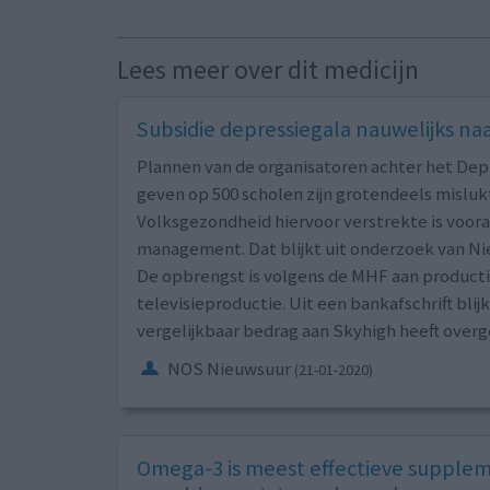
Lees meer over dit medicijn
Subsidie depressiegala nauwelijks na
Plannen van de organisatoren achter het Depr
geven op 500 scholen zijn grotendeels mislukt
Volksgezondheid hiervoor verstrekte is voora
management. Dat blijkt uit onderzoek van Ni
De opbrengst is volgens de MHF aan producti
televisieproductie. Uit een bankafschrift bl
vergelijkbaar bedrag aan Skyhigh heeft over
NOS Nieuwsuur
(21-01-2020)
Omega-3 is meest effectieve suppleme