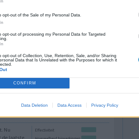
In
behandeling ernstig geschaad wordt.
icijn personal medicine test, kan artsen helpen
o opt-out of the Sale of my Personal Data.
In
e antidepressivum te kiezen voor hun patiënten.
to opt-out of processing my Personal Data for Targeted
lees meer
ing.
In
o opt-out of Collection, Use, Retention, Sale, and/or Sharing
lacht
leeftijd
algehele tevredenheid
ersonal Data that Is Unrelated with the Purposes for which it
lected.
Out
1
CONFIRM
Data Deletion
Data Access
Privacy Policy
t. Nu
Effectiviteit
 de laatste
Hoeveelheid bijwerkingen