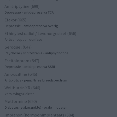
Amitriptyline (699)
Depressie - antidepressiva TCA
Efexor (665)
Depressie - antidepressiva overig
Ethinylestradiol / Levonorgestrel (656)
Anticonceptie - eenfase
Seroquel (647)
Psychose / schizofrenie - antipsychotica
Escitalopram (647)
Depressie - antidepressiva SSRI
Amoxicilline (646)
Antibiotica - penicillines breedspectrum
Wellbutrin XR (646)
Verslavingsziekten
Metformine (620)
Diabetes (suikerziekte) - orale middelen
Implanon (hormoonimplantaat) (584)