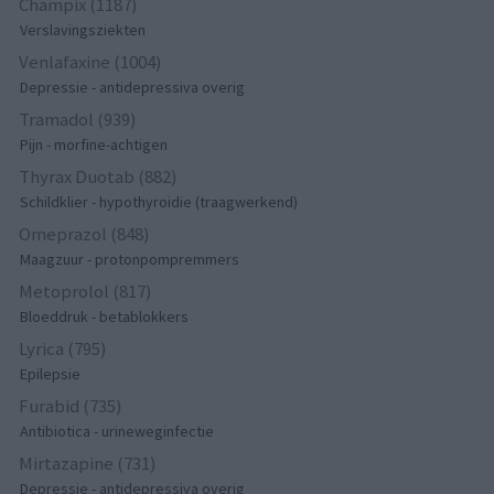
Champix (1187)
Verslavingsziekten
Venlafaxine (1004)
Depressie - antidepressiva overig
Tramadol (939)
Pijn - morfine-achtigen
Thyrax Duotab (882)
Schildklier - hypothyroidie (traagwerkend)
Omeprazol (848)
Maagzuur - protonpompremmers
Metoprolol (817)
Bloeddruk - betablokkers
Lyrica (795)
Epilepsie
Furabid (735)
Antibiotica - urineweginfectie
Mirtazapine (731)
Depressie - antidepressiva overig