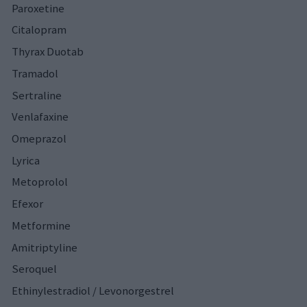
Paroxetine
Citalopram
Thyrax Duotab
Tramadol
Sertraline
Venlafaxine
Omeprazol
Lyrica
Metoprolol
Efexor
Metformine
Amitriptyline
Seroquel
Ethinylestradiol / Levonorgestrel