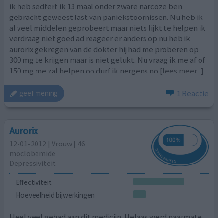
ik heb sedfert ik 13 maal onder zware narcoze ben
gebracht geweest last van paniekstoornissen. Nu heb ik
al veel middelen geprobeert maar niets lijkt te helpen ik
verdraag niet goed ad reageer er anders op nu heb ik
aurorix gekregen van de dokter hij had me proberen op
300 mg te krijgen maar is niet gelukt. Nu vraag ik me af of
150 mg me zal helpen oo durf ik nergens no
[lees meer...]
1 Reactie
geef mening
Aurorix
12-01-2012 | Vrouw | 46
moclobemide
Depressiviteit
Effectiviteit
Hoeveelheid bijwerkingen
Heel veel gehad aan dit medicijn. Helaas werd naarmate