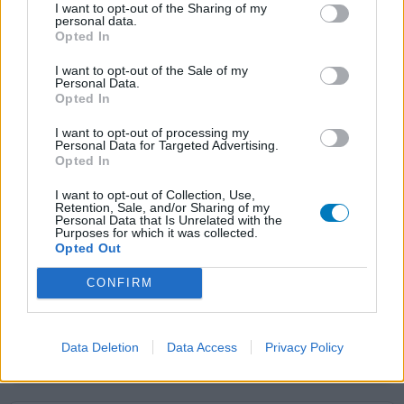
I want to opt-out of the Sharing of my
Aurorix
personal data.
10-11-2010 | Man
Opted In
moclobemide
I want to opt-out of the Sale of my
Depressie
Personal Data.
Opted In
Effectiviteit
Hoeveelheid bijwerkingen
I want to opt-out of processing my
Personal Data for Targeted Advertising.
Opted In
Gebruik het middel nu 6 weken, heb geen last van
depressies en angstaanvallen meer. Echter mijn
I want to opt-out of Collection, Use,
Retention, Sale, and/or Sharing of my
stemming is nog niet stabiel, ben vooral behoorlijk
Personal Data that Is Unrelated with the
geprikkeld en kan dus vaak niet goed relativeren.Iets wat
Purposes for which it was collected.
Opted Out
ik met Setraline niet had. Het grote voordeel t.o.v. alle
andere AD(met in mindere mate Setraline) is dat dit
CONFIRM
medicijn GEEN libido killer is.Iets wat een heleboel
mens
[lees meer...]
Data Deletion
Data Access
Privacy Policy
0 reacties
geef mening