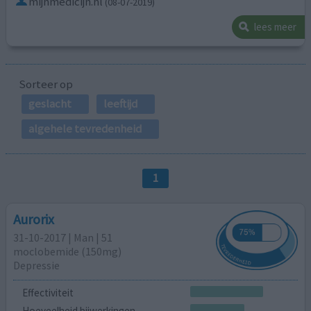
mijnmedicijn.nl
(08-07-2019)
lees meer
Sorteer op
geslacht
leeftijd
algehele tevredenheid
1
Aurorix
31-10-2017 | Man | 51
moclobemide (150mg)
Depressie
Effectiviteit
Hoeveelheid bijwerkingen