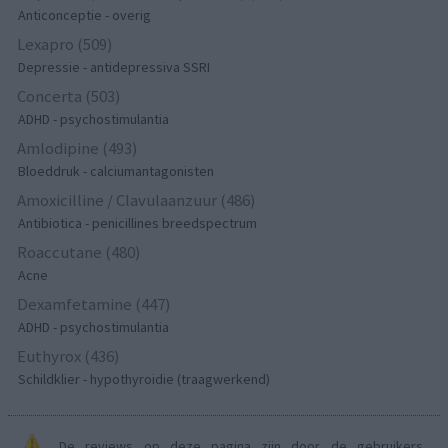
Anticonceptie - overig
Lexapro (509)
Depressie - antidepressiva SSRI
Concerta (503)
ADHD - psychostimulantia
Amlodipine (493)
Bloeddruk - calciumantagonisten
Amoxicilline / Clavulaanzuur (486)
Antibiotica - penicillines breedspectrum
Roaccutane (480)
Acne
Dexamfetamine (447)
ADHD - psychostimulantia
Euthyrox (436)
Schildklier - hypothyroidie (traagwerkend)
De reviews op deze pagina zijn door de gebruikers