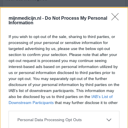
0 reacties
geef mening
mijnmedicijn.nl -
Do Not Process My Personal
Information
Aurorix
If you wish to opt-out of the sale, sharing to third parties, or
12-12-2010 | Vrouw
processing of your personal or sensitive information for
moclobemide
targeted advertising by us, please use the below opt-out
Uitputtingsdepressie en burn-out
section to confirm your selection. Please note that after your
opt-out request is processed you may continue seeing
Effectiviteit
interest-based ads based on personal information utilized by
Hoeveelheid bijwerkingen
us or personal information disclosed to third parties prior to
your opt-out. You may separately opt-out of the further
-in mindere mate inzinkingen en depressieve gevoelens. -
disclosure of your personal information by third parties on the
nog steeds zelfmoordgedachten -ik voel me nog steeds
IAB’s list of downstream participants. This information may
nutteloos
also be disclosed by us to third parties on the
IAB’s List of
Downstream Participants
that may further disclose it to other
third parties.
0 reacties
geef mening
Personal Data Processing Opt Outs