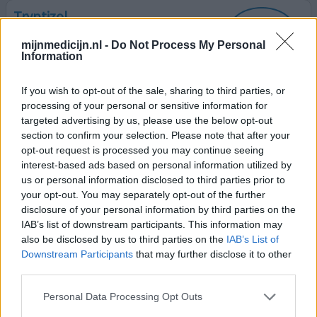
Tryptizol
19-04-2011 | Vrouw | 31
mijnmedicijn.nl -
Do Not Process My Personal
amitriptyline
Information
Hoofdpijn
Effectiviteit
If you wish to opt-out of the sale, sharing to third parties, or
processing of your personal or sensitive information for
Hoeveelheid bijwerkingen
targeted advertising by us, please use the below opt-out
section to confirm your selection. Please note that after your
Inmiddels gebruik ik Tryptizol al ruim 12 jaar voor mijn
opt-out request is processed you may continue seeing
dagelijkse hoofdpijn. Na vele migraine medicijnen
interest-based ads based on personal information utilized by
geprobeerd te hebben, hoorde ik op een lezing over dit
us or personal information disclosed to third parties prior to
medicijn. Schijnt onbekend te zijn waarom het kan helpen
your opt-out. You may separately opt-out of the further
bij hoofdpijn, mijn apotheek moet het speciaal voor mij
disclosure of your personal information by third parties on the
bestellen, maar het werkt voor mij perfect. Als ik het
IAB’s list of downstream participants. This information may
vergeet te nemen heb ik de volgende dag hoofd
[lees
also be disclosed by us to third parties on the
IAB’s List of
meer...]
Downstream Participants
that may further disclose it to other
third parties.
0 reacties
geef mening
Personal Data Processing Opt Outs