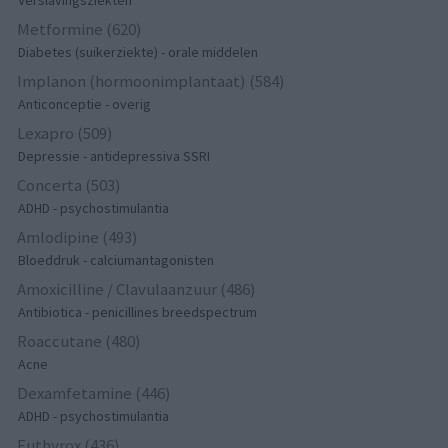
Verslavingsziekten
Metformine (620)
Diabetes (suikerziekte) - orale middelen
Implanon (hormoonimplantaat) (584)
Anticonceptie - overig
Lexapro (509)
Depressie - antidepressiva SSRI
Concerta (503)
ADHD - psychostimulantia
Amlodipine (493)
Bloeddruk - calciumantagonisten
Amoxicilline / Clavulaanzuur (486)
Antibiotica - penicillines breedspectrum
Roaccutane (480)
Acne
Dexamfetamine (446)
ADHD - psychostimulantia
Euthyrox (436)