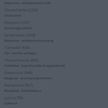
Depressie - antidepressiva SSRI
Simvastatine (1228)
Cholesterol
Champix (1187)
Verslavingsziekten
Venlafaxine (1004)
Depressie - antidepressiva overig
Tramadol (939)
Pijn - morfine-achtigen
Thyrax Duotab (882)
Schildklier - hypothyroidie (traagwerkend)
Omeprazol (848)
Maagzuur - protonpompremmers
Metoprolol (817)
Bloeddruk - betablokkers
Lyrica (795)
Epilepsie