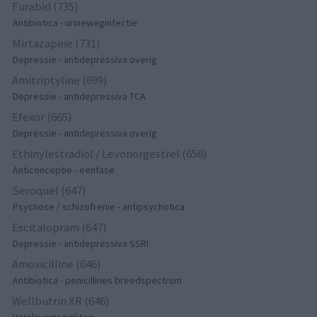
Furabid (735)
Antibiotica - urineweginfectie
Mirtazapine (731)
Depressie - antidepressiva overig
Amitriptyline (699)
Depressie - antidepressiva TCA
Efexor (665)
Depressie - antidepressiva overig
Ethinylestradiol / Levonorgestrel (656)
Anticonceptie - eenfase
Seroquel (647)
Psychose / schizofrenie - antipsychotica
Escitalopram (647)
Depressie - antidepressiva SSRI
Amoxicilline (646)
Antibiotica - penicillines breedspectrum
Wellbutrin XR (646)