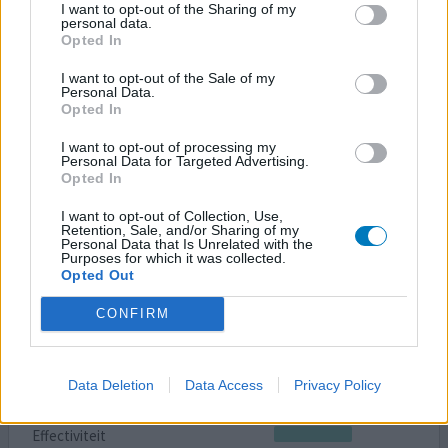
I want to opt-out of the Sharing of my
personal data.
Tryptizol
Opted In
14-10-2010 | Man
amitriptyline
I want to opt-out of the Sale of my
Personal Data.
Overspannen
Opted In
Effectiviteit
I want to opt-out of processing my
Hoeveelheid bijwerkingen
Personal Data for Targeted Advertising.
Opted In
I want to opt-out of Collection, Use,
Retention, Sale, and/or Sharing of my
Personal Data that Is Unrelated with the
0 reacties
geef mening
Purposes for which it was collected.
Opted Out
CONFIRM
Tryptizol
08-10-2010 | Man
amitriptyline
Data Deletion
Data Access
Privacy Policy
Overspannenheid
Effectiviteit