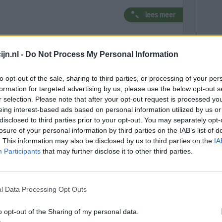
lees meer
jn.nl -
Do Not Process My Personal Information
ar depressie
to opt-out of the sale, sharing to third parties, or processing of your per
essiegala om voorlichting over depressie te
formation for targeted advertising by us, please use the below opt-out s
. Het subsidiegeld dat het ministerie van
r selection. Please note that after your opt-out request is processed y
l opgegaan aan kosten voor directie en
eing interest-based ads based on personal information utilized by us or
euwsuur.
disclosed to third parties prior to your opt-out. You may separately opt-
losure of your personal information by third parties on the IAB’s list of
ehuis Skyhigh betaald, voor de
. This information may also be disclosed by us to third parties on the
IA
ijkt dat MHF-voorzitter Bram Bakker een
Participants
that may further disclose it to other third parties.
geboekt.
naart artikel van NOS Nieuwsuur
l Data Processing Opt Outs
o opt-out of the Sharing of my personal data.
nt voor de geestelijke gezondheid in 's