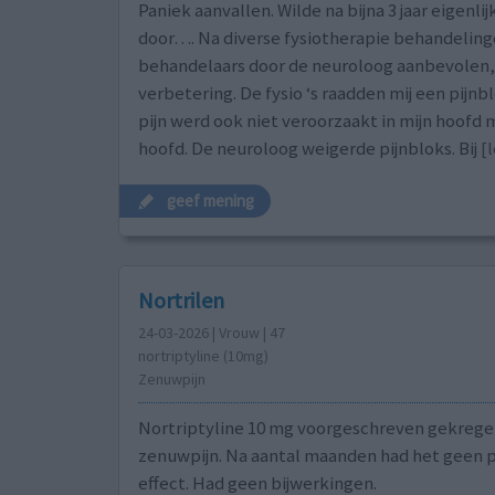
Paniek aanvallen. Wilde na bijna 3 jaar eigenli
door…. Na diverse fysiotherapie behandelinge
behandelaars door de neuroloog aanbevolen
verbetering. De fysio ‘s raadden mij een pijnbl
pijn werd ook niet veroorzaakt in mijn hoofd 
hoofd. De neuroloog weigerde pijnbloks. Bij
[l
geef mening
Nortrilen
24-03-2026 | Vrouw | 47
nortriptyline (10mg)
Zenuwpijn
Nortriptyline 10 mg voorgeschreven gekrege
zenuwpijn. Na aantal maanden had het geen p
effect. Had geen bijwerkingen.