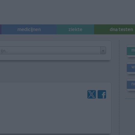
medicijnen
ziekte
dna testen
m
n...
w
n