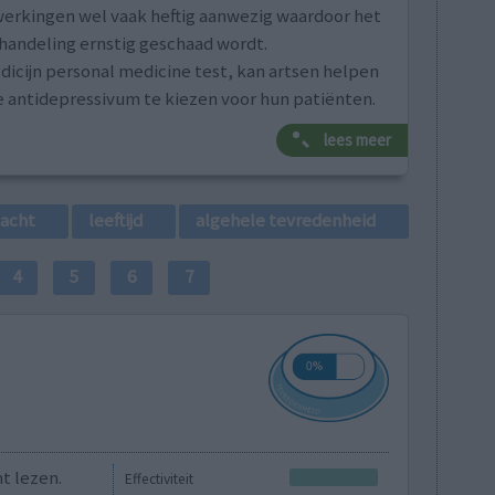
jwerkingen wel vaak heftig aanwezig waardoor het
behandeling ernstig geschaad wordt.
icijn personal medicine test, kan artsen helpen
e antidepressivum te kiezen voor hun patiënten.
lees meer
lacht
leeftijd
algehele tevredenheid
4
5
6
7
t lezen.
Effectiviteit