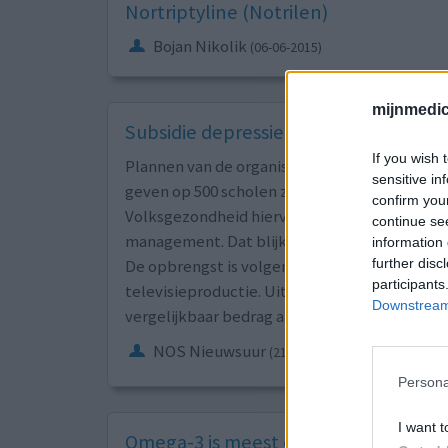
Nortriptyline (Notrilen)
Bojan Nikolik
(06-06-2015)
mijnmedici
Subsidie depressiegala nauwelijks na
If you wish 
Plannen van de organisatoren achter het Depr
sensitive in
geven op 500 scholen zijn grotendeels mislukt
confirm you
Volksgezondheid hiervoor verstrekte is voora
continue se
management. Dat blijkt uit onderzoek van Ni
information 
further disc
De opbrengst is volgens de MHF aan producti
participants
televisieproductie. Uit een bankafschrift bl
Downstream 
vergelijkbaar bedrag aan Skyhigh heeft over
NOS Nieuwsuur
(21-01-2020)
Persona
I want t
Omega-3 is meest effectieve suppleme