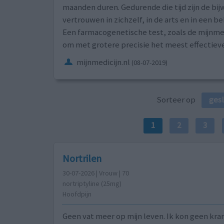
maanden duren. Gedurende die tijd zijn de bi
vertrouwen in zichzelf, in de arts en in een 
Een farmacogenetische test, zoals de mijnmed
om met grotere precisie het meest effectiev
mijnmedicijn.nl
(08-07-2019)
Sorteer op
ges
1
2
3
Nortrilen
30-07-2026 | Vrouw | 70
nortriptyline (25mg)
Hoofdpijn
Geen vat meer op mijn leven. Ik kon geen kran