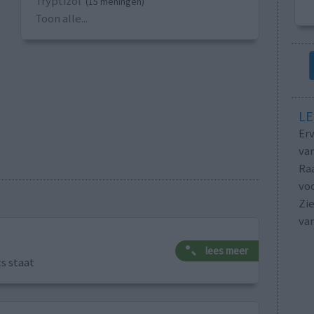
Tryptizol
(15 meningen)
Toon alle...
LE
Erv
van
Raa
voo
Zie
va
lees meer
ts staat