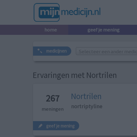
home
geef je mening
Selecteer een ander medicij
medicijnen
Ervaringen met Nortrilen
Nortrilen
267
nortriptyline
meningen
geef je mening