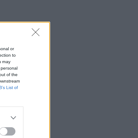
sonal or
ection to
ou may
 personal
out of the
 downstream
B’s List of