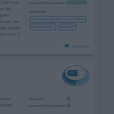
jk niet meer
Hoeveelheid bijwerkingen
n, bij
Bijwerkingen
,geen
onvermogen om zich te concentreren
ok aan . De
paniekaanvallen
depressief
maar op mijn
ees meer...]
0 reacties
n voor
Effectiviteit
ositief
Hoeveelheid bijwerkingen