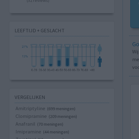
(52 reviews)
LEEFTIJD + GESLACHT
Go
Wi
med
vo
VERGELIJKEN
Amitriptyline
(699 meningen)
Clomipramine
(209 meningen)
Anafranil
(70 meningen)
Imipramine
(44 meningen)