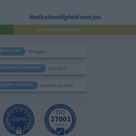
Medicatieveiligheid voor jou
over mijnmedicijn.nl
ijn account
inloggen
achtwoord vergeten?
klik hier!
og geen account?
maak er nu één!