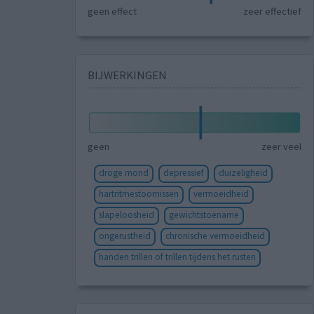
geen effect
zeer effectief
BIJWERKINGEN
geen
zeer veel
droge mond
depressief
duizeligheid
hartritmestoornissen
vermoeidheid
slapeloosheid
gewichtstoename
ongerustheid
chronische vermoeidheid
handen trillen of trillen tijdens het rusten