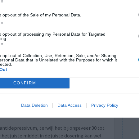
In
oedingssupplementen
o opt-out of the Sale of my Personal Data.
 effectief te zijn als een aanvullende
In
ymptomen werden verminderd en het effect bleek
jn tevens aanwijzingen dat omega-3-supplementen
to opt-out of processing my Personal Data for Targeted
ing.
e behandeling van ADHD. Wat is Omega-3? Omega
In
uren. De bekendste zijn het plantaardige alfa-
o opt-out of Collection, Use, Retention, Sale, and/or Sharing
ersonal Data that Is Unrelated with the Purposes for which it
cosahexaeenzuur (DHA). De vette vissoorten
lected.
Out
 zijn belangrijke bronnen. Vissen halen de EPA
et direct uit algen.
CONFIRM
1-09-2019)
Naar volledige artikel
Data Deletion
Data Access
Privacy Policy
tidepressivum, terwijl het bij ongeveer 30 tot
et juiste middel in de juiste dosering kan wel