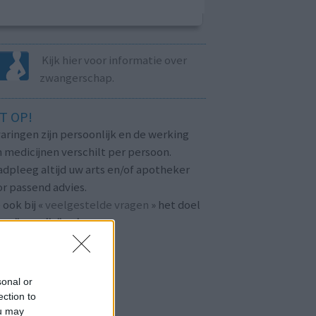
Kijk hier voor informatie over
zwangerschap.
T OP!
aringen zijn persoonlijk en de werking
 medicijnen verschilt per persoon.
dpleeg altijd uw arts en/of apotheker
r passend advies.
 ook bij «
veelgestelde vragen
» het doel
n
mijnmedicijn.nl
.
sonal or
ection to
ou may