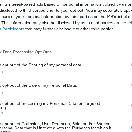
ermee,
Effectiviteit
eing interest-based ads based on personal information utilized by us or
 ik Osempic
Hoeveelheid bijwerkingen
disclosed to third parties prior to your opt-out. You may separately opt-
mpic zijn
losure of your personal information by third parties on the IAB’s list of
Bijwerkingen
. This information may also be disclosed by us to third parties on the
IA
viel 25 kilo
droge mond
Participants
that may further disclose it to other third parties.
n ik heb
me weer
e weer iets
[lees meer...]
l Data Processing Opt Outs
0 reacties
o opt-out of the Sharing of my personal data.
In
1
o opt-out of the Sale of my Personal Data.
In
to opt-out of processing my Personal Data for Targeted
Anticonceptie - overig
ing.
In
Depressie - antidepressiva SSRI
o opt-out of Collection, Use, Retention, Sale, and/or Sharing
Depressie - antidepressiva SSRI
ersonal Data that Is Unrelated with the Purposes for which it