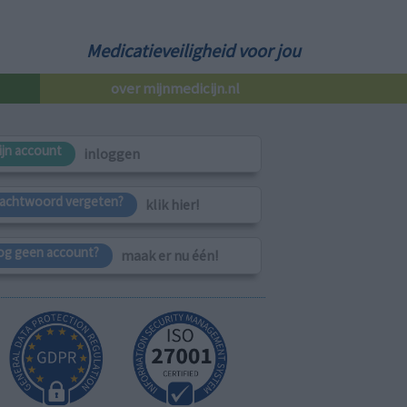
Medicatieveiligheid voor jou
over mijnmedicijn.nl
ijn account
inloggen
achtwoord vergeten?
klik hier!
og geen account?
maak er nu één!