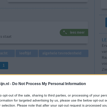
lees meer
ts staat
LE
Erv
van
lacht
leeftijd
algehele tevredenheid
Raa
voo
1
Zie
va
jn.nl -
Do Not Process My Personal Information
to opt-out of the sale, sharing to third parties, or processing of your per
formation for targeted advertising by us, please use the below opt-out s
r selection. Please note that after your opt-out request is processed y