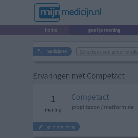
home
geef je mening
Selecteer een ander medicij
medicijnen
Ervaringen met Competact
Competact
1
pioglitazon / metformine
mening
geef je mening