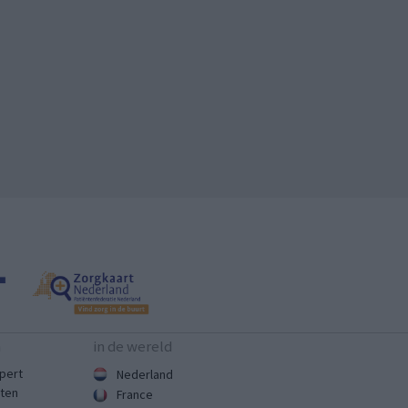
n
in de wereld
pert
Nederland
sten
France