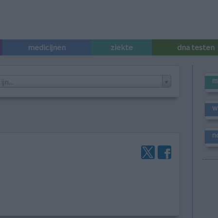
medicijnen
ziekte
dna testen
m
n...
w
n