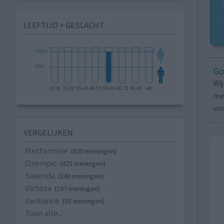
LEEFTIJD + GESLACHT
Go
Wi
med
vo
VERGELIJKEN
Metformine
(620 meningen)
Ozempic
(425 meningen)
Saxenda
(240 meningen)
Victoza
(197 meningen)
Jardiance
(93 meningen)
Toon alle...