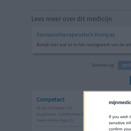
Lees meer over dit medicijn
Farmacotherapeutisch Kompas
Bekijk hier wat er in het naslagwerk van de ar
Sorteer op
ges
Competact
mijnmedici
01-04-2024 | Man | 54
pioglitazon / metformine (15/850mg)
If you wish 
Suikerziekte (type 2)
sensitive in
confirm you