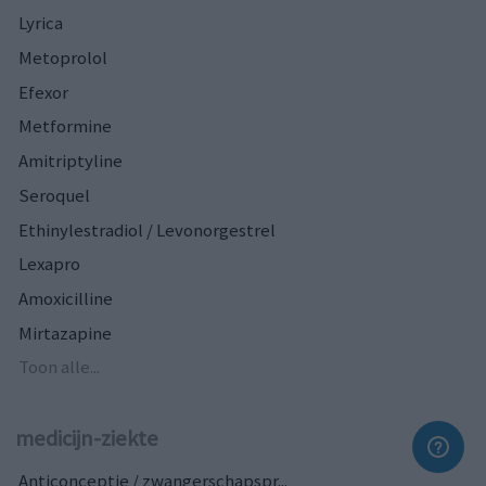
Lyrica
Metoprolol
Efexor
Metformine
Amitriptyline
Seroquel
Ethinylestradiol / Levonorgestrel
Lexapro
Amoxicilline
Mirtazapine
Toon alle...
medicijn-ziekte
Anticonceptie / zwangerschapspr...