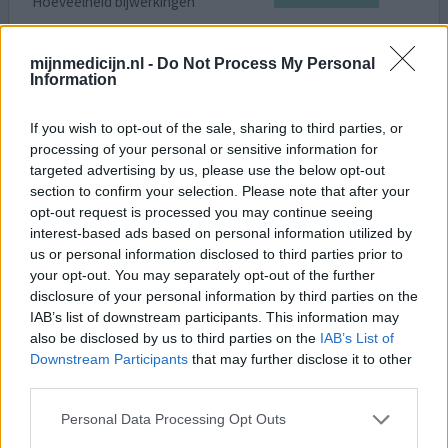
Hoeveelheid bijwerkingen
Heb bijna 1,5 jaar Januvia gebruikt. Had geen invloed op
mijnmedicijn.nl -
Do Not Process My Personal
bloedsuikerwaarden maar daarentegen wel op mijn
Information
algehele welbevinden. Ben in 1,5 jaar heel beroerd
geweest. Kon niet functioneren. Geen eetlust. Veel slaap.
If you wish to opt-out of the sale, sharing to third parties, or
Algehele malaise. Sinds 1,5 maand gestopt en heb mijn
processing of your personal or sensitive information for
leven weer terug. Dat was eens maar nooit meer.
targeted advertising by us, please use the below opt-out
section to confirm your selection. Please note that after your
0 reacties
geef mening
opt-out request is processed you may continue seeing
interest-based ads based on personal information utilized by
us or personal information disclosed to third parties prior to
your opt-out. You may separately opt-out of the further
Januvia
disclosure of your personal information by third parties on the
18-03-2015 | Vrouw | 65
IAB’s list of downstream participants. This information may
sitagliptine (100mg)
also be disclosed by us to third parties on the
IAB’s List of
Diabetes type 2
Downstream Participants
that may further disclose it to other
third parties.
Effectiviteit
Hoeveelheid bijwerkingen
Personal Data Processing Opt Outs