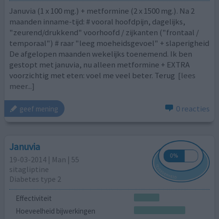
Januvia (1 x 100 mg.) + metformine (2 x 1500 mg.). Na 2
maanden inname-tijd: # vooral hoofdpijn, dagelijks,
"zeurend/drukkend" voorhoofd / zijkanten ("frontaal /
temporaal") # raar "leeg moeheidsgevoel" + slaperigheid
De afgelopen maanden wekelijks toenemend. Ik ben
gestopt met januvia, nu alleen metformine + EXTRA
voorzichtig met eten: voel me veel beter. Terug
[lees
meer...]
0 reacties
geef mening
Januvia
19-03-2014 | Man | 55
sitagliptine
Diabetes type 2
Effectiviteit
Hoeveelheid bijwerkingen