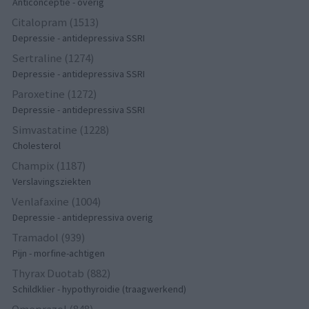
Anticonceptie - overig
Citalopram (1513)
Depressie - antidepressiva SSRI
Sertraline (1274)
Depressie - antidepressiva SSRI
Paroxetine (1272)
Depressie - antidepressiva SSRI
Simvastatine (1228)
Cholesterol
Champix (1187)
Verslavingsziekten
Venlafaxine (1004)
Depressie - antidepressiva overig
Tramadol (939)
Pijn - morfine-achtigen
Thyrax Duotab (882)
Schildklier - hypothyroidie (traagwerkend)
Omeprazol (848)