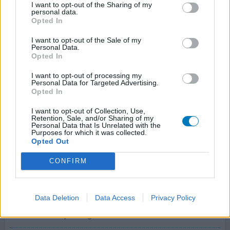
Januvia bevalt redelijk goed. Eerst alleen metformine
I want to opt-out of the Sharing of my
personal data.
gebruikt maar dit bleek niet voldoende. Januvia
Opted In
toegevoegd, dat ging 3 jaar goed maar het effect liep
langzaam terug. Inmiddels een 3e medicijn erbij
I want to opt-out of the Sale of my
Personal Data.
Glucazide. Nu zijn mijn waardes beter. Maar voldoende
Opted In
beweging is noodzakelijk. Ik maak mij inmiddels wel
zorgen over het gebruik van Januvia na de uitzending van
I want to opt-out of processing my
Zembl
[lees meer...]
Personal Data for Targeted Advertising.
Opted In
0 reacties
geef mening
I want to opt-out of Collection, Use,
Retention, Sale, and/or Sharing of my
Personal Data that Is Unrelated with the
Purposes for which it was collected.
Opted Out
Januvia
06-12-2014 | Vrouw | 51
CONFIRM
sitagliptine (100mg)
Diabetes type 2
Data Deletion
Data Access
Privacy Policy
Effectiviteit
Hoeveelheid bijwerkingen