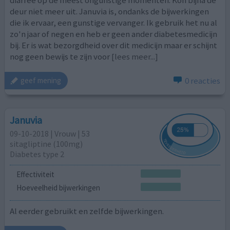
diarree op de meest ongunstige momenten. Kon bijna de
deur niet meer uit. Januvia is, ondanks de bijwerkingen
die ik ervaar, een gunstige vervanger. Ik gebruik het nu al
zo'n jaar of negen en heb er geen ander diabetesmedicijn
bij. Er is wat bezorgdheid over dit medicijn maar er schijnt
nog geen bewijs te zijn voor
[lees meer...]
0 reacties
geef mening
Januvia
09-10-2018 | Vrouw | 53
sitagliptine (100mg)
Diabetes type 2
Effectiviteit
Hoeveelheid bijwerkingen
Al eerder gebruikt en zelfde bijwerkingen.