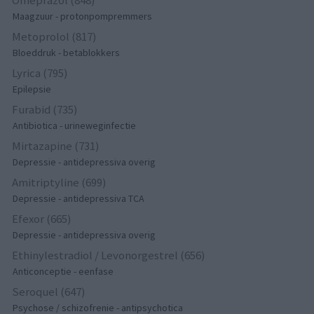
Maagzuur - protonpompremmers
Metoprolol (817)
Bloeddruk - betablokkers
Lyrica (795)
Epilepsie
Furabid (735)
Antibiotica - urineweginfectie
Mirtazapine (731)
Depressie - antidepressiva overig
Amitriptyline (699)
Depressie - antidepressiva TCA
Efexor (665)
Depressie - antidepressiva overig
Ethinylestradiol / Levonorgestrel (656)
Anticonceptie - eenfase
Seroquel (647)
Psychose / schizofrenie - antipsychotica