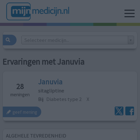
Selecteer medicijn...
Ervaringen met Januvia
Januvia
28
sitagliptine
meningen
Bij
Diabetes type 2
X
geef mening
ALGEHELE TEVREDENHEID