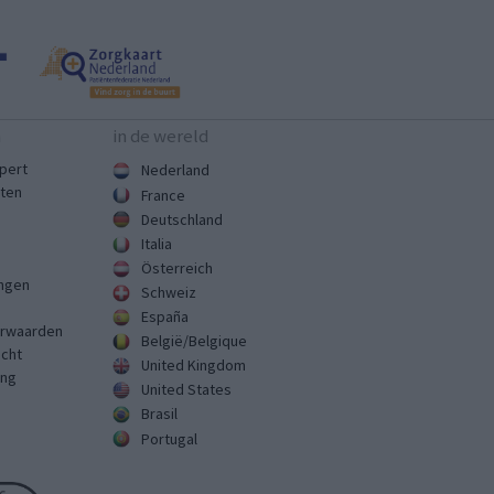
n
in de wereld
pert
Nederland
sten
France
Deutschland
Italia
Österreich
ingen
Schweiz
España
rwaarden
België/Belgique
echt
United Kingdom
ing
United States
Brasil
Portugal