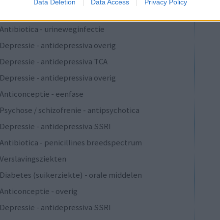
Data Deletion
Data Access
Privacy Policy
Epilepsie
Antibiotica - urineweginfectie
Depressie - antidepressiva overig
Depressie - antidepressiva TCA
Depressie - antidepressiva overig
Anticonceptie - eenfase
Psychose / schizofrenie - antipsychotica
Depressie - antidepressiva SSRI
Antibiotica - penicillines breedspectrum
Verslavingsziekten
Diabetes (suikerziekte) - orale middelen
Anticonceptie - overig
Depressie - antidepressiva SSRI