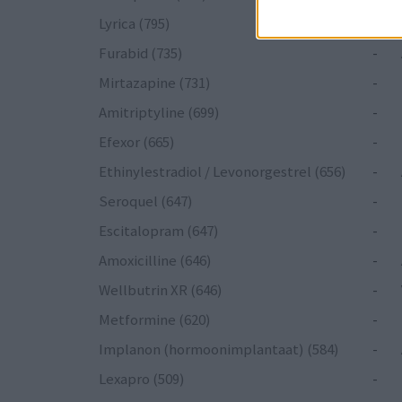
Lyrica (795)
-
Furabid (735)
-
Mirtazapine (731)
-
Amitriptyline (699)
-
Efexor (665)
-
Ethinylestradiol / Levonorgestrel (656)
-
Seroquel (647)
-
Escitalopram (647)
-
Amoxicilline (646)
-
Wellbutrin XR (646)
-
Metformine (620)
-
Implanon (hormoonimplantaat) (584)
-
Lexapro (509)
-