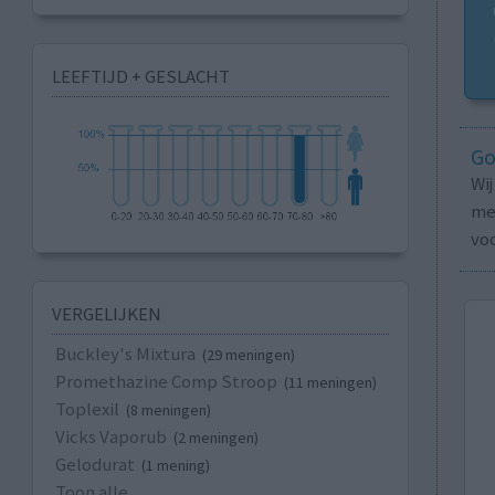
LEEFTIJD + GESLACHT
Go
Wi
med
vo
VERGELIJKEN
Buckley's Mixtura
(29 meningen)
Promethazine Comp Stroop
(11 meningen)
Toplexil
(8 meningen)
Vicks Vaporub
(2 meningen)
Gelodurat
(1 mening)
Toon alle...