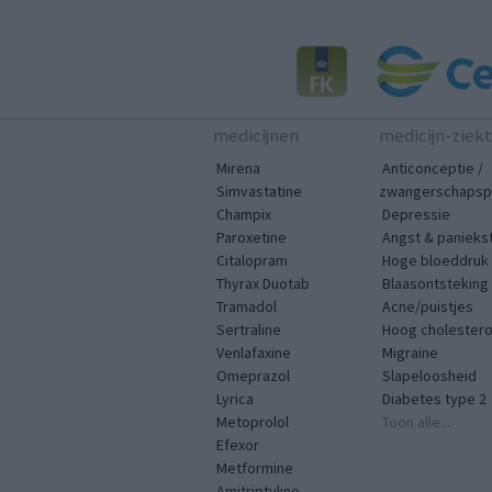
medicijnen
medicijn-ziek
Mirena
Anticonceptie /
Simvastatine
zwangerschapspr
Champix
Depressie
Paroxetine
Angst & panieks
Citalopram
Hoge bloeddruk
Thyrax Duotab
Blaasontsteking
Tramadol
Acne/puistjes
Sertraline
Hoog cholestero
Venlafaxine
Migraine
Omeprazol
Slapeloosheid
Lyrica
Diabetes type 2
Metoprolol
Toon alle...
Efexor
Metformine
Amitriptyline