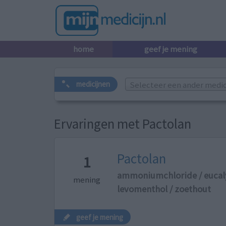
home
geef je mening
Selecteer een ander medicij
medicijnen
Ervaringen met Pactolan
Pactolan
1
ammoniumchloride / eucal
mening
levomenthol / zoethout
geef je mening