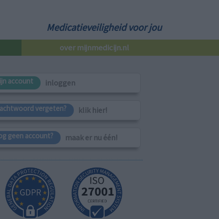
Medicatieveiligheid voor jou
over mijnmedicijn.nl
ijn account
inloggen
achtwoord vergeten?
klik hier!
og geen account?
maak er nu één!