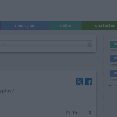
medicijnen
ziekte
dna testen
m
n...
w
n
yptus /
X
Bij
Hoest