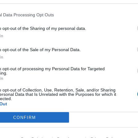
1
l Data Processing Opt Outs
o opt-out of the Sharing of my personal data.
Anticonceptie - overig
In
Depressie - antidepressiva SSRI
o opt-out of the Sale of my Personal Data.
Depressie - antidepressiva SSRI
In
Depressie - antidepressiva SSRI
to opt-out of processing my Personal Data for Targeted
ing.
Cholesterol
In
Verslavingsziekten
o opt-out of Collection, Use, Retention, Sale, and/or Sharing
Depressie - antidepressiva overig
ersonal Data that Is Unrelated with the Purposes for which it
lected.
Out
Pijn - morfine-achtigen
Schildklier - hypothyroidie (traagwerkend)
CONFIRM
Maagzuur - protonpompremmers
Bloeddruk - betablokkers