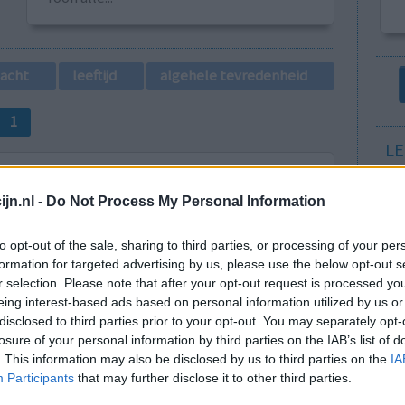
lacht
leeftijd
algehele tevredenheid
1
LE
Erv
van
jn.nl -
Do Not Process My Personal Information
Raa
hout
voo
to opt-out of the sale, sharing to third parties, or processing of your per
Zie
formation for targeted advertising by us, please use the below opt-out s
va
r selection. Please note that after your opt-out request is processed y
riebel)
Effectiviteit
eing interest-based ads based on personal information utilized by us or
Hoeveelheid bijwerkingen
disclosed to third parties prior to your opt-out. You may separately opt-
losure of your personal information by third parties on the IAB’s list of
0 reacties
. This information may also be disclosed by us to third parties on the
IA
Participants
that may further disclose it to other third parties.