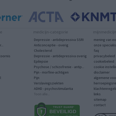
te
medicijn-categorie
mijnmedicij
Depressie - antidepressiva SSRI
mening van ex
...
Anticonceptie - overig
onze speciali
Cholesterol
faq
toornis
Depressie - antidepressiva overig
privacybeleid
Epilepsie
cookiebeleid
Psychose / schizofrenie - antip...
cookie instell
Pijn - morfine-achtigen
disclaimer
l
Pijn
algemene voo
Verslavingsziekten
herroepingsr
ADHD - psychostimulantia
klachtenregel
Toon alle...
links
sitemap
contact