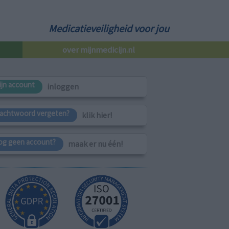
Medicatieveiligheid voor jou
over mijnmedicijn.nl
ijn account
inloggen
achtwoord vergeten?
klik hier!
og geen account?
maak er nu één!