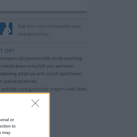
Kijk hier voor informatie over
zwangerschap.
T OP!
aringen zijn persoonlijk en de werking
 medicijnen verschilt per persoon.
dpleeg altijd uw arts en/of apotheker
r passend advies.
 ook bij «
veelgestelde vragen
» het doel
n
mijnmedicijn.nl
.
sonal or
ection to
ou may