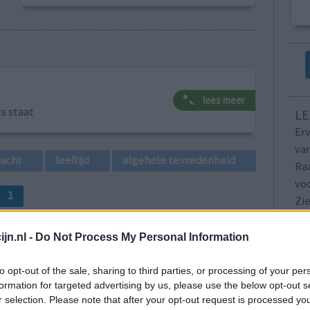
lees meer
ts staat
LE
Erv
van
lacht
leeftijd
algehele tevredenheid
Raa
voo
1
Zie
va
jn.nl -
Do Not Process My Personal Information
to opt-out of the sale, sharing to third parties, or processing of your per
formation for targeted advertising by us, please use the below opt-out s
r selection. Please note that after your opt-out request is processed y