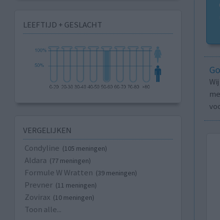
LEEFTIJD + GESLACHT
Go
Wi
med
vo
VERGELIJKEN
Condyline
(105 meningen)
Aldara
(77 meningen)
Formule W Wratten
(39 meningen)
Prevner
(11 meningen)
Zovirax
(10 meningen)
Toon alle...