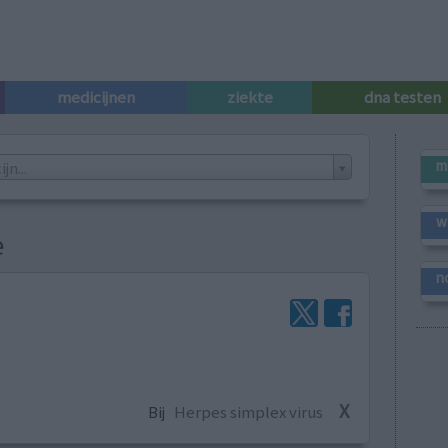
medicijnen
ziekte
dna testen
m
n...
w
e
n
X
Bij
Herpes simplex virus