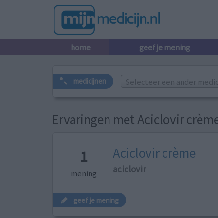
home
geef je mening
Selecteer een ander medicij
medicijnen
Ervaringen met Aciclovir crèm
Aciclovir crème
1
aciclovir
mening
geef je mening