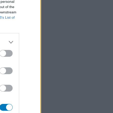
 personal
out of the
 downstream
B’s List of