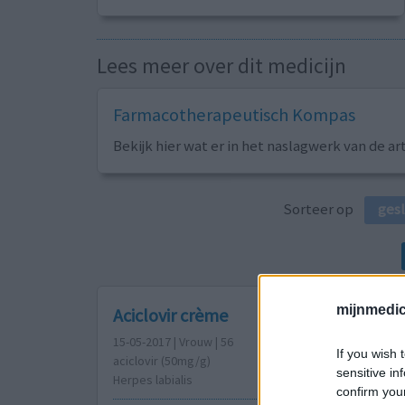
Lees meer over dit medicijn
Farmacotherapeutisch Kompas
Bekijk hier wat er in het naslagwerk van de ar
Sorteer op
ges
mijnmedici
Aciclovir crème
15-05-2017 | Vrouw | 56
If you wish 
aciclovir (50mg/g)
sensitive in
Herpes labialis
confirm you