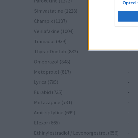
Paroxetine (1272)
-
Opted 
Simvastatine (1228)
-
Champix (1187)
-
Venlafaxine (1004)
-
Tramadol (939)
-
Thyrax Duotab (882)
-
Omeprazol (848)
-
Metoprolol (817)
-
Lyrica (795)
-
Furabid (735)
-
Mirtazapine (731)
-
Amitriptyline (699)
-
Efexor (665)
-
Ethinylestradiol / Levonorgestrel (656)
-