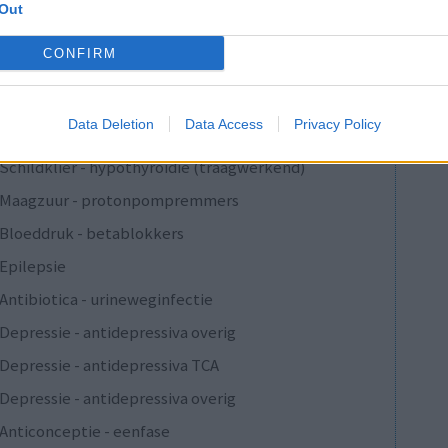
Depressie - antidepressiva SSRI
Out
Cholesterol
CONFIRM
Verslavingsziekten
Depressie - antidepressiva overig
Data Deletion
Data Access
Privacy Policy
Pijn - morfine-achtigen
Schildklier - hypothyroidie (traagwerkend)
Maagzuur - protonpompremmers
Bloeddruk - betablokkers
Epilepsie
Antibiotica - urineweginfectie
Depressie - antidepressiva overig
Depressie - antidepressiva TCA
Depressie - antidepressiva overig
Anticonceptie - eenfase