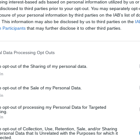
eing interest-based ads based on personal information utilized by us or
illende
Effectiviteit
disclosed to third parties prior to your opt-out. You may separately opt-
virus
Hoeveelheid bijwerkingen
losure of your personal information by third parties on the IAB’s list of
 barstjes of
. This information may also be disclosed by us to third parties on the
IA
. Met deze creme is dit zeer snel verholpen.
Participants
that may further disclose it to other third parties.
te tekenen en je houdt de korstvorming
meer...]
l Data Processing Opt Outs
0 reacties
o opt-out of the Sharing of my personal data.
In
1
o opt-out of the Sale of my Personal Data.
In
to opt-out of processing my Personal Data for Targeted
Anticonceptie - overig
ing.
In
Depressie - antidepressiva SSRI
o opt-out of Collection, Use, Retention, Sale, and/or Sharing
Depressie - antidepressiva SSRI
ersonal Data that Is Unrelated with the Purposes for which it
lected.