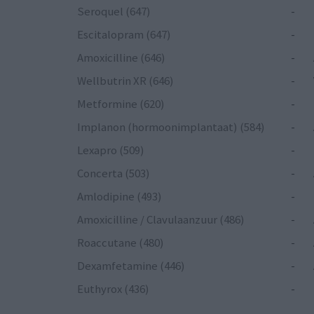
Seroquel (647)
-
Escitalopram (647)
-
Amoxicilline (646)
-
Wellbutrin XR (646)
-
Metformine (620)
-
Implanon (hormoonimplantaat) (584)
-
Lexapro (509)
-
Concerta (503)
-
Amlodipine (493)
-
Amoxicilline / Clavulaanzuur (486)
-
Roaccutane (480)
-
Dexamfetamine (446)
-
Euthyrox (436)
-