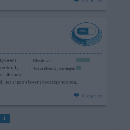
0 reacties
ijk eens
Effectiviteit
rvelend ,
Hoeveelheid bijwerkingen
uit! ik snap
d, het si geen levensbedreigende soa...
0 reacties
1