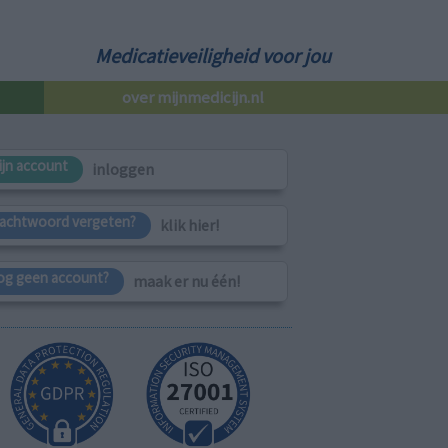
Medicatieveiligheid voor jou
over mijnmedicijn.nl
ijn account
inloggen
achtwoord vergeten?
klik hier!
og geen account?
maak er nu één!