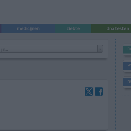
medicijnen
ziekte
dna testen
m
n...
w
n