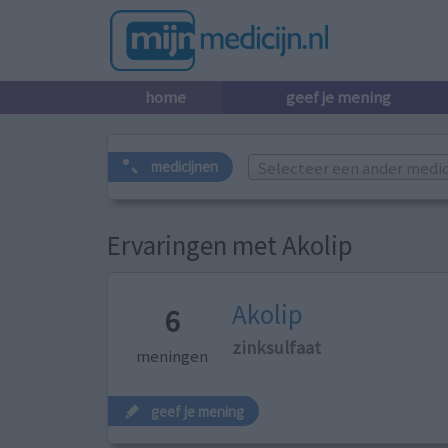
home
geef je mening
Selecteer een ander medicij
medicijnen
Ervaringen met Akolip
Akolip
6
zinksulfaat
meningen
geef je mening