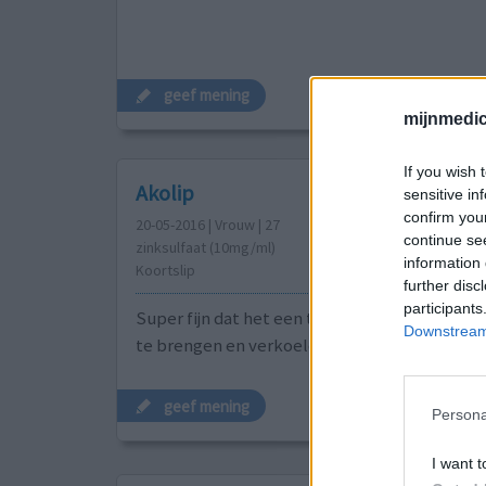
geef mening
mijnmedici
If you wish 
Akolip
sensitive in
confirm you
20-05-2016 | Vrouw | 27
continue se
zinksulfaat (10mg/ml)
information 
Koortslip
further disc
participants
Super fijn dat het een transparante gel is. ma
Downstream 
te brengen en verkoeld
geef mening
Persona
I want t