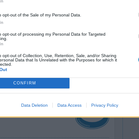
In
o opt-out of the Sale of my Personal Data.
In
to opt-out of processing my Personal Data for Targeted
ing.
et al een
Effectiviteit
In
omt hij
Hoeveelheid bijwerkingen
o opt-out of Collection, Use, Retention, Sale, and/or Sharing
n gebeurt er
ersonal Data that Is Unrelated with the Purposes for which it
lected.
!
Out
0 reacties
CONFIRM
Data Deletion
Data Access
Privacy Policy