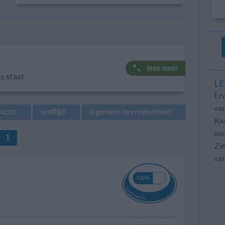
lees meer
ts staat
LE
Erv
van
lacht
leeftijd
algehele tevredenheid
Raa
voo
1
Zie
va