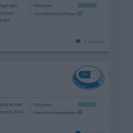
legt een
Effectiviteit
eel van
Hoeveelheid bijwerkingen
t het
0 reacties
olip is snel
Effectiviteit
geveer 3 a 4
Hoeveelheid bijwerkingen