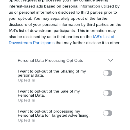
opt-out request is processed you may continue seeing
interest-based ads based on personal information utilized by
Efexor (665)
us or personal information disclosed to third parties prior to
Depressie - antidepressiva overig
your opt-out. You may separately opt-out of the further
Ethinylestradiol / Levonorgestrel (656)
disclosure of your personal information by third parties on the
Anticonceptie - eenfase
IAB’s list of downstream participants. This information may
also be disclosed by us to third parties on the
IAB’s List of
Escitalopram (647)
Downstream Participants
that may further disclose it to other
Depressie - antidepressiva SSRI
third parties.
Seroquel (647)
Psychose / schizofrenie - antipsychotica
Personal Data Processing Opt Outs
Amoxicilline (646)
I want to opt-out of the Sharing of my
Antibiotica - penicillines breedspectrum
personal data.
Opted In
Wellbutrin XR (646)
Verslavingsziekten
I want to opt-out of the Sale of my
Personal Data.
Metformine (620)
Opted In
Diabetes (suikerziekte) - orale middelen
I want to opt-out of processing my
Implanon (hormoonimplantaat) (584)
Personal Data for Targeted Advertising.
Anticonceptie - overig
Opted In
Lexapro (509)