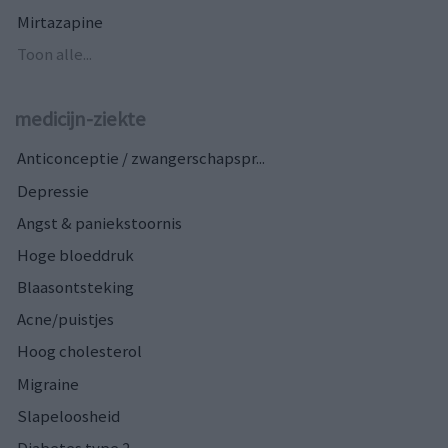
Mirtazapine
Toon alle...
medicijn-ziekte
Anticonceptie / zwangerschapspr...
Depressie
Angst & paniekstoornis
Hoge bloeddruk
Blaasontsteking
Acne/puistjes
Hoog cholesterol
Migraine
Slapeloosheid
Diabetes type 2