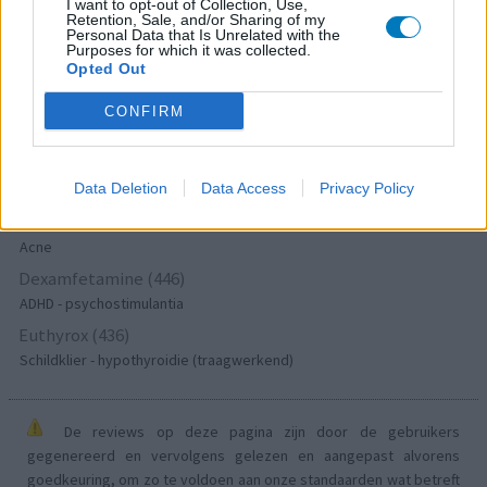
I want to opt-out of Collection, Use,
Depressie - antidepressiva SSRI
Retention, Sale, and/or Sharing of my
Personal Data that Is Unrelated with the
Concerta (503)
Purposes for which it was collected.
Opted Out
ADHD - psychostimulantia
Amlodipine (493)
CONFIRM
Bloeddruk - calciumantagonisten
Amoxicilline / Clavulaanzuur (486)
Data Deletion
Data Access
Privacy Policy
Antibiotica - penicillines breedspectrum
Roaccutane (480)
Acne
Dexamfetamine (446)
ADHD - psychostimulantia
Euthyrox (436)
Schildklier - hypothyroidie (traagwerkend)
De reviews op deze pagina zijn door de gebruikers
gegenereerd en vervolgens gelezen en aangepast alvorens
goedkeuring, om zo te voldoen aan onze standaarden wat betreft