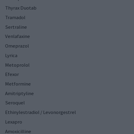
Thyrax Duotab
Tramadol
Sertraline
Venlafaxine
Omeprazol
Lyrica
Metoprolol
Efexor
Metformine
Amitriptyline
Seroquel
Ethinylestradiol / Levonorgestrel
Lexapro
Amoxicilline