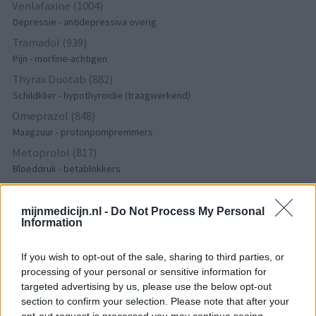
Venlafaxine (1004)
Depressie - antidepressiva overig
Tramadol (939)
Pijn - morfine-achtigen
Thyrax Duotab (882)
Schildklier - hypothyroidie (traagwerkend)
Omeprazol (848)
Maagzuur - protonpompremmers
Metoprolol (817)
Bloeddruk - betablokkers
Lyrica (795)
Epilepsie
mijnmedicijn.nl -
Do Not Process My Personal
Information
Furabid (735)
Antibiotica - urineweginfectie
If you wish to opt-out of the sale, sharing to third parties, or
Mirtazapine (731)
processing of your personal or sensitive information for
Depressie - antidepressiva overig
targeted advertising by us, please use the below opt-out
Amitriptyline (699)
section to confirm your selection. Please note that after your
Depressie - antidepressiva TCA