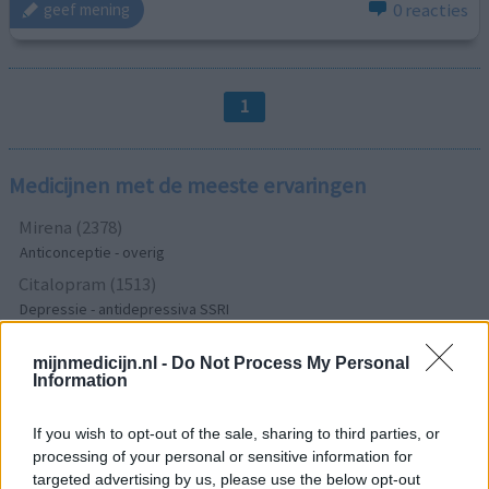
0 reacties
geef mening
1
Medicijnen met de meeste ervaringen
Mirena (2378)
Anticonceptie - overig
Citalopram (1513)
Depressie - antidepressiva SSRI
Sertraline (1274)
mijnmedicijn.nl -
Do Not Process My Personal
Depressie - antidepressiva SSRI
Information
Paroxetine (1272)
Depressie - antidepressiva SSRI
If you wish to opt-out of the sale, sharing to third parties, or
Simvastatine (1228)
processing of your personal or sensitive information for
Cholesterol
targeted advertising by us, please use the below opt-out