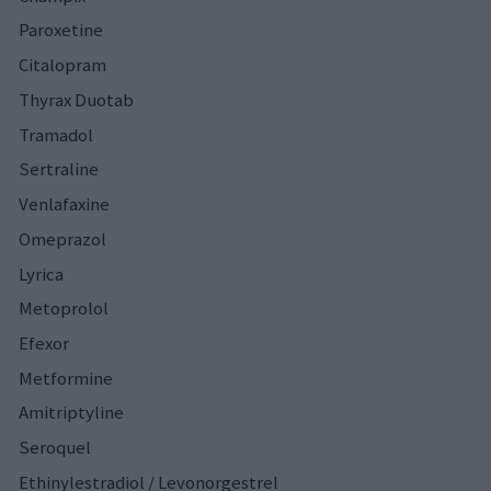
Paroxetine
Citalopram
Thyrax Duotab
Tramadol
Sertraline
Venlafaxine
Omeprazol
Lyrica
Metoprolol
Efexor
Metformine
Amitriptyline
Seroquel
Ethinylestradiol / Levonorgestrel