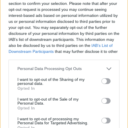
section to confirm your selection. Please note that after your
Champix (1187)
opt-out request is processed you may continue seeing
Verslavingsziekten
interest-based ads based on personal information utilized by
Venlafaxine (1004)
us or personal information disclosed to third parties prior to
Depressie - antidepressiva overig
your opt-out. You may separately opt-out of the further
disclosure of your personal information by third parties on the
Tramadol (939)
IAB’s list of downstream participants. This information may
Pijn - morfine-achtigen
also be disclosed by us to third parties on the
IAB’s List of
Thyrax Duotab (882)
Downstream Participants
that may further disclose it to other
Schildklier - hypothyroidie (traagwerkend)
third parties.
Omeprazol (848)
Personal Data Processing Opt Outs
Maagzuur - protonpompremmers
Metoprolol (817)
I want to opt-out of the Sharing of my
personal data.
Bloeddruk - betablokkers
Opted In
Lyrica (795)
I want to opt-out of the Sale of my
Epilepsie
Personal Data.
Opted In
Furabid (735)
Antibiotica - urineweginfectie
I want to opt-out of processing my
Personal Data for Targeted Advertising.
Mirtazapine (731)
Opted In