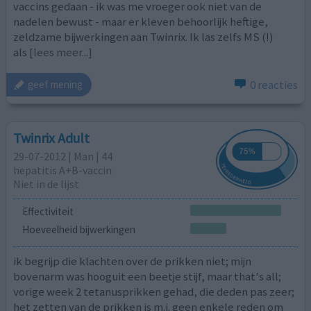
vaccins gedaan - ik was me vroeger ook niet van de
nadelen bewust - maar er kleven behoorlijk heftige,
zeldzame bijwerkingen aan Twinrix. Ik las zelfs MS (!)
als
[lees meer...]
0 reacties
geef mening
Twinrix Adult
29-07-2012 | Man | 44
hepatitis A+B-vaccin
Niet in de lijst
Effectiviteit
Hoeveelheid bijwerkingen
ik begrijp die klachten over de prikken niet; mijn
bovenarm was hooguit een beetje stijf, maar that's all;
vorige week 2 tetanusprikken gehad, die deden pas zeer;
het zetten van de prikken is m.i. geen enkele reden om