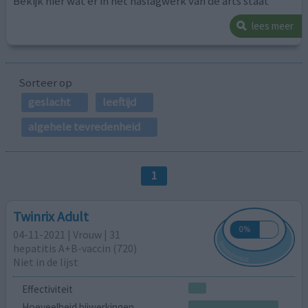
Bekijk hier wat er in het naslagwerk van de arts staat
lees meer
Sorteer op
geslacht
leeftijd
algehele tevredenheid
1
Twinrix Adult
04-11-2021 | Vrouw | 31
hepatitis A+B-vaccin (720)
Niet in de lijst
Effectiviteit
Hoeveelheid bijwerkingen