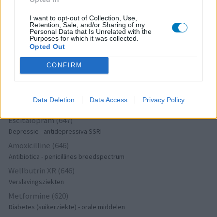
Depressie - antidepressiva overig
I want to opt-out of Collection, Use,
Amitriptyline (699)
Retention, Sale, and/or Sharing of my
Depressie - antidepressiva TCA
Personal Data that Is Unrelated with the
Purposes for which it was collected.
Efexor (665)
Opted Out
Depressie - antidepressiva overig
CONFIRM
Ethinylestradiol / Levonorgestrel (656)
Anticonceptie - eenfase
Seroquel (647)
Data Deletion
Data Access
Privacy Policy
Psychose / schizofrenie - antipsychotica
Escitalopram (647)
Depressie - antidepressiva SSRI
Amoxicilline (646)
Antibiotica - penicillines breedspectrum
Wellbutrin XR (646)
Verslavingsziekten
Metformine (620)
Diabetes (suikerziekte) - orale middelen