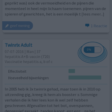
geprikt was) ook de vermoeidheid en de pijnen die
momenteel in heel mijn lichaam toenemen. pijnen van de
spieren of gewrichten, het is een moeilijk t
[lees meer...]
1 Reactie
geef mening
Twinrix Adult
07-07-2016 | Man | 37
hepatitis A+B-vaccin (720)
Vaccinatie hepatitis a, b of c
Effectiviteit
Hoeveelheid bijwerkingen
In 2005 heb ik 3x twinrix gehad, maar toen ik in 2010 op
uitzending gig, kreeg ik hem als booster :s Sommige
verhalen die ik hier lees kon ik wel zelf hebben
geschreven. Afgevallen tot het bot, overspannen,
depressief geraakt, tanden kapot, enz enz.... na het