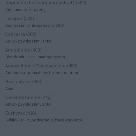
Implanon (hormoonimplantaat) (584)
Anticonceptie - overig
Lexapro (509)
Depressie - antidepressiva SSRI
Concerta (503)
ADHD - psychostimulantia
Amlodipine (493)
Bloeddruk - calciumantagonisten
Amoxicilline / Clavulaanzuur (486)
Antibiotica - penicillines breedspectrum
Roaccutane (480)
Acne
Dexamfetamine (446)
ADHD - psychostimulantia
Euthyrox (436)
Schildklier - hypothyroidie (traagwerkend)