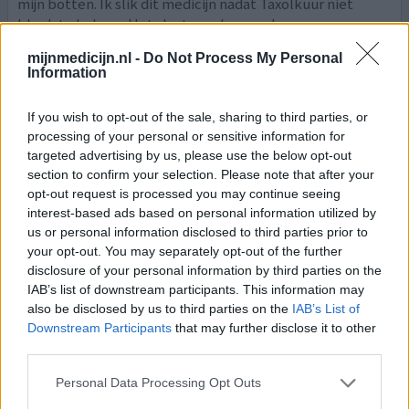
mijn botten. Ik slik dit medicijn nadat Taxolkuur niet
bleek te helpen. Het slaat goed aan en ben er erg
tevreden over, en heb geen bijwerkingen. Dat komt
mijnmedicijn.nl -
Do Not Process My Personal
mede door de medicijnen die een natuurarts mij
Information
voorschrijft en acupunctuur (KACZwolle). Ik werk weer en
zie er gezond uit. Maar natuurlijk wel time-outs
If you wish to opt-out of the sale, sharing to third parties, or
blijve
[lees meer...]
processing of your personal or sensitive information for
targeted advertising by us, please use the below opt-out
2 reacties
geef mening
section to confirm your selection. Please note that after your
opt-out request is processed you may continue seeing
interest-based ads based on personal information utilized by
us or personal information disclosed to third parties prior to
Xeloda
your opt-out. You may separately opt-out of the further
20-07-2014 | Vrouw | 43
disclosure of your personal information by third parties on the
capecitabine
IAB’s list of downstream participants. This information may
Borstkanker
also be disclosed by us to third parties on the
IAB’s List of
Downstream Participants
that may further disclose it to other
Effectiviteit
third parties.
Hoeveelheid bijwerkingen
Personal Data Processing Opt Outs
Aanvankelijk moe. Rond dag 11 zweertje op lip en pijnlijke