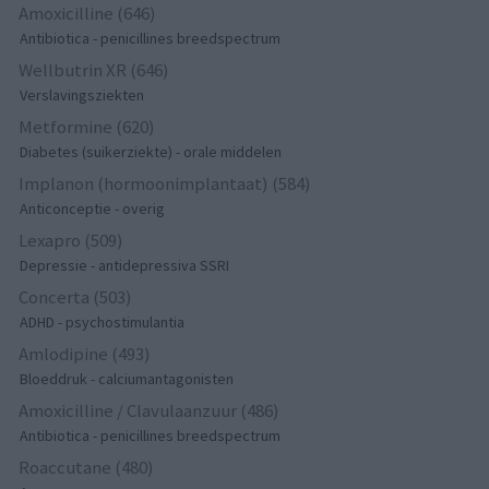
Amoxicilline (646)
Antibiotica - penicillines breedspectrum
Wellbutrin XR (646)
Verslavingsziekten
Metformine (620)
Diabetes (suikerziekte) - orale middelen
Implanon (hormoonimplantaat) (584)
Anticonceptie - overig
Lexapro (509)
Depressie - antidepressiva SSRI
Concerta (503)
ADHD - psychostimulantia
Amlodipine (493)
Bloeddruk - calciumantagonisten
Amoxicilline / Clavulaanzuur (486)
Antibiotica - penicillines breedspectrum
Roaccutane (480)