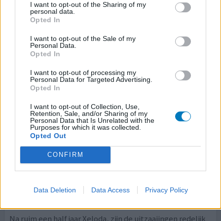
voeten. Heb moeten stoppen van het ziekenhuis. Of het
I want to opt-out of the Sharing of my
personal data.
werkt weet ik nog niet. Denk het wel. Voor Xeloda
Opted In
continue misselijk (lever vol met mets). Nu niet meer
misselijk. Maar dus wel pijn in voeten, zweer op lip en
I want to opt-out of the Sale of my
Personal Data.
moe moe moe. Heb goede dagen (8 uur uit bed) en
Opted In
slechte dagen als vandaag waarop ik maar 3 duur uit
be
[lees meer...]
I want to opt-out of processing my
Personal Data for Targeted Advertising.
Opted In
0 reacties
geef mening
I want to opt-out of Collection, Use,
Retention, Sale, and/or Sharing of my
Personal Data that Is Unrelated with the
Purposes for which it was collected.
Xeloda
Opted Out
27-08-2013 | Vrouw | 64
capecitabine
CONFIRM
Borstkanker
Effectiviteit
Data Deletion
Data Access
Privacy Policy
Hoeveelheid bijwerkingen
Na ruim een half jaar Xeloda, zijn de uitzaaiingen redelijk