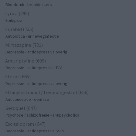
Bloeddruk - betablokkers
Lyrica (795)
Epilepsie
Furabid (735)
Antibiotica - urineweginfectie
Mirtazapine (731)
Depressie - antidepressiva overig
Amitriptyline (699)
Depressie - antidepressiva TCA
Efexor (665)
Depressie - antidepressiva overig
Ethinylestradiol / Levonorgestrel (656)
Anticonceptie - eenfase
Seroquel (647)
Psychose / schizofrenie - antipsychotica
Escitalopram (647)
Depressie - antidepressiva SSRI