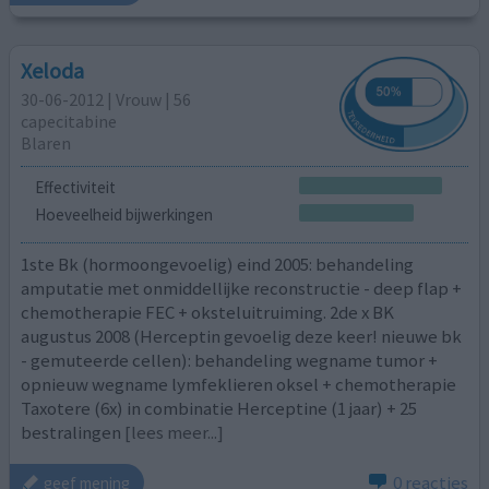
Xeloda
30-06-2012 | Vrouw | 56
capecitabine
Blaren
Effectiviteit
Hoeveelheid bijwerkingen
1ste Bk (hormoongevoelig) eind 2005: behandeling
amputatie met onmiddellijke reconstructie - deep flap +
chemotherapie FEC + oksteluitruiming. 2de x BK
augustus 2008 (Herceptin gevoelig deze keer! nieuwe bk
- gemuteerde cellen): behandeling wegname tumor +
opnieuw wegname lymfeklieren oksel + chemotherapie
Taxotere (6x) in combinatie Herceptine (1 jaar) + 25
bestralingen
[lees meer...]
0 reacties
geef mening