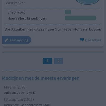
Borstkanker
Effectiviteit
Hoeveelheid bijwerkingen
Borstkanker met uitzaaingen Nu:in lever+longen+botten
0 reacties
geef mening
1
2
Medicijnen met de meeste ervaringen
Mirena (2378)
Anticonceptie - overig
Citalopram (1513)
Depressie - antidepressiva SSRI