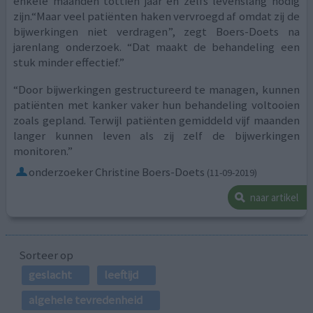
enkele maanden tottien jaar en zelfs levenslang nodig
zijn.“Maar veel patiënten haken vervroegd af omdat zij de
bijwerkingen niet verdragen”, zegt Boers-Doets na
jarenlang onderzoek. “Dat maakt de behandeling een
stuk minder effectief.”
“Door bijwerkingen gestructureerd te managen, kunnen
patiënten met kanker vaker hun behandeling voltooien
zoals gepland. Terwijl patiënten gemiddeld vijf maanden
langer kunnen leven als zij zelf de bijwerkingen
monitoren.”
onderzoeker Christine Boers-Doets
(11-09-2019)
naar artikel
Sorteer op
geslacht
leeftijd
algehele tevredenheid