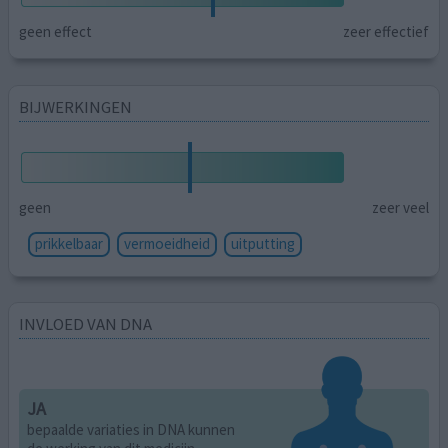
geen effect
zeer effectief
BIJWERKINGEN
geen
zeer veel
prikkelbaar
vermoeidheid
uitputting
INVLOED VAN DNA
JA
bepaalde variaties in DNA kunnen