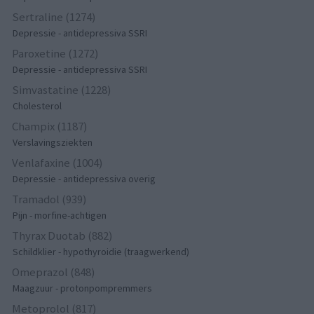
Sertraline (1274)
Depressie - antidepressiva SSRI
Paroxetine (1272)
Depressie - antidepressiva SSRI
Simvastatine (1228)
Cholesterol
Champix (1187)
Verslavingsziekten
Venlafaxine (1004)
Depressie - antidepressiva overig
Tramadol (939)
Pijn - morfine-achtigen
Thyrax Duotab (882)
Schildklier - hypothyroidie (traagwerkend)
Omeprazol (848)
Maagzuur - protonpompremmers
Metoprolol (817)