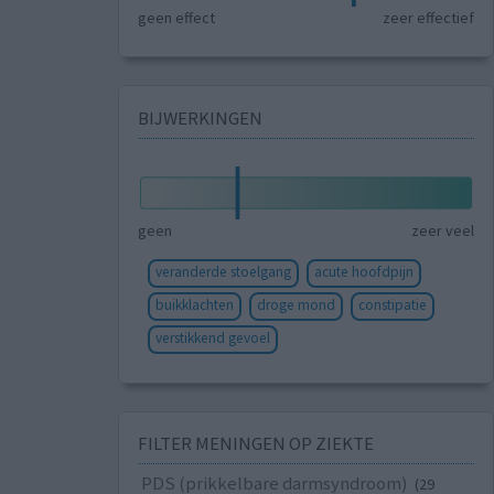
geen effect
zeer effectief
BIJWERKINGEN
geen
zeer veel
veranderde stoelgang
acute hoofdpijn
buikklachten
droge mond
constipatie
verstikkend gevoel
FILTER MENINGEN OP ZIEKTE
PDS (prikkelbare darmsyndroom)
(29