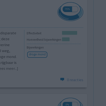
 disparate
Effectiviteit
g deze
Hoeveelheid bijwerkingen
verine
Bijwerkingen
l weg,
droge mond
droge mond.
rijgbaar is
ees meer...]
0 reacties