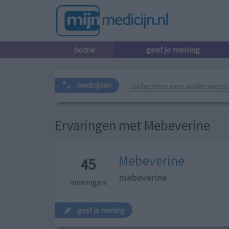
home
geef je mening
Selecteer een ander medicij
medicijnen
Ervaringen met Mebeverine
Mebeverine
45
mebeverine
meningen
geef je mening