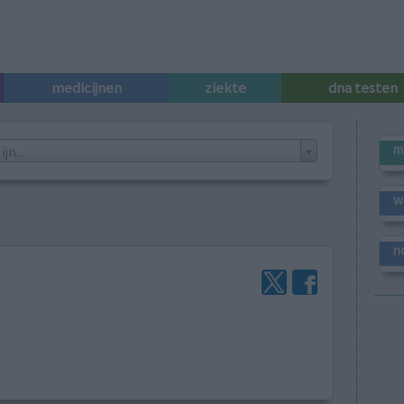
medicijnen
ziekte
dna testen
m
n...
w
n