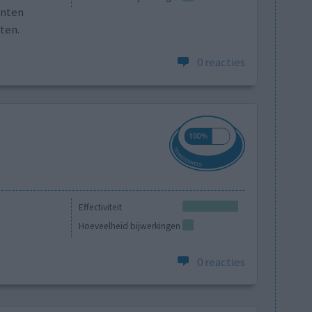
centen
ten.
0 reacties
Effectiviteit
Hoeveelheid bijwerkingen
0 reacties