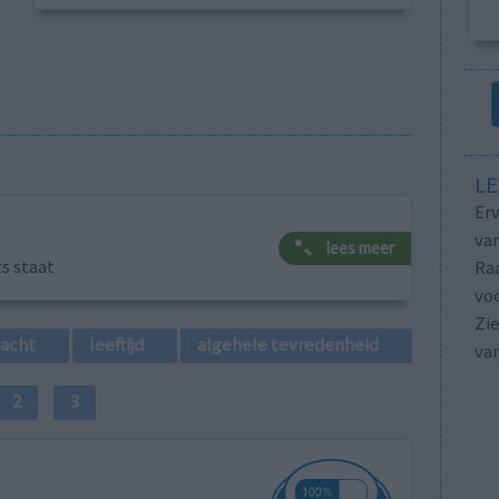
LE
Erv
van
lees meer
ts staat
Raa
voo
Zie
lacht
leeftijd
algehele tevredenheid
va
2
3