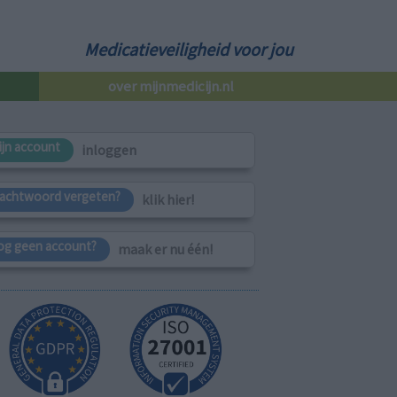
Medicatieveiligheid voor jou
over mijnmedicijn.nl
ijn account
inloggen
achtwoord vergeten?
klik hier!
og geen account?
maak er nu één!