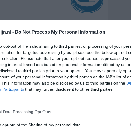
n maar
Effectiviteit
jn.nl -
Do Not Process My Personal Information
ersteent en
Hoeveelheid bijwerkingen
te pas
Bijwerkingen
to opt-out of the sale, sharing to third parties, or processing of your per
huisarts
formation for targeted advertising by us, please use the below opt-out s
veranderde stoelgang
constipatie
r selection. Please note that after your opt-out request is processed y
verstikkend gevoel
eing interest-based ads based on personal information utilized by us or
disclosed to third parties prior to your opt-out. You may separately opt-
losure of your personal information by third parties on the IAB’s list of
0 reacties
. This information may also be disclosed by us to third parties on the
IA
Participants
that may further disclose it to other third parties.
l Data Processing Opt Outs
o opt-out of the Sharing of my personal data.