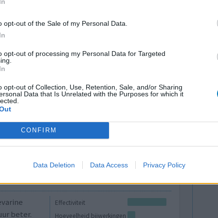
In
e buik
Effectiviteit
o opt-out of the Sale of my Personal Data.
 helpt
Hoeveelheid bijwerkingen
In
robiotica
everine per dag, naar 1 gegaan. Nu na periode
to opt-out of processing my Personal Data for Targeted
ing.
 beetje last, maar dragelijk. Pijn die door
In
r...]
o opt-out of Collection, Use, Retention, Sale, and/or Sharing
ersonal Data that Is Unrelated with the Purposes for which it
0 reacties
lected.
Out
CONFIRM
Data Deletion
Data Access
Privacy Policy
evarine
Effectiviteit
uur beter.
Hoeveelheid bijwerkingen