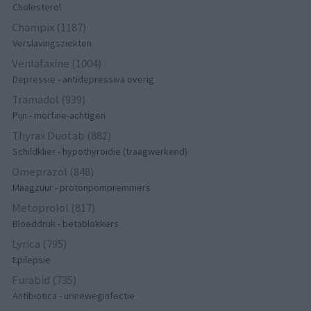
Cholesterol
Champix (1187)
Verslavingsziekten
Venlafaxine (1004)
Depressie - antidepressiva overig
Tramadol (939)
Pijn - morfine-achtigen
Thyrax Duotab (882)
Schildklier - hypothyroidie (traagwerkend)
Omeprazol (848)
Maagzuur - protonpompremmers
Metoprolol (817)
Bloeddruk - betablokkers
Lyrica (795)
Epilepsie
Furabid (735)
Antibiotica - urineweginfectie