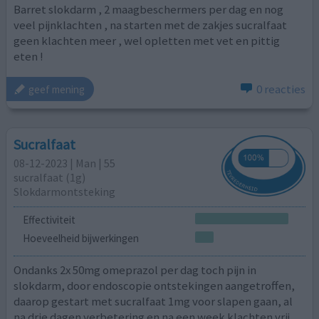
Barret slokdarm , 2 maagbeschermers per dag en nog
veel pijnklachten , na starten met de zakjes sucralfaat
geen klachten meer , wel opletten met vet en pittig
eten !
0 reacties
geef mening
Sucralfaat
08-12-2023 | Man | 55
sucralfaat (1g)
Slokdarmontsteking
Effectiviteit
Hoeveelheid bijwerkingen
Ondanks 2x 50mg omeprazol per dag toch pijn in
slokdarm, door endoscopie ontstekingen aangetroffen,
daarop gestart met sucralfaat 1mg voor slapen gaan, al
na drie dagen verbetering en na een week klachten vrij