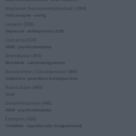
Implanon (hormoonimplantaat) (584)
Anticonceptie - overig
Lexapro (509)
Depressie - antidepressiva SSRI
Concerta (503)
ADHD - psychostimulantia
Amlodipine (493)
Bloeddruk - calciumantagonisten
Amoxicilline / Clavulaanzuur (486)
Antibiotica - penicillines breedspectrum
Roaccutane (480)
Acne
Dexamfetamine (446)
ADHD - psychostimulantia
Euthyrox (436)
Schildklier - hypothyroidie (traagwerkend)