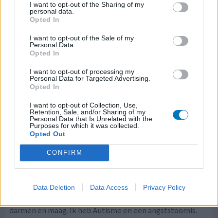
I want to opt-out of the Sharing of my
daarvoor de vloeibare Suspensie dat beviel mij prima
personal data.
Opted In
maarrrrr word ineens weer niet meer geleverd !!!!!!! , van
deze Sucralvaat poeder van Teva word ik misselijk , word
I want to opt-out of the Sale of my
wakker omdat ik amper kan slik
[lees meer...]
Personal Data.
Opted In
0 reacties
geef mening
I want to opt-out of processing my
Personal Data for Targeted Advertising.
Opted In
Sucralfaat
I want to opt-out of Collection, Use,
Retention, Sale, and/or Sharing of my
06-01-2022 | Vrouw | 21
Personal Data that Is Unrelated with the
sucralfaat (1g)
Purposes for which it was collected.
Opted Out
Reflux
CONFIRM
Effectiviteit
Hoeveelheid bijwerkingen
Data Deletion
Data Access
Privacy Policy
Erg last van maagklachten. Bij de dokter geweest maar
die denkt niet dat er echt wat aan de hand is. Veel lucht in
darmen en maag. Ik heb Autisme en een angststoornis.