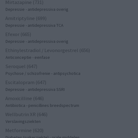
Mirtazapine (731)
Depressie - antidepressiva overig
Amitriptyline (699)
Depressie - antidepressiva TCA
Efexor (665)
Depressie - antidepressiva overig
Ethinylestradiol / Levonorgestrel (656)
Anticonceptie - eenfase
Seroquel (647)
Psychose / schizofrenie - antipsychotica
Escitalopram (647)
Depressie - antidepressiva SSRI
Amoxicilline (646)
Antibiotica - penicillines breedspectrum
Wellbutrin XR (646)
Verslavingsziekten
Metformine (620)
Diabetes (suikerziekte) - orale middelen