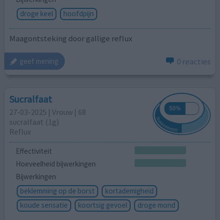
droge keel
hoofdpijn
Maagontsteking door gallige reflux
0 reacties
geef mening
Sucralfaat
27-03-2025 | Vrouw | 68
sucralfaat (1g)
Reflux
Effectiviteit
Hoeveelheid bijwerkingen
Bijwerkingen
beklemming op de borst
kortademigheid
koude sensatie
koortsig gevoel
droge mond