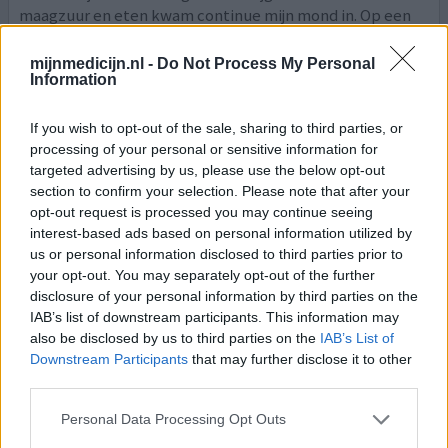
maagzuur en eten kwam continue mijn mond in. Op een
gegeven moment werd de pijn echt ondraaglijk van al dat
zuur in mijn slokdarm. Ik wist niet meer waar ik het
mijnmedicijn.nl -
Do Not Process My Personal
zoeken moest. Ik slikte al omeprazol en antagel, maar
Information
het we
[lees meer...]
If you wish to opt-out of the sale, sharing to third parties, or
0 reacties
geef mening
processing of your personal or sensitive information for
targeted advertising by us, please use the below opt-out
section to confirm your selection. Please note that after your
opt-out request is processed you may continue seeing
Sucralfaat
interest-based ads based on personal information utilized by
03-02-2022 | Vrouw | 79
us or personal information disclosed to third parties prior to
sucralfaat (1g)
your opt-out. You may separately opt-out of the further
Maagbeschermer
disclosure of your personal information by third parties on the
IAB’s list of downstream participants. This information may
Effectiviteit
also be disclosed by us to third parties on the
IAB’s List of
Hoeveelheid bijwerkingen
Downstream Participants
that may further disclose it to other
third parties.
De zakjes poeder zijn echt heel naar om in te nemen , het
Personal Data Processing Opt Outs
lost gewoon niet op wat ik ook probeer , koud / warm /
lauw water , ik stik er bijna in die droge korrels , had