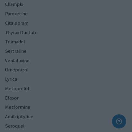
Champix
Paroxetine
Citalopram
Thyrax Duotab
Tramadol
Sertraline
Venlafaxine
Omeprazol
Lyrica
Metoprolol
Efexor
Metformine
Amitriptyline
Seroquel