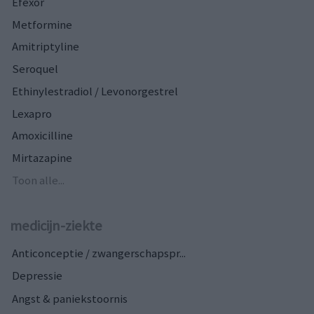
Efexor
Metformine
Amitriptyline
Seroquel
Ethinylestradiol / Levonorgestrel
Lexapro
Amoxicilline
Mirtazapine
Toon alle...
medicijn-ziekte
Anticonceptie / zwangerschapspr...
Depressie
Angst & paniekstoornis