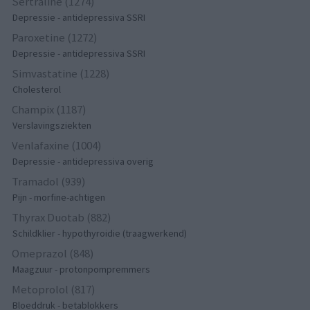
Sertraline (1274)
Depressie - antidepressiva SSRI
Paroxetine (1272)
Depressie - antidepressiva SSRI
Simvastatine (1228)
Cholesterol
Champix (1187)
Verslavingsziekten
Venlafaxine (1004)
Depressie - antidepressiva overig
Tramadol (939)
Pijn - morfine-achtigen
Thyrax Duotab (882)
Schildklier - hypothyroidie (traagwerkend)
Omeprazol (848)
Maagzuur - protonpompremmers
Metoprolol (817)
Bloeddruk - betablokkers