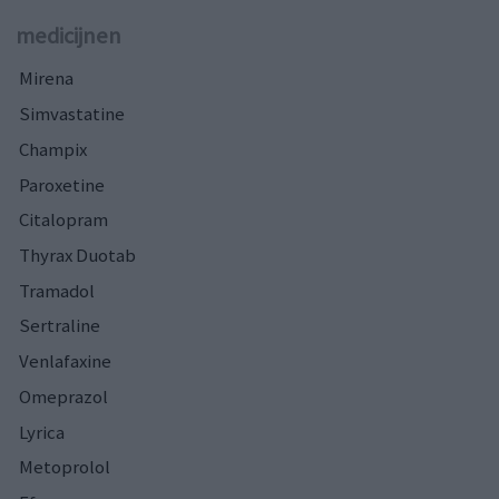
medicijnen
Mirena
Simvastatine
Champix
Paroxetine
Citalopram
Thyrax Duotab
Tramadol
Sertraline
Venlafaxine
Omeprazol
Lyrica
Metoprolol