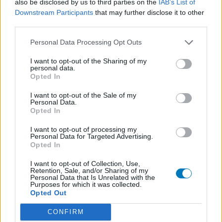
also be disclosed by us to third parties on the
IAB’s List of
Dexamfetamine (446)
Downstream Participants
that may further disclose it to other
ADHD - psychostimulantia
third parties.
Euthyrox (436)
Schildklier - hypothyroidie (traagwerkend)
Personal Data Processing Opt Outs
I want to opt-out of the Sharing of my
personal data.
De reviews op deze pagina zijn door de gebruikers
Opted In
gegenereerd en vervolgens gelezen en aangepast alvorens
I want to opt-out of the Sale of my
goedkeuring, om zo te voldoen aan onze standaarden wat betreft
Personal Data.
een review voor een medicijn. Voor het delen van ervaringen is
Opted In
geen medische kennis noodzakelijk. Op deze manier geven de
I want to opt-out of processing my
reviews alleen een beeld van de ervaring van de schrijvers en niet
Personal Data for Targeted Advertising.
die van de eigenaar van deze website. Denk er aan dat de
Opted In
ervaringen kunnen verschillen van persoon tot persoon en dat u
voor medisch advies altijd contact op moet nemen met uw arts of
I want to opt-out of Collection, Use,
Retention, Sale, and/or Sharing of my
apotheker.
Personal Data that Is Unrelated with the
Purposes for which it was collected.
Opted Out
CONFIRM