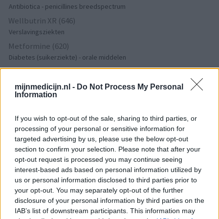
Antibiotica - penicillines breedspectrum
Wellbutrin XR (646)
Verslavingsziekten
Metformine (620)
Diabetes (suikerziekte) - orale middelen
Implanon (hormoonimplantaat) (584)
Anticonceptie - overig
mijnmedicijn.nl -
Do Not Process My Personal
Information
Lexapro (509)
Depressie - antidepressiva SSRI
If you wish to opt-out of the sale, sharing to third parties, or
Concerta (503)
processing of your personal or sensitive information for
ADHD - psychostimulantia
targeted advertising by us, please use the below opt-out
Amlodipine (493)
section to confirm your selection. Please note that after your
Bloeddruk - calciumantagonisten
opt-out request is processed you may continue seeing
interest-based ads based on personal information utilized by
Amoxicilline / Clavulaanzuur (486)
us or personal information disclosed to third parties prior to
Antibiotica - penicillines breedspectrum
your opt-out. You may separately opt-out of the further
Roaccutane (480)
disclosure of your personal information by third parties on the
Acne
IAB’s list of downstream participants. This information may