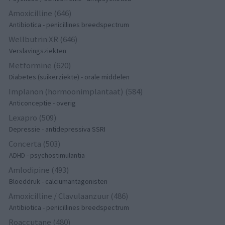
Amoxicilline (646)
Antibiotica - penicillines breedspectrum
Wellbutrin XR (646)
Verslavingsziekten
Metformine (620)
Diabetes (suikerziekte) - orale middelen
Implanon (hormoonimplantaat) (584)
Anticonceptie - overig
Lexapro (509)
Depressie - antidepressiva SSRI
Concerta (503)
ADHD - psychostimulantia
Amlodipine (493)
Bloeddruk - calciumantagonisten
Amoxicilline / Clavulaanzuur (486)
Antibiotica - penicillines breedspectrum
Roaccutane (480)