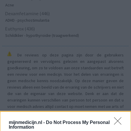
Acne
Dexamfetamine (446)
ADHD - psychostimulantia
Euthyrox (436)
Schildklier - hypothyroidie (traagwerkend)
De reviews op deze pagina zijn door de gebruikers
gegenereerd en vervolgens gelezen en aangepast alvorens
goedkeuring, om zo te voldoen aan onze standaarden wat betreft
een review voor een medicijn. Voor het delen van ervaringen is
geen medische kennis noodzakelijk. Op deze manier geven de
reviews alleen een beeld van de ervaring van de schrijvers en niet
die van de eigenaar van deze website. Denk er aan dat de
ervaringen kunnen verschillen van persoon tot persoon en dat u
voor medisch advies altijd contact op moet nemen met uw arts of
apotheker.
mijnmedicijn.nl -
Do Not Process My Personal
Information