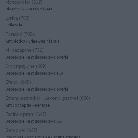
Metoprolol (817)
Bloeddruk - betablokkers
Lyrica (795)
Epilepsie
Furabid (735)
Antibiotica - urineweginfectie
Mirtazapine (731)
Depressie - antidepressiva overig
Amitriptyline (699)
Depressie - antidepressiva TCA
Efexor (665)
Depressie - antidepressiva overig
Ethinylestradiol / Levonorgestrel (656)
Anticonceptie - eenfase
Escitalopram (647)
Depressie - antidepressiva SSRI
Seroquel (647)
Psychose / schizofrenie - antipsychotica