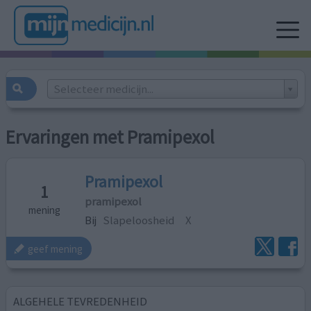
Selecteer medicijn...
Ervaringen met Pramipexol
Pramipexol
1
pramipexol
mening
Bij
Slapeloosheid
X
geef mening
ALGEHELE TEVREDENHEID