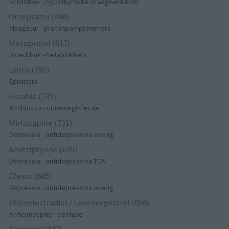
Schildklier - hypothyroidie (traagwerkend)
Omeprazol (848)
Maagzuur - protonpompremmers
Metoprolol (817)
Bloeddruk - betablokkers
Lyrica (795)
Epilepsie
Furabid (735)
Antibiotica - urineweginfectie
Mirtazapine (731)
Depressie - antidepressiva overig
Amitriptyline (699)
Depressie - antidepressiva TCA
Efexor (665)
Depressie - antidepressiva overig
Ethinylestradiol / Levonorgestrel (656)
Anticonceptie - eenfase
Seroquel (647)