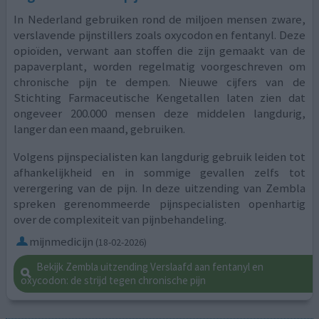
In Nederland gebruiken rond de miljoen mensen zware,
verslavende pijnstillers zoals oxycodon en fentanyl. Deze
opioïden, verwant aan stoffen die zijn gemaakt van de
papaverplant, worden regelmatig voorgeschreven om
chronische pijn te dempen. Nieuwe cijfers van de
Stichting Farmaceutische Kengetallen laten zien dat
ongeveer 200.000 mensen deze middelen langdurig,
langer dan een maand, gebruiken.
Volgens pijnspecialisten kan langdurig gebruik leiden tot
afhankelijkheid en in sommige gevallen zelfs tot
verergering van de pijn. In deze uitzending van Zembla
spreken gerenommeerde pijnspecialisten openhartig
over de complexiteit van pijnbehandeling.
mijnmedicijn
(18-02-2026)
Bekijk Zembla uitzending Verslaafd aan fentanyl en
oxycodon: de strijd tegen chronische pijn