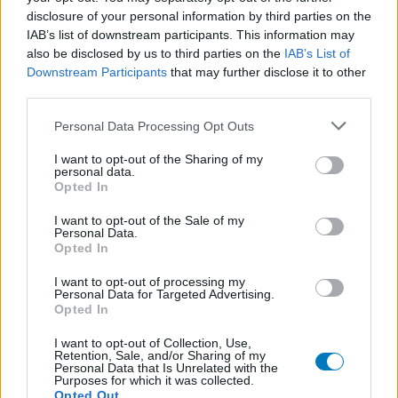
Amoxicilline / Clavulaanzuur (486)
disclosure of your personal information by third parties on the
IAB’s list of downstream participants. This information may
Antibiotica - penicillines breedspectrum
also be disclosed by us to third parties on the
IAB’s List of
Roaccutane (480)
Downstream Participants
that may further disclose it to other
Acne
third parties.
Dexamfetamine (446)
Personal Data Processing Opt Outs
ADHD - psychostimulantia
Euthyrox (436)
I want to opt-out of the Sharing of my
personal data.
Schildklier - hypothyroidie (traagwerkend)
Opted In
I want to opt-out of the Sale of my
Personal Data.
De reviews op deze pagina zijn door de gebruikers
Opted In
gegenereerd en vervolgens gelezen en aangepast alvorens
goedkeuring, om zo te voldoen aan onze standaarden wat betreft
I want to opt-out of processing my
een review voor een medicijn. Voor het delen van ervaringen is
Personal Data for Targeted Advertising.
Opted In
geen medische kennis noodzakelijk. Op deze manier geven de
reviews alleen een beeld van de ervaring van de schrijvers en niet
I want to opt-out of Collection, Use,
die van de eigenaar van deze website. Denk er aan dat de
Retention, Sale, and/or Sharing of my
Personal Data that Is Unrelated with the
ervaringen kunnen verschillen van persoon tot persoon en dat u
Purposes for which it was collected.
voor medisch advies altijd contact op moet nemen met uw arts of
Opted Out