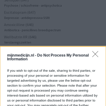
Psychose / schizofrenie - antipsychotica
Escitalopram (647)
Depressie - antidepressiva SSRI
Amoxicilline (646)
Antibiotica - penicillines breedspectrum
Wellbutrin XR (646)
Verslavingsziekten
Metformine (620)
Diabetes (suikerziekte) - orale middelen
mijnmedicijn.nl -
Do Not Process My Personal
Information
Implanon (hormoonimplantaat) (584)
Anticonceptie - overig
If you wish to opt-out of the sale, sharing to third parties, or
Lexapro (509)
processing of your personal or sensitive information for
Depressie - antidepressiva SSRI
targeted advertising by us, please use the below opt-out
Concerta (503)
section to confirm your selection. Please note that after your
opt-out request is processed you may continue seeing
ADHD - psychostimulantia
interest-based ads based on personal information utilized by
Amlodipine (493)
us or personal information disclosed to third parties prior to
Bloeddruk - calciumantagonisten
your opt-out. You may separately opt-out of the further