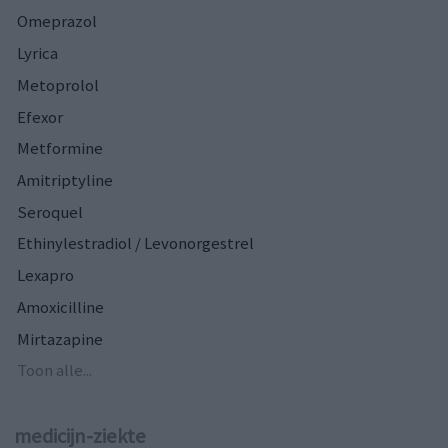
Omeprazol
Lyrica
Metoprolol
Efexor
Metformine
Amitriptyline
Seroquel
Ethinylestradiol / Levonorgestrel
Lexapro
Amoxicilline
Mirtazapine
Toon alle...
medicijn-ziekte