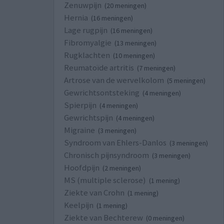
Zenuwpijn
(20 meningen)
Hernia
(16 meningen)
Lage rugpijn
(16 meningen)
Fibromyalgie
(13 meningen)
Rugklachten
(10 meningen)
Reumatoïde artritis
(7 meningen)
Artrose van de wervelkolom
(5 meningen)
Gewrichtsontsteking
(4 meningen)
Spierpijn
(4 meningen)
Gewrichtspijn
(4 meningen)
Migraine
(3 meningen)
Syndroom van Ehlers-Danlos
(3 meningen)
Chronisch pijnsyndroom
(3 meningen)
Hoofdpijn
(2 meningen)
MS (multiple sclerose)
(1 mening)
Ziekte van Crohn
(1 mening)
Keelpijn
(1 mening)
Ziekte van Bechterew
(0 meningen)