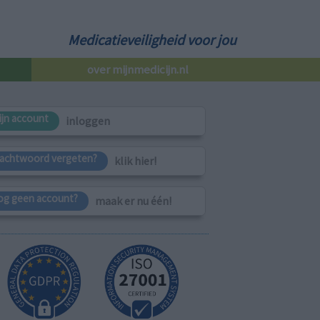
Medicatieveiligheid voor jou
over mijnmedicijn.nl
ijn account
inloggen
achtwoord vergeten?
klik hier!
og geen account?
maak er nu één!