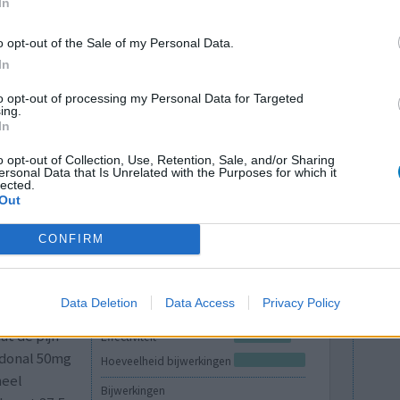
In
ver de complexiteit van pijnbehandeling.
an fentanyl en oxycodon: de strijd tegen chronische pijn
o opt-out of the Sale of my Personal Data.
In
to opt-out of processing my Personal Data for Targeted
ing.
lacht
leeftijd
algehele tevredenheid
In
o opt-out of Collection, Use, Retention, Sale, and/or Sharing
4
5
6
7
ersonal Data that Is Unrelated with the Purposes for which it
lected.
Out
CONFIRM
Data Deletion
Data Access
Privacy Policy
at de pijn
Effectiviteit
adonal 50mg
Hoeveelheid bijwerkingen
heel
Bijwerkingen