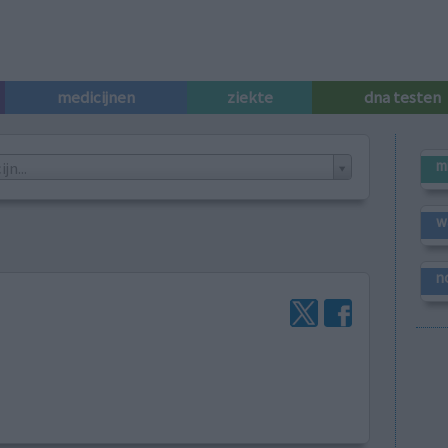
medicijnen
ziekte
dna testen
m
n...
w
n