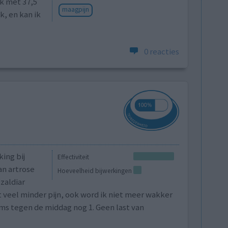
ik met 37,5
maagpijn
k, en kan ik
0 reacties
ing bij
Effectiviteit
an artrose
Hoeveelheid bijwerkingen
zaldiar
 veel minder pijn, ook word ik niet meer wakker
soms tegen de middag nog 1. Geen last van