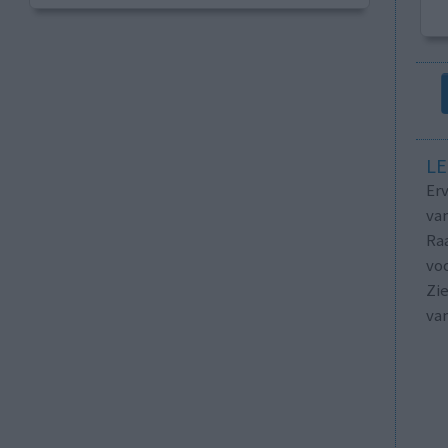
LE
Erv
van
Raa
voo
Zie
va