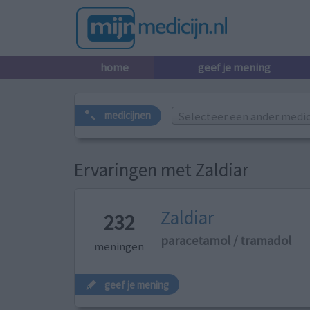
home
geef je mening
Selecteer een ander medicij
medicijnen
Ervaringen met Zaldiar
Zaldiar
232
paracetamol / tramadol
meningen
geef je mening