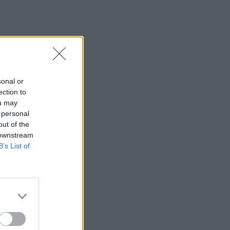
sonal or
ection to
ou may
 personal
out of the
 downstream
B’s List of