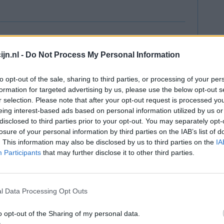
jn.nl -
Do Not Process My Personal Information
lees meer
to opt-out of the sale, sharing to third parties, or processing of your per
ts staat
formation for targeted advertising by us, please use the below opt-out s
r selection. Please note that after your opt-out request is processed y
eing interest-based ads based on personal information utilized by us or
disclosed to third parties prior to your opt-out. You may separately opt-
e strijd tegen chronische pijn
losure of your personal information by third parties on the IAB’s list of
n zware, verslavende pijnstillers zoals oxycodon
. This information may also be disclosed by us to third parties on the
IA
fen die zijn gemaakt van de papaverplant, worden
Participants
that may further disclose it to other third parties.
n te dempen. Nieuwe cijfers van de Stichting
ongeveer 200.000 mensen deze middelen
l Data Processing Opt Outs
ik leiden tot afhankelijkheid en in sommige
o opt-out of the Sharing of my personal data.
n deze uitzending van Zembla spreken