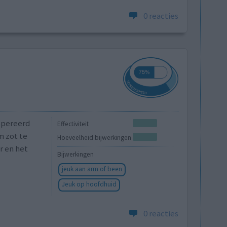
0 reacties
eopereerd
Effectiviteit
m zot te
Hoeveelheid bijwerkingen
r en het
Bijwerkingen
jeuk aan arm of been
Jeuk op hoofdhuid
0 reacties