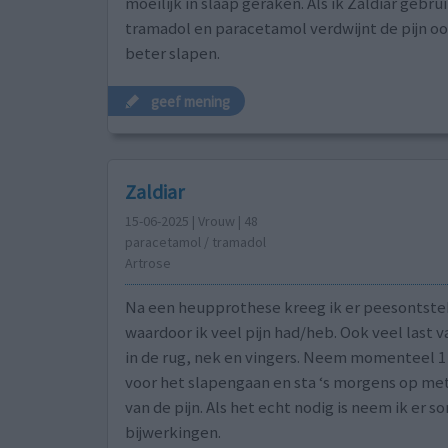
moeilijk in slaap geraken. Als ik Zaldiar gebru
tramadol en paracetamol verdwijnt de pijn oo
beter slapen.
geef mening
Zaldiar
15-06-2025 | Vrouw | 48
paracetamol / tramadol
Artrose
Na een heupprothese kreeg ik er peesontstek
waardoor ik veel pijn had/heb. Ook veel last v
in de rug, nek en vingers. Neem momenteel 1 
voor het slapengaan en sta ‘s morgens op met
van de pijn. Als het echt nodig is neem ik er 
bijwerkingen.