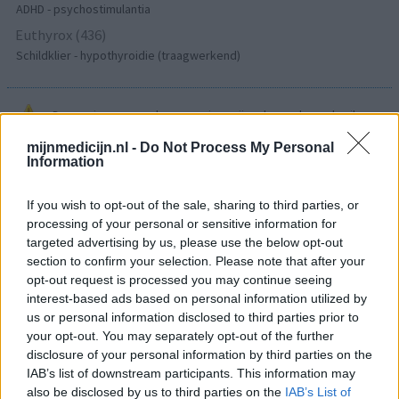
ADHD - psychostimulantia
Euthyrox (436)
Schildklier - hypothyroidie (traagwerkend)
De reviews op deze pagina zijn door de gebruikers
gegenereerd en vervolgens gelezen en aangepast alvorens
mijnmedicijn.nl -
Do Not Process My Personal
goedkeuring, om zo te voldoen aan onze standaarden wat betreft
Information
een review voor een medicijn. Voor het delen van ervaringen is
geen medische kennis noodzakelijk. Op deze manier geven de
If you wish to opt-out of the sale, sharing to third parties, or
reviews alleen een beeld van de ervaring van de schrijvers en niet
processing of your personal or sensitive information for
die van de eigenaar van deze website. Denk er aan dat de
targeted advertising by us, please use the below opt-out
ervaringen kunnen verschillen van persoon tot persoon en dat u
section to confirm your selection. Please note that after your
voor medisch advies altijd contact op moet nemen met uw arts of
opt-out request is processed you may continue seeing
apotheker.
interest-based ads based on personal information utilized by
us or personal information disclosed to third parties prior to
your opt-out. You may separately opt-out of the further
disclosure of your personal information by third parties on the
IAB’s list of downstream participants. This information may
also be disclosed by us to third parties on the
IAB’s List of