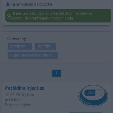
mijnmedicijn
(18-02-2026)
Bekijk Zembla uitzending Verslaafd aan fentanyl en
oxycodon: de strijd tegen chronische pijn
Sorteer op
geslacht
leeftijd
algehele tevredenheid
1
Pethidine Injecties
02-03-2010 | Man
pethidine
Ernstige pijnen