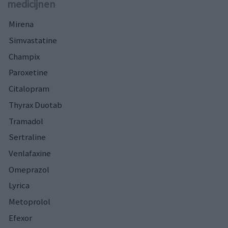
medicijnen
Mirena
Simvastatine
Champix
Paroxetine
Citalopram
Thyrax Duotab
Tramadol
Sertraline
Venlafaxine
Omeprazol
Lyrica
Metoprolol
Efexor