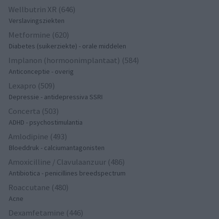
Wellbutrin XR (646)
Verslavingsziekten
Metformine (620)
Diabetes (suikerziekte) - orale middelen
Implanon (hormoonimplantaat) (584)
Anticonceptie - overig
Lexapro (509)
Depressie - antidepressiva SSRI
Concerta (503)
ADHD - psychostimulantia
Amlodipine (493)
Bloeddruk - calciumantagonisten
Amoxicilline / Clavulaanzuur (486)
Antibiotica - penicillines breedspectrum
Roaccutane (480)
Acne
Dexamfetamine (446)