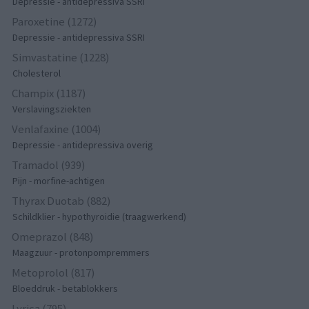
Depressie - antidepressiva SSRI
Paroxetine (1272)
Depressie - antidepressiva SSRI
Simvastatine (1228)
Cholesterol
Champix (1187)
Verslavingsziekten
Venlafaxine (1004)
Depressie - antidepressiva overig
Tramadol (939)
Pijn - morfine-achtigen
Thyrax Duotab (882)
Schildklier - hypothyroidie (traagwerkend)
Omeprazol (848)
Maagzuur - protonpompremmers
Metoprolol (817)
Bloeddruk - betablokkers
Lyrica (795)