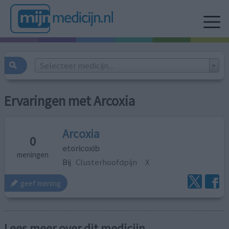
Selecteer medicijn...
Ervaringen met Arcoxia
Arcoxia
0
etoricoxib
meningen
Bij
Clusterhoofdpijn
X
geef mening
Lees meer over dit medicijn