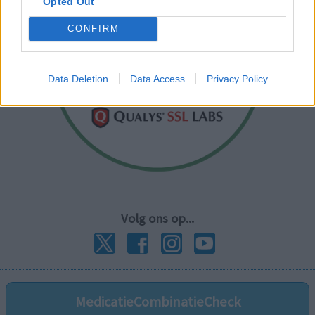
Opted Out
CONFIRM
Data Deletion
Data Access
Privacy Policy
Volg ons op...
MedicatieCombinatieCheck