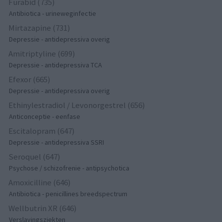
Furabid (735)
Antibiotica - urineweginfectie
Mirtazapine (731)
Depressie - antidepressiva overig
Amitriptyline (699)
Depressie - antidepressiva TCA
Efexor (665)
Depressie - antidepressiva overig
Ethinylestradiol / Levonorgestrel (656)
Anticonceptie - eenfase
Escitalopram (647)
Depressie - antidepressiva SSRI
Seroquel (647)
Psychose / schizofrenie - antipsychotica
Amoxicilline (646)
Antibiotica - penicillines breedspectrum
Wellbutrin XR (646)
Verslavingsziekten