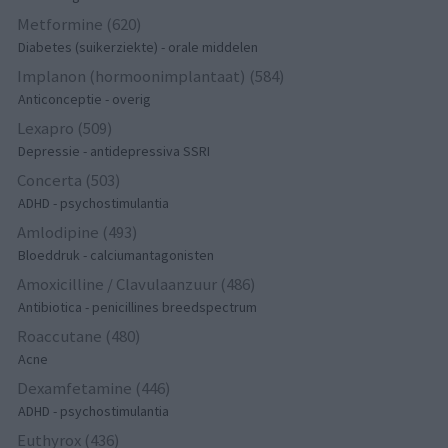
Metformine (620)
Diabetes (suikerziekte) - orale middelen
Implanon (hormoonimplantaat) (584)
Anticonceptie - overig
Lexapro (509)
Depressie - antidepressiva SSRI
Concerta (503)
ADHD - psychostimulantia
Amlodipine (493)
Bloeddruk - calciumantagonisten
Amoxicilline / Clavulaanzuur (486)
Antibiotica - penicillines breedspectrum
Roaccutane (480)
Acne
Dexamfetamine (446)
ADHD - psychostimulantia
Euthyrox (436)