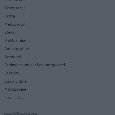
Omeprazol
Lyrica
Metoprolol
Efexor
Metformine
Amitriptyline
Seroquel
Ethinylestradiol / Levonorgestrel
Lexapro
Amoxicilline
Mirtazapine
Toon alle...
medicijn-ziekte