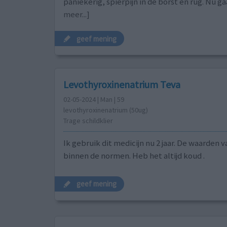
paniekerig, spierpijn in de borst en rug. Nu ga
meer...]
geef mening
Levothyroxinenatrium Teva
02-05-2024 | Man | 59
levothyroxinenatrium (50ug)
Trage schildklier
Ik gebruik dit medicijn nu 2 jaar. De waarden v
binnen de normen. Heb het altijd koud .
geef mening