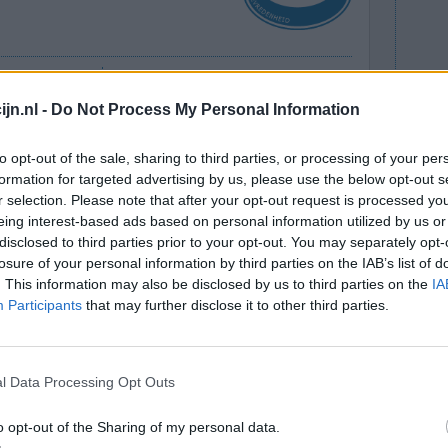
 ik heel
Effectiviteit
erzoek
Hoeveelheid bijwerkingen
jn.nl -
Do Not Process My Personal Information
. Ik kreeg
ij lekkerder voelen. Ik heb wel eens geprobeerd
to opt-out of the sale, sharing to third parties, or processing of your per
slikken, maar ik ging weer achteruit. Ik heb
formation for targeted advertising by us, please use the below opt-out s
r selection. Please note that after your opt-out request is processed y
..]
eing interest-based ads based on personal information utilized by us or
disclosed to third parties prior to your opt-out. You may separately opt-
0 reacties
losure of your personal information by third parties on the IAB’s list of
. This information may also be disclosed by us to third parties on the
IA
Participants
that may further disclose it to other third parties.
l Data Processing Opt Outs
o opt-out of the Sharing of my personal data.