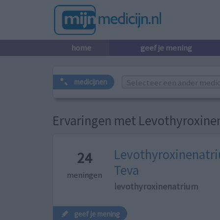
home
geef je mening
Selecteer een ander medicij
medicijnen
Ervaringen met Levothyroxine
Levothyroxinenatr
24
Teva
meningen
levothyroxinenatrium
geef je mening