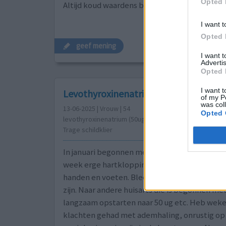
Opted 
Altijd koud waardens bloed goed
I want t
Opted 
geef mening
I want 
Advertis
Opted 
I want t
Levothyroxinenatrium Teva
of my P
was col
13-06-2025 | Vrouw | 54
Opted 
levothyroxinenatrium (50ug)
Trage schildklier
In januari begonnen met 75 ug levothyroxine.
week erge hartkloppingen, benauwd, onrust
handen en voeten. Bleek startdosering veel t
zijn. Naar andere huisarts die is begonnen met
langzaam opstarten naar 50 ug etc. Heb wek
klachten gehad met ademhaling, onrustig op 