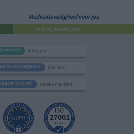
Medicatieveiligheid voor jou
over mijnmedicijn.nl
ijn account
inloggen
achtwoord vergeten?
klik hier!
og geen account?
maak er nu één!