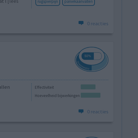
at l
[lees
rugspierpijn
paniekaanvallen
0 reacties
allen
Effectiviteit
Hoeveelheid bijwerkingen
0 reacties