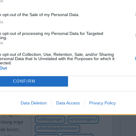
In
Effectiviteit
Hoeveelheid bijwerkingen
o opt-out of the Sale of my Personal Data.
In
0 reacties
to opt-out of processing my Personal Data for Targeted
ing.
In
o opt-out of Collection, Use, Retention, Sale, and/or Sharing
ersonal Data that Is Unrelated with the Purposes for which it
lected.
Out
CONFIRM
 Na twee
Effectiviteit
, prikkende
Hoeveelheid bijwerkingen
Data Deletion
Data Access
Privacy Policy
e hoog te
Bijwerkingen
 25 ug en
hartkloppingen
kortademigheid
enlang erge
ademhalingsstoornissen
de borst,