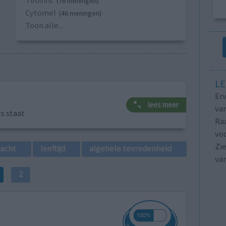
Tirosint
(76 meningen)
Cytomel
(46 meningen)
Toon alle...
LE
Erv
lees meer
van
ts staat
Raa
voo
Zie
lacht
leeftijd
algehele tevredenheid
va
2