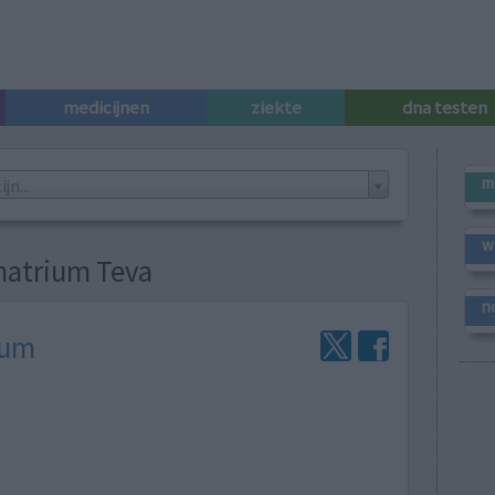
medicijnen
ziekte
dna testen
m
n...
w
natrium Teva
n
ium