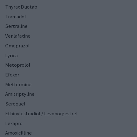
Thyrax Duotab
Tramadol
Sertraline
Venlafaxine
Omeprazol
Lyrica
Metoprolol
Efexor
Metformine
Amitriptyline
Seroquel
Ethinylestradiol / Levonorgestrel
Lexapro
Amoxicilline