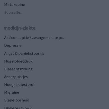
Mirtazapine
Toon alle...
medicijn-ziekte
Anticonceptie / zwangerschapspr...
Depressie
Angst & paniekstoornis
Hoge bloeddruk
Blaasontsteking
Acne/puistjes
Hoog cholesterol
Migraine
Slapeloosheid
Diabetes type 2