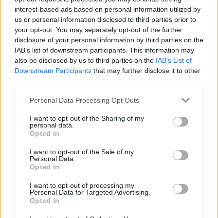
interest-based ads based on personal information utilized by
Efexor (665)
us or personal information disclosed to third parties prior to
Depressie - antidepressiva overig
your opt-out. You may separately opt-out of the further
Ethinylestradiol / Levonorgestrel (656)
disclosure of your personal information by third parties on the
Anticonceptie - eenfase
IAB’s list of downstream participants. This information may
also be disclosed by us to third parties on the
IAB’s List of
Seroquel (647)
Downstream Participants
that may further disclose it to other
Psychose / schizofrenie - antipsychotica
third parties.
Escitalopram (647)
Depressie - antidepressiva SSRI
Personal Data Processing Opt Outs
Amoxicilline (646)
I want to opt-out of the Sharing of my
Antibiotica - penicillines breedspectrum
personal data.
Opted In
Wellbutrin XR (646)
Verslavingsziekten
I want to opt-out of the Sale of my
Personal Data.
Metformine (620)
Opted In
Diabetes (suikerziekte) - orale middelen
I want to opt-out of processing my
Implanon (hormoonimplantaat) (584)
Personal Data for Targeted Advertising.
Anticonceptie - overig
Opted In
Lexapro (509)