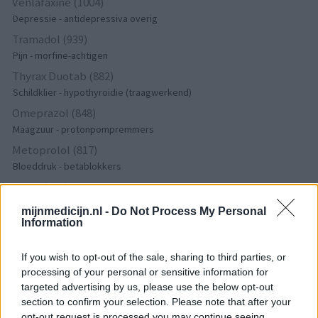
Venlafaxine (1004)
Depressie - antidepressiva overig
Tramadol (939)
Pijn - morfine-achtigen
Thyrax Duotab (882)
Schildklier - hypothyroidie (traagwerkend)
Omeprazol (848)
Maagzuur - protonpompremmers
Metoprolol (817)
Bloeddruk - betablokkers
Lyrica (795)
Epilepsie
mijnmedicijn.nl -
Do Not Process My Personal
Furabid (735)
Information
Antibiotica - urineweginfectie
If you wish to opt-out of the sale, sharing to third parties, or
Mirtazapine (731)
processing of your personal or sensitive information for
Depressie - antidepressiva overig
targeted advertising by us, please use the below opt-out
Amitriptyline (699)
section to confirm your selection. Please note that after your
Depressie - antidepressiva TCA
opt-out request is processed you may continue seeing