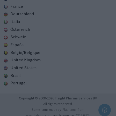
France
Deutschland
Italia
Österreich
Schweiz
España
België/Belgique
United Kingdom
United States
Brasil
Portugal
Copyright © 2008-2026 Insight Pharma Services BV.
All rights reserved.
Some icons made by
Flat Icons
from
www.flaticon.com
and licensed as
CC 3.0 BY
.