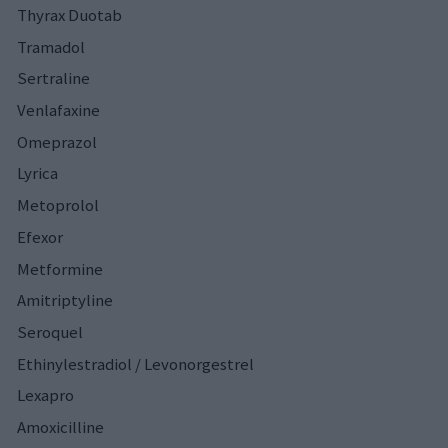
Thyrax Duotab
Tramadol
Sertraline
Venlafaxine
Omeprazol
Lyrica
Metoprolol
Efexor
Metformine
Amitriptyline
Seroquel
Ethinylestradiol / Levonorgestrel
Lexapro
Amoxicilline