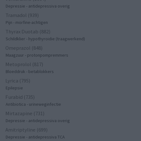
Depressie - antidepressiva overig
Tramadol (939)
Pijn - morfine-achtigen
Thyrax Duotab (882)
Schildklier - hypothyroidie (traagwerkend)
Omeprazol (848)
Maagzuur - protonpompremmers
Metoprolol (817)
Bloeddruk - betablokkers
Lyrica (795)
Epilepsie
Furabid (735)
Antibiotica - urineweginfectie
Mirtazapine (731)
Depressie - antidepressiva overig
Amitriptyline (699)
Depressie - antidepressiva TCA