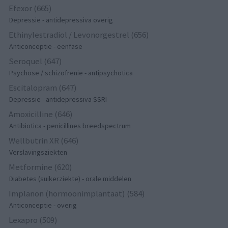
Efexor (665)
Depressie - antidepressiva overig
Ethinylestradiol / Levonorgestrel (656)
Anticonceptie - eenfase
Seroquel (647)
Psychose / schizofrenie - antipsychotica
Escitalopram (647)
Depressie - antidepressiva SSRI
Amoxicilline (646)
Antibiotica - penicillines breedspectrum
Wellbutrin XR (646)
Verslavingsziekten
Metformine (620)
Diabetes (suikerziekte) - orale middelen
Implanon (hormoonimplantaat) (584)
Anticonceptie - overig
Lexapro (509)