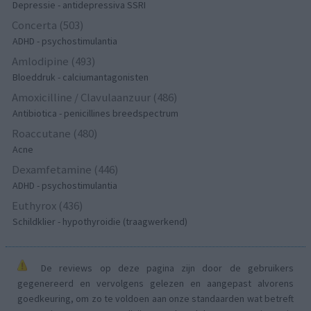
Depressie - antidepressiva SSRI
Concerta (503)
ADHD - psychostimulantia
Amlodipine (493)
Bloeddruk - calciumantagonisten
Amoxicilline / Clavulaanzuur (486)
Antibiotica - penicillines breedspectrum
Roaccutane (480)
Acne
Dexamfetamine (446)
ADHD - psychostimulantia
Euthyrox (436)
Schildklier - hypothyroidie (traagwerkend)
De reviews op deze pagina zijn door de gebruikers
gegenereerd en vervolgens gelezen en aangepast alvorens
goedkeuring, om zo te voldoen aan onze standaarden wat betreft