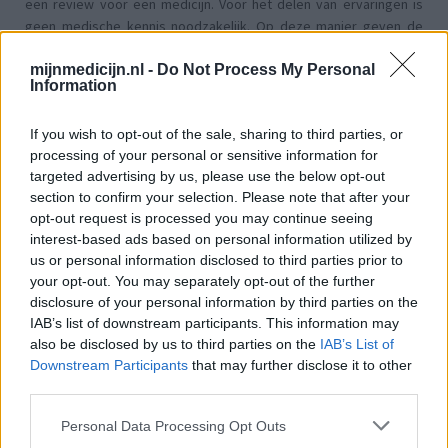
een review voor een medicijn. Voor het delen van ervaringen is
geen medische kennis noodzakelijk. Op deze manier geven de
reviews alleen een beeld van de ervaring van de schrijvers en niet
die van de eigenaar van deze website. Denk er aan dat de
mijnmedicijn.nl -
Do Not Process My Personal
Information
ervaringen kunnen verschillen van persoon tot persoon en dat u
voor medisch advies altijd contact op moet nemen met uw arts of
If you wish to opt-out of the sale, sharing to third parties, or
apotheker.
processing of your personal or sensitive information for
targeted advertising by us, please use the below opt-out
section to confirm your selection. Please note that after your
opt-out request is processed you may continue seeing
interest-based ads based on personal information utilized by
us or personal information disclosed to third parties prior to
your opt-out. You may separately opt-out of the further
disclosure of your personal information by third parties on the
IAB’s list of downstream participants. This information may
also be disclosed by us to third parties on the
IAB’s List of
Downstream Participants
that may further disclose it to other
third parties.
Personal Data Processing Opt Outs