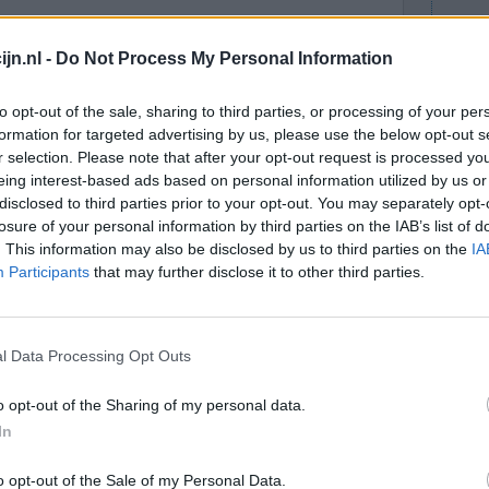
Effectiviteit
jn.nl -
Do Not Process My Personal Information
Hoeveelheid bijwerkingen
to opt-out of the sale, sharing to third parties, or processing of your per
1 Reactie
formation for targeted advertising by us, please use the below opt-out s
r selection. Please note that after your opt-out request is processed y
eing interest-based ads based on personal information utilized by us or
disclosed to third parties prior to your opt-out. You may separately opt-
losure of your personal information by third parties on the IAB’s list of
. This information may also be disclosed by us to third parties on the
IA
Participants
that may further disclose it to other third parties.
onder voor
l Data Processing Opt Outs
Effectiviteit
arenlang
Hoeveelheid bijwerkingen
o opt-out of the Sharing of my personal data.
 schoppen
In
w word er ook wakker van, dat vind ik niet zo leuk.
l van de baclofen niet goed zat. Iedere keer
o opt-out of the Sale of my Personal Data.