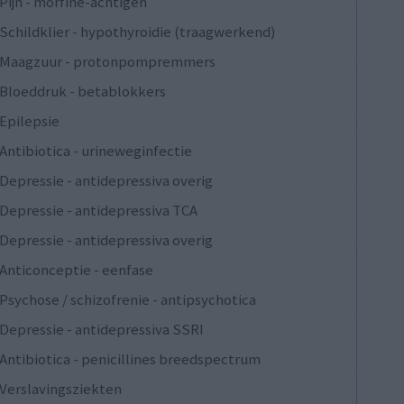
Pijn - morfine-achtigen
Schildklier - hypothyroidie (traagwerkend)
Maagzuur - protonpompremmers
Bloeddruk - betablokkers
Epilepsie
Antibiotica - urineweginfectie
Depressie - antidepressiva overig
Depressie - antidepressiva TCA
Depressie - antidepressiva overig
Anticonceptie - eenfase
Psychose / schizofrenie - antipsychotica
Depressie - antidepressiva SSRI
Antibiotica - penicillines breedspectrum
Verslavingsziekten