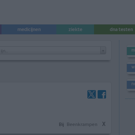
medicijnen
ziekte
dna testen
m
n...
w
n
X
Bij
Beenkrampen