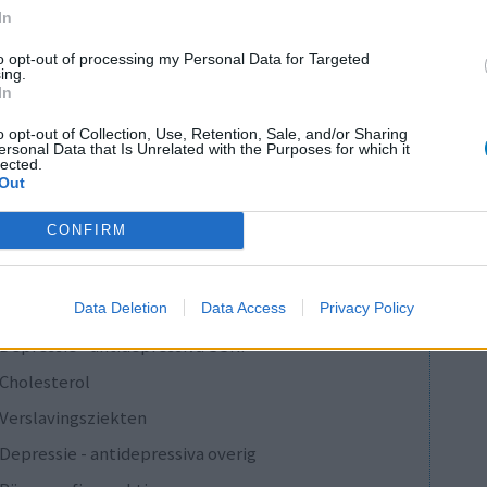
In
0 reacties
to opt-out of processing my Personal Data for Targeted
ing.
In
o opt-out of Collection, Use, Retention, Sale, and/or Sharing
1
ersonal Data that Is Unrelated with the Purposes for which it
lected.
Out
CONFIRM
Anticonceptie - overig
Depressie - antidepressiva SSRI
Depressie - antidepressiva SSRI
Data Deletion
Data Access
Privacy Policy
Depressie - antidepressiva SSRI
Cholesterol
Verslavingsziekten
Depressie - antidepressiva overig