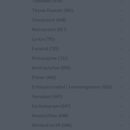
Tramadol (939)
-
Thyrax Duotab (882)
-
Omeprazol (848)
-
Metoprolol (817)
-
Lyrica (795)
-
Furabid (735)
-
Mirtazapine (731)
-
Amitriptyline (699)
-
Efexor (665)
-
Ethinylestradiol / Levonorgestrel (656)
-
Seroquel (647)
-
Escitalopram (647)
-
Amoxicilline (646)
-
Wellbutrin XR (646)
-