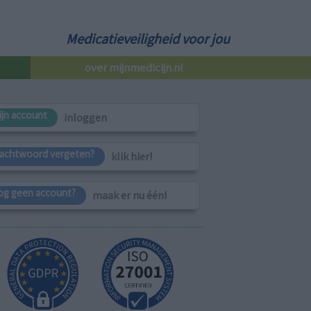
Medicatieveiligheid voor jou
over mijnmedicijn.nl
ijn account
inloggen
achtwoord vergeten?
klik hier!
og geen account?
maak er nu één!