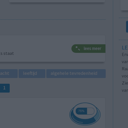
LE
lees meer
ts staat
Erv
van
Raa
lacht
leeftijd
algehele tevredenheid
voo
Zie
1
va