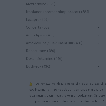
Metformine (620)
-
Implanon (hormoonimplantaat) (584)
-
Lexapro (509)
-
Concerta (503)
-
Amlodipine (493)
-
Amoxicilline / Clavulaanzuur (486)
-
Roaccutane (480)
-
Dexamfetamine (446)
-
Euthyrox (436)
-
De reviews op deze pagina zijn door de gebruiker
goedkeuring, om zo te voldoen aan onze standaarden wa
ervaringen is geen medische kennis noodzakelijk. Op deze 
schrijvers en niet die van de eigenaar van deze website. 