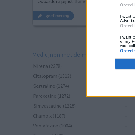
zwaardere pijnstiller voor
[lees meer...]
Opted 
geef mening
I want 
Advertis
Opted 
I want t
of my P
was col
Opted 
Medicijnen met de meeste ervaringen
Mirena (2378)
-
Citalopram (1513)
-
Sertraline (1274)
-
Paroxetine (1272)
-
Simvastatine (1228)
-
Champix (1187)
-
Venlafaxine (1004)
-