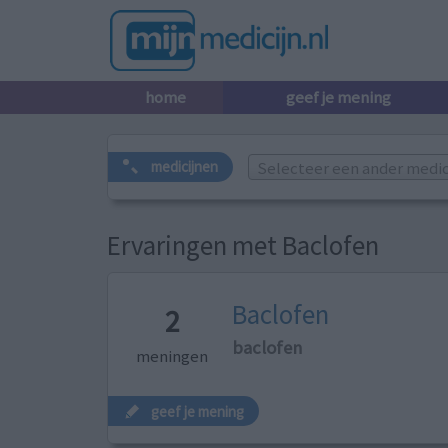
home
geef je mening
Selecteer een ander medicij
medicijnen
Ervaringen met Baclofen
Baclofen
2
baclofen
meningen
geef je mening