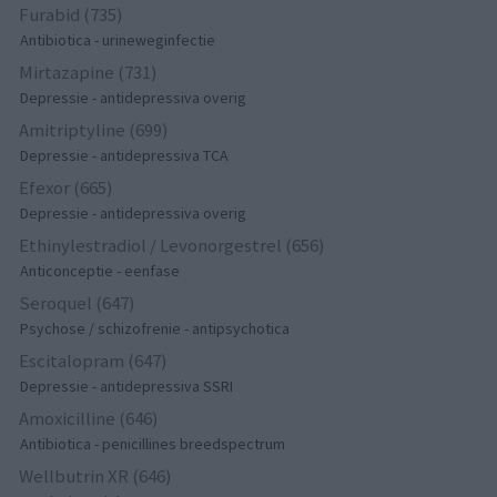
Furabid (735)
Antibiotica - urineweginfectie
Mirtazapine (731)
Depressie - antidepressiva overig
Amitriptyline (699)
Depressie - antidepressiva TCA
Efexor (665)
Depressie - antidepressiva overig
Ethinylestradiol / Levonorgestrel (656)
Anticonceptie - eenfase
Seroquel (647)
Psychose / schizofrenie - antipsychotica
Escitalopram (647)
Depressie - antidepressiva SSRI
Amoxicilline (646)
Antibiotica - penicillines breedspectrum
Wellbutrin XR (646)