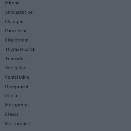
Mirena
Simvastatine
Champix
Paroxetine
Citalopram
Thyrax Duotab
Tramadol
Sertraline
Venlafaxine
Omeprazol
Lyrica
Metoprolol
Efexor
Metformine