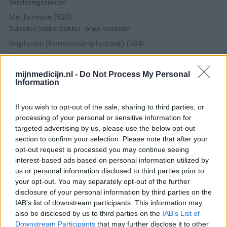
Verslavingsziekten
Metformine (620)
Diabetes (suikerziekte) - orale middelen
Implanon (hormoonimplantaat) (584)
Anticonceptie - overig
Lexapro (509)
mijnmedicijn.nl -
Do Not Process My Personal
Depressie - antidepressiva SSRI
Information
Concerta (503)
If you wish to opt-out of the sale, sharing to third parties, or
ADHD - psychostimulantia
processing of your personal or sensitive information for
Amlodipine (493)
targeted advertising by us, please use the below opt-out
Bloeddruk - calciumantagonisten
section to confirm your selection. Please note that after your
Amoxicilline / Clavulaanzuur (486)
opt-out request is processed you may continue seeing
Antibiotica - penicillines breedspectrum
interest-based ads based on personal information utilized by
us or personal information disclosed to third parties prior to
Roaccutane (480)
your opt-out. You may separately opt-out of the further
Acne
disclosure of your personal information by third parties on the
Dexamfetamine (446)
IAB’s list of downstream participants. This information may
ADHD - psychostimulantia
also be disclosed by us to third parties on the
IAB’s List of
Downstream Participants
that may further disclose it to other