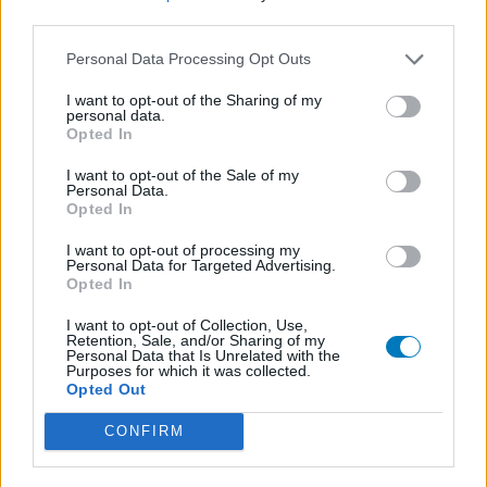
Euthyrox (436)
third parties.
Schildklier - hypothyroidie (traagwerkend)
Personal Data Processing Opt Outs
De reviews op deze pagina zijn door de gebruikers
I want to opt-out of the Sharing of my
personal data.
gegenereerd en vervolgens gelezen en aangepast alvorens
Opted In
goedkeuring, om zo te voldoen aan onze standaarden wat betreft
een review voor een medicijn. Voor het delen van ervaringen is
I want to opt-out of the Sale of my
Personal Data.
geen medische kennis noodzakelijk. Op deze manier geven de
Opted In
reviews alleen een beeld van de ervaring van de schrijvers en niet
die van de eigenaar van deze website. Denk er aan dat de
I want to opt-out of processing my
Personal Data for Targeted Advertising.
ervaringen kunnen verschillen van persoon tot persoon en dat u
Opted In
voor medisch advies altijd contact op moet nemen met uw arts of
apotheker.
I want to opt-out of Collection, Use,
Retention, Sale, and/or Sharing of my
Personal Data that Is Unrelated with the
Purposes for which it was collected.
Opted Out
CONFIRM