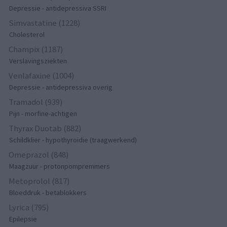
Depressie - antidepressiva SSRI
Simvastatine (1228)
Cholesterol
Champix (1187)
Verslavingsziekten
Venlafaxine (1004)
Depressie - antidepressiva overig
Tramadol (939)
Pijn - morfine-achtigen
Thyrax Duotab (882)
Schildklier - hypothyroidie (traagwerkend)
Omeprazol (848)
Maagzuur - protonpompremmers
Metoprolol (817)
Bloeddruk - betablokkers
Lyrica (795)
Epilepsie