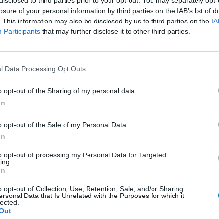
disclosed to third parties prior to your opt-out. You may separately opt-
losure of your personal information by third parties on the IAB’s list of
. This information may also be disclosed by us to third parties on the
IA
Effectiviteit
Participants
that may further disclose it to other third parties.
Hoeveelheid bijwerkingen
0 reacties
l Data Processing Opt Outs
o opt-out of the Sharing of my personal data.
1
In
o opt-out of the Sale of my Personal Data.
In
Anticonceptie - overig
to opt-out of processing my Personal Data for Targeted
Depressie - antidepressiva SSRI
ing.
In
Depressie - antidepressiva SSRI
o opt-out of Collection, Use, Retention, Sale, and/or Sharing
Depressie - antidepressiva SSRI
ersonal Data that Is Unrelated with the Purposes for which it
lected.
Cholesterol
Out