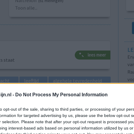
Naltrexon
(61 meningen)
Toon alle...
LE
lees meer
Erv
ts staat
van
Raa
voo
lacht
leeftijd
algehele tevredenheid
Zie
va
jn.nl -
Do Not Process My Personal Information
1
to opt-out of the sale, sharing to third parties, or processing of your per
formation for targeted advertising by us, please use the below opt-out s
r selection. Please note that after your opt-out request is processed y
eing interest-based ads based on personal information utilized by us or