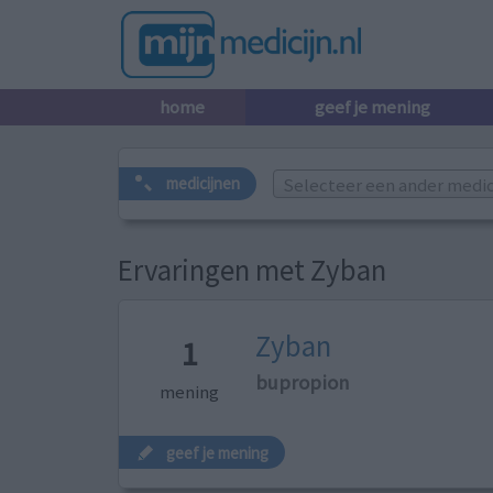
home
geef je mening
Selecteer een ander medicij
medicijnen
Ervaringen met Zyban
Zyban
1
bupropion
mening
geef je mening