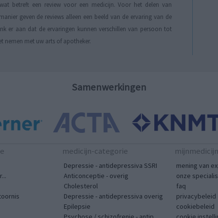
t betreft een review voor een medicijn. Voor het delen van
manier geven de reviews alleen een beeld van de ervaring van de
Denk er aan dat de ervaringen kunnen verschillen van persoon tot
et nemen met uw arts of apotheker.
Samenwerkingen
te
medicijn-categorie
mijnmedicij
Depressie - antidepressiva SSRI
mening van ex
...
Anticonceptie - overig
onze speciali
Cholesterol
faq
toornis
Depressie - antidepressiva overig
privacybeleid
Epilepsie
cookiebeleid
Psychose / schizofrenie - antip...
cookie instell