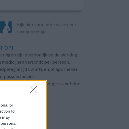
Kijk hier voor informatie over
zwangerschap.
T OP!
aringen zijn persoonlijk en de werking
 medicijnen verschilt per persoon.
dpleeg altijd uw arts en/of apotheker
r passend advies.
 ook bij «
veelgestelde vragen
» het doel
n
mijnmedicijn.nl
.
sonal or
ection to
ou may
 personal