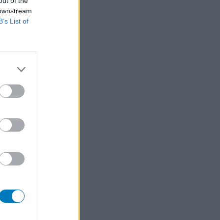
out of the
 downstream
B’s List of