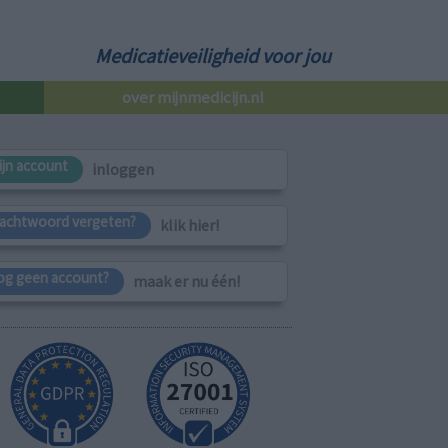
Medicatieveiligheid voor jou
over mijnmedicijn.nl
ijn account
inloggen
achtwoord vergeten?
klik hier!
og geen account?
maak er nu één!