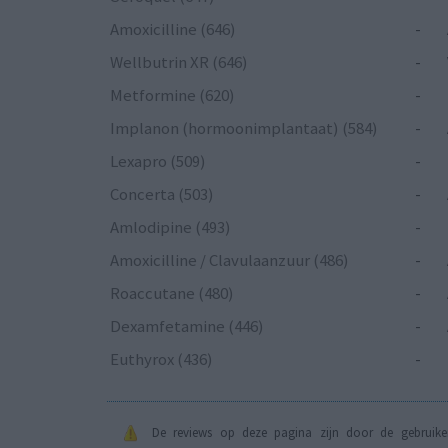
Amoxicilline (646)
-
Wellbutrin XR (646)
-
Metformine (620)
-
Implanon (hormoonimplantaat) (584)
-
Lexapro (509)
-
Concerta (503)
-
Amlodipine (493)
-
Amoxicilline / Clavulaanzuur (486)
-
Roaccutane (480)
-
Dexamfetamine (446)
-
Euthyrox (436)
-
De reviews op deze pagina zijn door de gebruiker