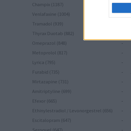
Champix (1187)
-
Venlafaxine (1004)
-
Tramadol (939)
-
Thyrax Duotab (882)
-
Omeprazol (848)
-
Metoprolol (817)
-
Lyrica (795)
-
Furabid (735)
-
Mirtazapine (731)
-
Amitriptyline (699)
-
Efexor (665)
-
Ethinylestradiol / Levonorgestrel (656)
-
Escitalopram (647)
-
Seroquel (647)
-