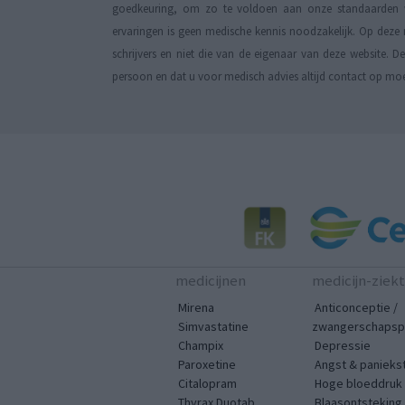
goedkeuring, om zo te voldoen aan onze standaarden wa
ervaringen is geen medische kennis noodzakelijk. Op deze 
schrijvers en niet die van de eigenaar van deze website. 
persoon en dat u voor medisch advies altijd contact op mo
medicijnen
medicijn-ziek
Mirena
Anticonceptie /
Simvastatine
zwangerschapspr
Champix
Depressie
Paroxetine
Angst & panieks
Citalopram
Hoge bloeddruk
Thyrax Duotab
Blaasontsteking