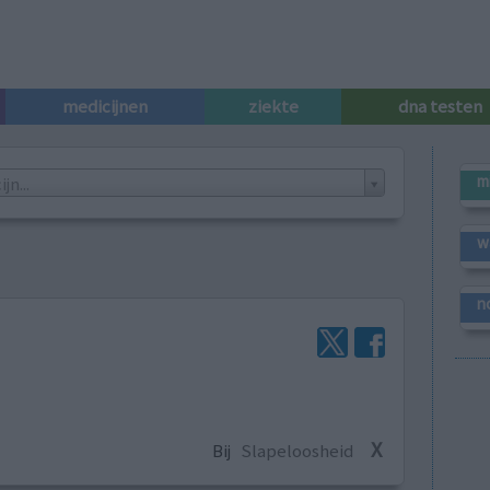
medicijnen
ziekte
dna testen
m
n...
w
n
X
Bij
Slapeloosheid