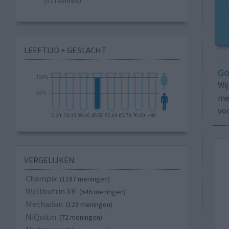
(52 reviews)
LEEFTIJD + GESLACHT
Go
Wi
med
vo
VERGELIJKEN
Champix
(1187 meningen)
Wellbutrin XR
(646 meningen)
Methadon
(123 meningen)
NiQuitin
(72 meningen)