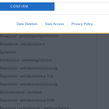
Verslavingsziekten
CONFIRM
Depressie - antidepressiva overig
Pijn - morfine-achtigen
Data Deletion
Data Access
Privacy Policy
Schildklier - hypothyroidie (traagwerkend)
Maagzuur - protonpompremmers
Bloeddruk - betablokkers
Epilepsie
Antibiotica - urineweginfectie
Depressie - antidepressiva overig
Depressie - antidepressiva TCA
Depressie - antidepressiva overig
Anticonceptie - eenfase
Depressie - antidepressiva SSRI
Psychose / schizofrenie - antipsychotica