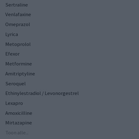
Sertraline
Venlafaxine
Omeprazol
Lyrica
Metoprolol
Efexor
Metformine
Amitriptyline
Seroquel
Ethinylestradiol / Levonorgestrel
Lexapro
Amoxicilline
Mirtazapine
Toon alle...