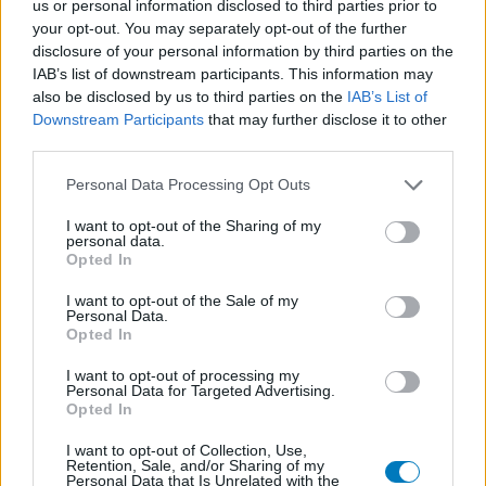
us or personal information disclosed to third parties prior to
Pijn - morfine-achtigen
your opt-out. You may separately opt-out of the further
Thyrax Duotab (882)
disclosure of your personal information by third parties on the
Schildklier - hypothyroidie (traagwerkend)
IAB’s list of downstream participants. This information may
Omeprazol (848)
also be disclosed by us to third parties on the
IAB’s List of
Downstream Participants
that may further disclose it to other
Maagzuur - protonpompremmers
third parties.
Metoprolol (817)
Bloeddruk - betablokkers
Personal Data Processing Opt Outs
Lyrica (795)
I want to opt-out of the Sharing of my
Epilepsie
personal data.
Opted In
Furabid (735)
Antibiotica - urineweginfectie
I want to opt-out of the Sale of my
Personal Data.
Mirtazapine (731)
Opted In
Depressie - antidepressiva overig
I want to opt-out of processing my
Amitriptyline (699)
Personal Data for Targeted Advertising.
Depressie - antidepressiva TCA
Opted In
Efexor (665)
I want to opt-out of Collection, Use,
Depressie - antidepressiva overig
Retention, Sale, and/or Sharing of my
Personal Data that Is Unrelated with the