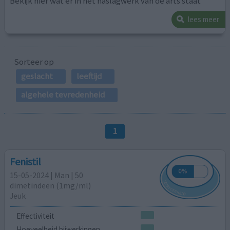
Bekijk hier wat er in het naslagwerk van de arts staat
lees meer
Sorteer op
geslacht
leeftijd
algehele tevredenheid
1
Fenistil
15-05-2024 | Man | 50
dimetindeen (1mg/ml)
Jeuk
Effectiviteit
Hoeveelheid bijwerkingen