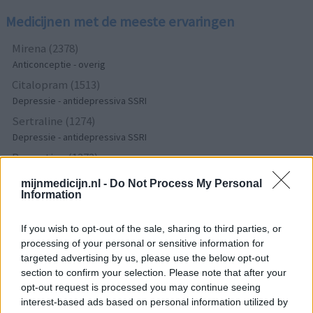
Medicijnen met de meeste ervaringen
Mirena (2378)
Anticonceptie - overig
Citalopram (1513)
Depressie - antidepressiva SSRI
Sertraline (1274)
Depressie - antidepressiva SSRI
Paroxetine (1272)
Depressie - antidepressiva SSRI
mijnmedicijn.nl -
Do Not Process My Personal
Simvastatine (1228)
Information
Cholesterol
Champix (1187)
If you wish to opt-out of the sale, sharing to third parties, or
processing of your personal or sensitive information for
Verslavingsziekten
targeted advertising by us, please use the below opt-out
Venlafaxine (1004)
section to confirm your selection. Please note that after your
Depressie - antidepressiva overig
opt-out request is processed you may continue seeing
Tramadol (939)
interest-based ads based on personal information utilized by