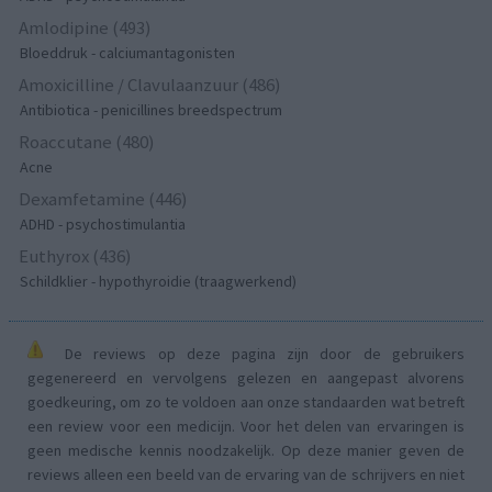
Amlodipine (493)
Bloeddruk - calciumantagonisten
Amoxicilline / Clavulaanzuur (486)
Antibiotica - penicillines breedspectrum
Roaccutane (480)
Acne
Dexamfetamine (446)
ADHD - psychostimulantia
Euthyrox (436)
Schildklier - hypothyroidie (traagwerkend)
De reviews op deze pagina zijn door de gebruikers
gegenereerd en vervolgens gelezen en aangepast alvorens
goedkeuring, om zo te voldoen aan onze standaarden wat betreft
een review voor een medicijn. Voor het delen van ervaringen is
geen medische kennis noodzakelijk. Op deze manier geven de
reviews alleen een beeld van de ervaring van de schrijvers en niet