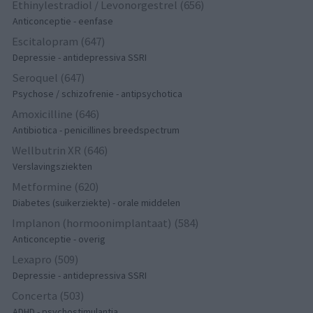
Ethinylestradiol / Levonorgestrel (656)
Anticonceptie - eenfase
Escitalopram (647)
Depressie - antidepressiva SSRI
Seroquel (647)
Psychose / schizofrenie - antipsychotica
Amoxicilline (646)
Antibiotica - penicillines breedspectrum
Wellbutrin XR (646)
Verslavingsziekten
Metformine (620)
Diabetes (suikerziekte) - orale middelen
Implanon (hormoonimplantaat) (584)
Anticonceptie - overig
Lexapro (509)
Depressie - antidepressiva SSRI
Concerta (503)
ADHD - psychostimulantia