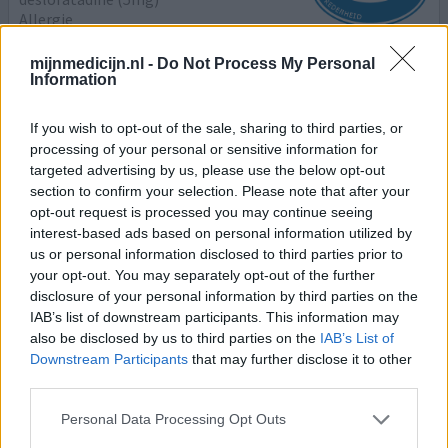
Allergie
Effectiviteit
mijnmedicijn.nl -
Do Not Process My Personal
Information
Hoeveelheid bijwerkingen
Nadat Aerius niet meer vergoed werd moest ik van Aerius
If you wish to opt-out of the sale, sharing to third parties, or
processing of your personal or sensitive information for
naar desloratadine. Dit generieke middel van Aurobindo
targeted advertising by us, please use the below opt-out
werkte totaal niet. Waardeloos maar wel goedkoper. Ik
section to confirm your selection. Please note that after your
moest er een antihoest middel bij gebruiken en een
opt-out request is processed you may continue seeing
neusspray ziehier de kosten besparing ??
interest-based ads based on personal information utilized by
us or personal information disclosed to third parties prior to
0 reacties
geef mening
your opt-out. You may separately opt-out of the further
disclosure of your personal information by third parties on the
IAB’s list of downstream participants. This information may
Aerius
also be disclosed by us to third parties on the
IAB’s List of
Downstream Participants
that may further disclose it to other
25-04-2019 | Vrouw | 53
third parties.
desloratadine (5mg)
Allergische reactie
Personal Data Processing Opt Outs
Effectiviteit