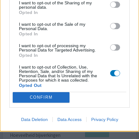
I want to opt-out of the Sharing of my
personal data.
Hoeveelheid bijwerkingen
Opted In
Vanwege een allergische reactie op kaneel, cacao en
I want to opt-out of the Sale of my
banaan nam ik Aerius. Na inname verdwenen de klachten
Personal Data.
Opted In
(jeuk, galbulten) binnen 20 minuten. Zeer tevreden over
Aerius. Helaas werd Aerius vervangen door Desloratadine.
I want to opt-out of processing my
Ook effectief maar minder naar mijn gevoel. Geen
Personal Data for Targeted Advertising.
bijwerkingen bij beide middelen.
Opted In
I want to opt-out of Collection, Use,
0 reacties
geef mening
Retention, Sale, and/or Sharing of my
Personal Data that Is Unrelated with the
Purposes for which it was collected.
Opted Out
Aerius
CONFIRM
11-08-2017 | Vrouw | 52
desloratadine (10ml)
Allergie
Data Deletion
Data Access
Privacy Policy
Effectiviteit
Hoeveelheid bijwerkingen