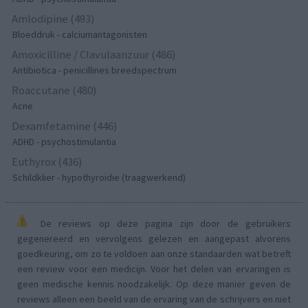
Amlodipine (493)
Bloeddruk - calciumantagonisten
Amoxicilline / Clavulaanzuur (486)
Antibiotica - penicillines breedspectrum
Roaccutane (480)
Acne
Dexamfetamine (446)
ADHD - psychostimulantia
Euthyrox (436)
Schildklier - hypothyroidie (traagwerkend)
De reviews op deze pagina zijn door de gebruikers
gegenereerd en vervolgens gelezen en aangepast alvorens
goedkeuring, om zo te voldoen aan onze standaarden wat betreft
een review voor een medicijn. Voor het delen van ervaringen is
geen medische kennis noodzakelijk. Op deze manier geven de
reviews alleen een beeld van de ervaring van de schrijvers en niet