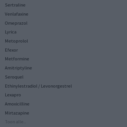
Sertraline
Venlafaxine
Omeprazol
Lyrica
Metoprolol
Efexor
Metformine
Amitriptyline
Seroquel
Ethinylestradiol / Levonorgestrel
Lexapro
Amoxicilline
Mirtazapine
Toon alle...