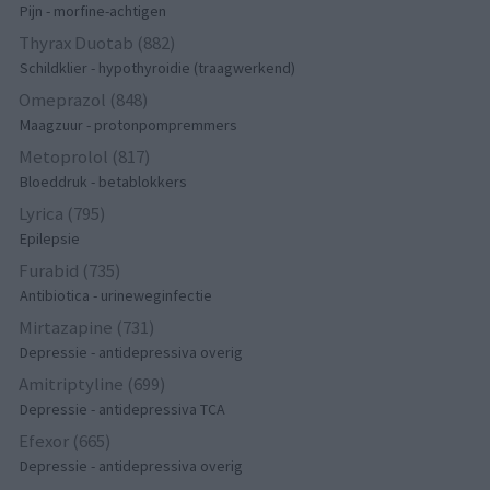
Pijn - morfine-achtigen
Thyrax Duotab (882)
Schildklier - hypothyroidie (traagwerkend)
Omeprazol (848)
Maagzuur - protonpompremmers
Metoprolol (817)
Bloeddruk - betablokkers
Lyrica (795)
Epilepsie
Furabid (735)
Antibiotica - urineweginfectie
Mirtazapine (731)
Depressie - antidepressiva overig
Amitriptyline (699)
Depressie - antidepressiva TCA
Efexor (665)
Depressie - antidepressiva overig