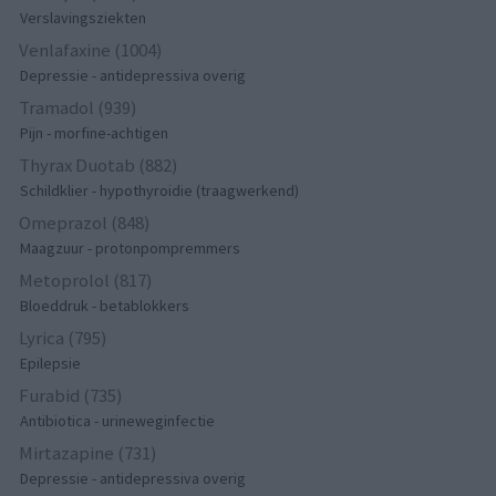
Verslavingsziekten
Venlafaxine (1004)
Depressie - antidepressiva overig
Tramadol (939)
Pijn - morfine-achtigen
Thyrax Duotab (882)
Schildklier - hypothyroidie (traagwerkend)
Omeprazol (848)
Maagzuur - protonpompremmers
Metoprolol (817)
Bloeddruk - betablokkers
Lyrica (795)
Epilepsie
Furabid (735)
Antibiotica - urineweginfectie
Mirtazapine (731)
Depressie - antidepressiva overig