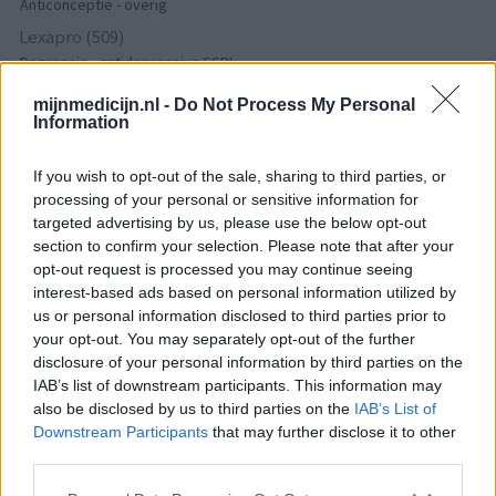
Anticonceptie - overig
Lexapro (509)
Depressie - antidepressiva SSRI
Concerta (503)
mijnmedicijn.nl -
Do Not Process My Personal
ADHD - psychostimulantia
Information
Amlodipine (493)
If you wish to opt-out of the sale, sharing to third parties, or
Bloeddruk - calciumantagonisten
processing of your personal or sensitive information for
Amoxicilline / Clavulaanzuur (486)
targeted advertising by us, please use the below opt-out
Antibiotica - penicillines breedspectrum
section to confirm your selection. Please note that after your
Roaccutane (480)
opt-out request is processed you may continue seeing
Acne
interest-based ads based on personal information utilized by
us or personal information disclosed to third parties prior to
Dexamfetamine (446)
your opt-out. You may separately opt-out of the further
ADHD - psychostimulantia
disclosure of your personal information by third parties on the
Euthyrox (436)
IAB’s list of downstream participants. This information may
Schildklier - hypothyroidie (traagwerkend)
also be disclosed by us to third parties on the
IAB’s List of
Downstream Participants
that may further disclose it to other
third parties.
De reviews op deze pagina zijn door de gebruikers