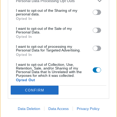
Personal Data Processing Opt Outs
gegenereerd en vervolgens gelezen en aangepast alvorens
goedkeuring, om zo te voldoen aan onze standaarden wat betreft
I want to opt-out of the Sharing of my
een review voor een medicijn. Voor het delen van ervaringen is
personal data.
Opted In
geen medische kennis noodzakelijk. Op deze manier geven de
reviews alleen een beeld van de ervaring van de schrijvers en niet
I want to opt-out of the Sale of my
die van de eigenaar van deze website. Denk er aan dat de
Personal Data.
Opted In
ervaringen kunnen verschillen van persoon tot persoon en dat u
voor medisch advies altijd contact op moet nemen met uw arts of
I want to opt-out of processing my
apotheker.
Personal Data for Targeted Advertising.
Opted In
I want to opt-out of Collection, Use,
Retention, Sale, and/or Sharing of my
Personal Data that Is Unrelated with the
Purposes for which it was collected.
Opted Out
CONFIRM
Data Deletion
Data Access
Privacy Policy