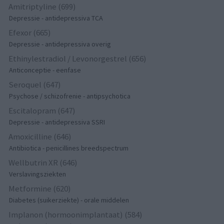
Amitriptyline (699)
Depressie - antidepressiva TCA
Efexor (665)
Depressie - antidepressiva overig
Ethinylestradiol / Levonorgestrel (656)
Anticonceptie - eenfase
Seroquel (647)
Psychose / schizofrenie - antipsychotica
Escitalopram (647)
Depressie - antidepressiva SSRI
Amoxicilline (646)
Antibiotica - penicillines breedspectrum
Wellbutrin XR (646)
Verslavingsziekten
Metformine (620)
Diabetes (suikerziekte) - orale middelen
Implanon (hormoonimplantaat) (584)