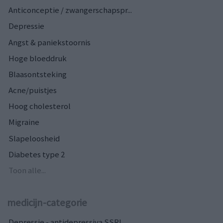
Anticonceptie / zwangerschapspr...
Depressie
Angst & paniekstoornis
Hoge bloeddruk
Blaasontsteking
Acne/puistjes
Hoog cholesterol
Migraine
Slapeloosheid
Diabetes type 2
Toon alle...
medicijn-categorie
Depressie - antidepressiva SSRI