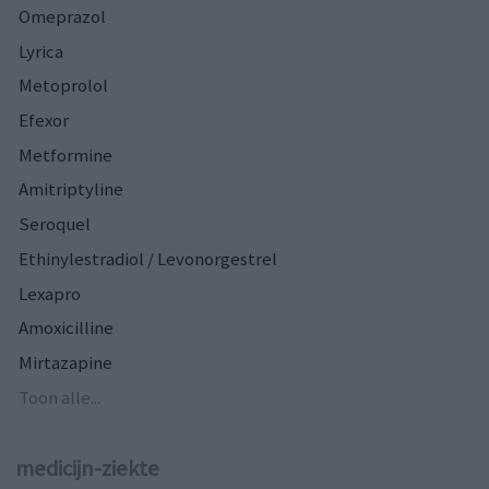
Omeprazol
Lyrica
Metoprolol
Efexor
Metformine
Amitriptyline
Seroquel
Ethinylestradiol / Levonorgestrel
Lexapro
Amoxicilline
Mirtazapine
Toon alle...
medicijn-ziekte