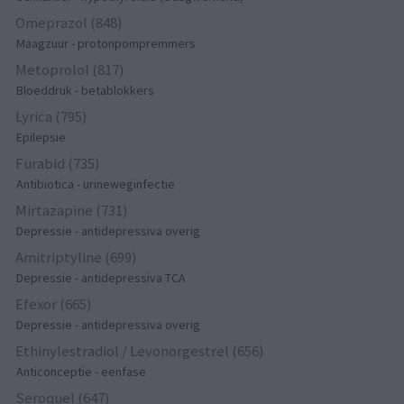
Omeprazol (848)
Maagzuur - protonpompremmers
Metoprolol (817)
Bloeddruk - betablokkers
Lyrica (795)
Epilepsie
Furabid (735)
Antibiotica - urineweginfectie
Mirtazapine (731)
Depressie - antidepressiva overig
Amitriptyline (699)
Depressie - antidepressiva TCA
Efexor (665)
Depressie - antidepressiva overig
Ethinylestradiol / Levonorgestrel (656)
Anticonceptie - eenfase
Seroquel (647)