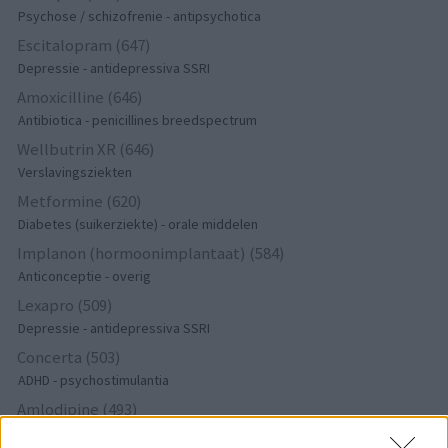
Psychose / schizofrenie - antipsychotica
Escitalopram (647)
Depressie - antidepressiva SSRI
Amoxicilline (646)
Antibiotica - penicillines breedspectrum
Wellbutrin XR (646)
Verslavingsziekten
Metformine (620)
Diabetes (suikerziekte) - orale middelen
Implanon (hormoonimplantaat) (584)
Anticonceptie - overig
Lexapro (509)
Depressie - antidepressiva SSRI
Concerta (503)
ADHD - psychostimulantia
Amlodipine (493)
Bloeddruk - calciumantagonisten