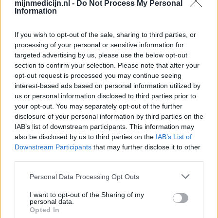
mijnmedicijn.nl -
Do Not Process My Personal
Amoxicilline / Clavulaanzuur (486)
Information
Antibiotica - penicillines breedspectrum
Roaccutane (480)
If you wish to opt-out of the sale, sharing to third parties, or
Acne
processing of your personal or sensitive information for
targeted advertising by us, please use the below opt-out
Dexamfetamine (446)
section to confirm your selection. Please note that after your
ADHD - psychostimulantia
opt-out request is processed you may continue seeing
Euthyrox (436)
interest-based ads based on personal information utilized by
Schildklier - hypothyroidie (traagwerkend)
us or personal information disclosed to third parties prior to
your opt-out. You may separately opt-out of the further
disclosure of your personal information by third parties on the
De reviews op deze pagina zijn door de gebruikers
IAB’s list of downstream participants. This information may
gegenereerd en vervolgens gelezen en aangepast alvorens
also be disclosed by us to third parties on the
IAB’s List of
Downstream Participants
that may further disclose it to other
goedkeuring, om zo te voldoen aan onze standaarden wat betreft
third parties.
een review voor een medicijn. Voor het delen van ervaringen is
geen medische kennis noodzakelijk. Op deze manier geven de
Personal Data Processing Opt Outs
reviews alleen een beeld van de ervaring van de schrijvers en niet
die van de eigenaar van deze website. Denk er aan dat de
I want to opt-out of the Sharing of my
ervaringen kunnen verschillen van persoon tot persoon en dat u
personal data.
Opted In
voor medisch advies altijd contact op moet nemen met uw arts of