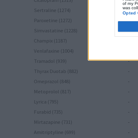
Citalopram (1513)
-
of my P
was col
Sertraline (1274)
-
Opted 
Paroxetine (1272)
-
Simvastatine (1228)
-
Champix (1187)
-
Venlafaxine (1004)
-
Tramadol (939)
-
Thyrax Duotab (882)
-
Omeprazol (848)
-
Metoprolol (817)
-
Lyrica (795)
-
Furabid (735)
-
Mirtazapine (731)
-
Amitriptyline (699)
-