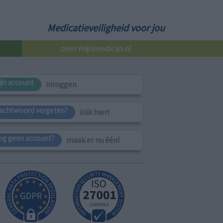
Medicatieveiligheid voor jou
over mijnmedicijn.nl
ijn account
inloggen
achtwoord vergeten?
klik hier!
og geen account?
maak er nu één!