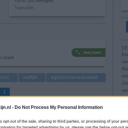
Xanax
(167 meningen)
Toon alle...
LE
lees meer
Erv
ts staat
van
Raa
voo
lacht
leeftijd
algehele tevredenheid
Zie
va
1
jn.nl -
Do Not Process My Personal Information
to opt-out of the sale, sharing to third parties, or processing of your per
formation for targeted advertising by us, please use the below opt-out s