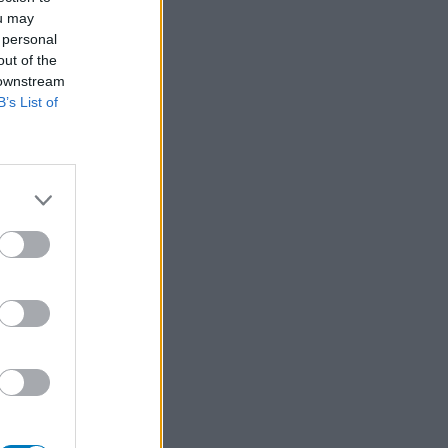
ou may
 personal
out of the
 downstream
B’s List of