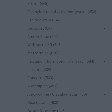
Efexor (665)
-
Ethinylestradiol / Levonorgestrel (656)
-
Escitalopram (647)
-
Seroquel (647)
-
Amoxicilline (646)
-
Wellbutrin XR (646)
-
Metformine (620)
-
Implanon (hormoonimplantaat) (584)
-
Lexapro (509)
-
Concerta (503)
-
Amlodipine (493)
-
Amoxicilline / Clavulaanzuur (486)
-
Roaccutane (480)
-
Dexamfetamine (446)
-