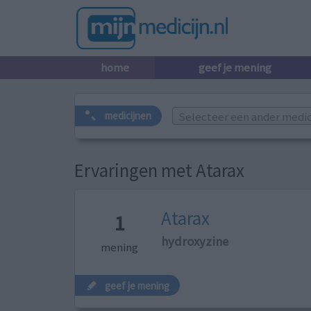
home
geef je mening
Selecteer een ander medicij
medicijnen
Ervaringen met Atarax
Atarax
1
hydroxyzine
mening
geef je mening