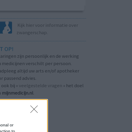
Kijk hier voor informatie over
zwangerschap.
T OP!
aringen zijn persoonlijk en de werking
 medicijnen verschilt per persoon.
dpleeg altijd uw arts en/of apotheker
r passend advies.
 ook bij «
veelgestelde vragen
» het doel
n
mijnmedicijn.nl
.
sonal or
ection to