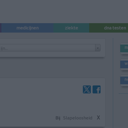
medicijnen
ziekte
dna testen
m
n...
w
n
X
Bij
Slapeloosheid