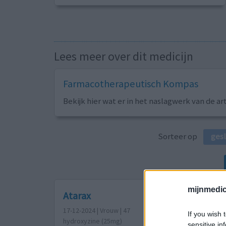
Lees meer over dit medicijn
Farmacotherapeutisch Kompas
Bekijk hier wat er in het naslagwerk van de ar
Sorteer op
ges
mijnmedici
Atarax
17-12-2024 | Vrouw | 47
If you wish 
hydroxyzine (25mg)
sensitive in