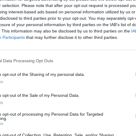
r selection. Please note that after your opt-out request is processed y
eing interest-based ads based on personal information utilized by us or
tje Atarax.
Effectiviteit
disclosed to third parties prior to your opt-out. You may separately opt-
eter. Af en
losure of your personal information by third parties on the IAB’s list of
Hoeveelheid bijwerkingen
. This information may also be disclosed by us to third parties on the
IA
eestal merk
Bijwerkingen
Participants
that may further disclose it to other third parties.
nder Atarax
versuft
Wel geregeld
b geslapen.
l Data Processing Opt Outs
o opt-out of the Sharing of my personal data.
0 reacties
In
o opt-out of the Sale of my Personal Data.
1
In
to opt-out of processing my Personal Data for Targeted
ing.
In
Anticonceptie - overig
o opt-out of Collection, Use, Retention, Sale, and/or Sharing