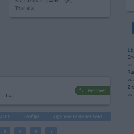
Bromazepam
(100 meningen)
Toon alle...
LE
Erv
van
Raa
voo
Zie
lees meer
va
ts staat
lacht
leeftijd
algehele tevredenheid
4
5
6
7