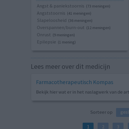
Angst & paniekstoornis
(73 meningen)
Angststoornis
(41 meningen)
Slapeloosheid
(36 meningen)
Overspannen/burn-out
(12 meningen)
Onrust
(9 meningen)
Epilepsie
(1 mening)
Lees meer over dit medicijn
Farmacotherapeutisch Kompas
Bekijk hier wat er in het naslagwerk van de ar
Sorteer op
ges
1
2
3