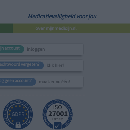
Medicatieveiligheid voor jou
over mijnmedicijn.nl
ijn account
inloggen
achtwoord vergeten?
klik hier!
og geen account?
maak er nu één!