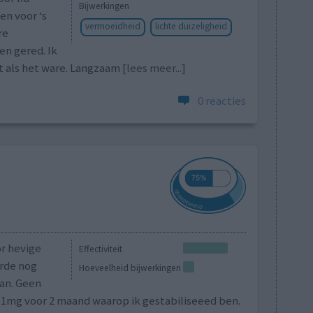
Bijwerkingen
en voor ‘s
vermoeidheid
lichte duizeligheid
re
en gered. Ik
t als het ware. Langzaam
[lees meer...]
0 reacties
or hevige
Effectiviteit
arde nog
Hoeveelheid bijwerkingen
van. Geen
 1mg voor 2 maand waarop ik gestabiliseeed ben.