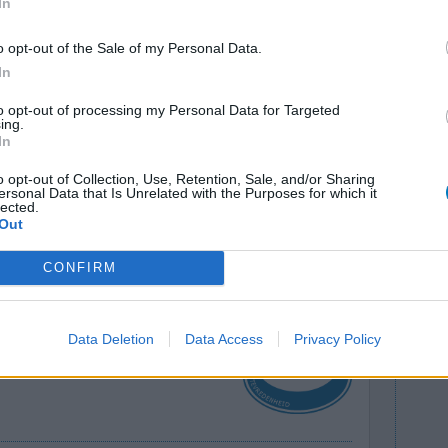
In
o opt-out of the Sale of my Personal Data.
In
lemen alles
Effectiviteit
n wat ik
Hoeveelheid bijwerkingen
to opt-out of processing my Personal Data for Targeted
ing.
ijn tong.
In
 ect. Ik ben er mee gestopt het werd te erg
ts ik krijg het oude merk weer moet er wel voor
o opt-out of Collection, Use, Retention, Sale, and/or Sharing
ersonal Data that Is Unrelated with the Purposes for which it
.]
lected.
Out
0 reacties
CONFIRM
Data Deletion
Data Access
Privacy Policy