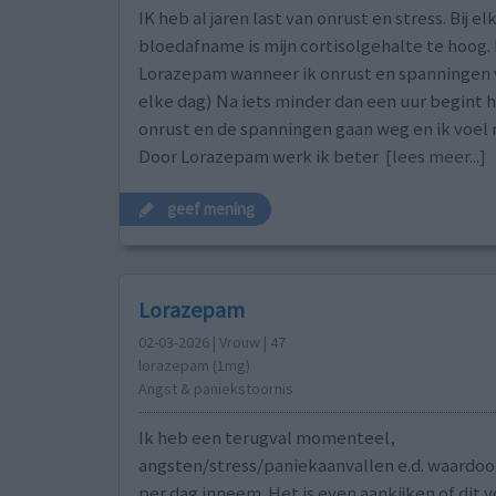
IK heb al jaren last van onrust en stress. Bij el
bloedafname is mijn cortisolgehalte te hoog.
Lorazepam wanneer ik onrust en spanningen vo
elke dag) Na iets minder dan een uur begint 
onrust en de spanningen gaan weg en ik voel 
Door Lorazepam werk ik beter
[lees meer...]
geef mening
Lorazepam
02-03-2026 | Vrouw | 47
lorazepam (1mg)
Angst & paniekstoornis
Ik heb een terugval momenteel,
angsten/stress/paniekaanvallen e.d. waardoo
per dag inneem. Het is even aankijken of dit v