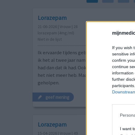
Lorazepam
21-06-2026 | Vrouw | 28
lorazepam (4mg/ml)
mijnmedici
Niet in de lijst
If you wish 
Ik ervaarde tijdens gebruik geen angst meer.
sensitive in
ik het al twee jaar nam merkte ik dat ik sterk
confirm you
continue se
had dan dat ik had. Ook bij het afbouwen. Ben b
information 
het niet meer heb. Maar verder had ik geen bi
further disc
geholpen.
participants
Downstream 
geef mening
Persona
Lorazepam
I want t
15-04-2026 | Vrouw | 49