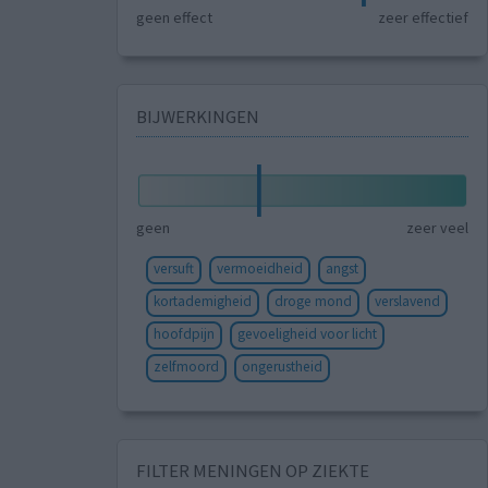
geen effect
zeer effectief
BIJWERKINGEN
geen
zeer veel
versuft
vermoeidheid
angst
kortademigheid
droge mond
verslavend
hoofdpijn
gevoeligheid voor licht
zelfmoord
ongerustheid
FILTER MENINGEN OP ZIEKTE