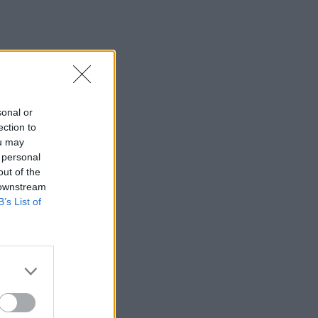
sonal or
ection to
ou may
 personal
out of the
 downstream
B’s List of