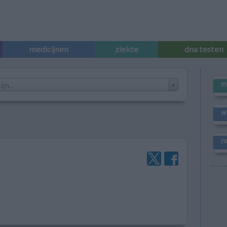
medicijnen
ziekte
dna testen
m
n...
w
n