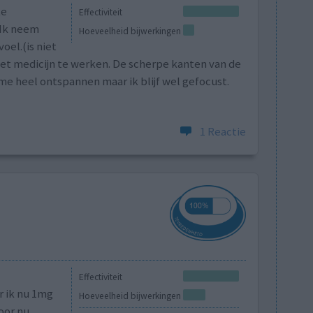
ke
Effectiviteit
 Ik neem
Hoeveelheid bijwerkingen
el.(is niet
het medicijn te werken. De scherpe kanten van de
me heel ontspannen maar ik blijf wel gefocust.
1 Reactie
Effectiviteit
r ik nu 1mg
Hoeveelheid bijwerkingen
oor nu