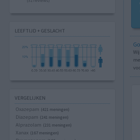
(52 reviews)
LEEFTIJD + GESLACHT
Go
Wi
med
vo
VERGELIJKEN
Oxazepam
(421 meningen)
Diazepam
(241 meningen)
Alprazolam
(231 meningen)
Xanax
(167 meningen)