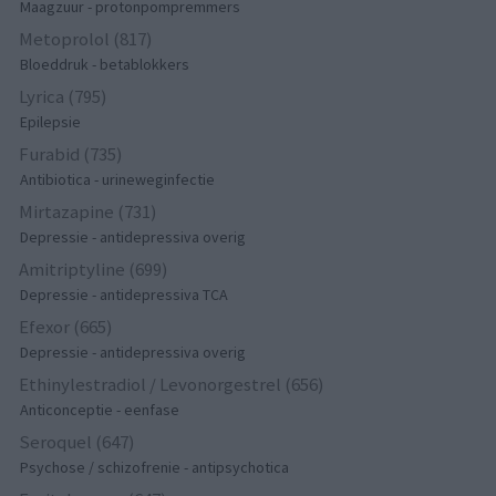
Maagzuur - protonpompremmers
Metoprolol (817)
Bloeddruk - betablokkers
Lyrica (795)
Epilepsie
Furabid (735)
Antibiotica - urineweginfectie
Mirtazapine (731)
Depressie - antidepressiva overig
Amitriptyline (699)
Depressie - antidepressiva TCA
Efexor (665)
Depressie - antidepressiva overig
Ethinylestradiol / Levonorgestrel (656)
Anticonceptie - eenfase
Seroquel (647)
Psychose / schizofrenie - antipsychotica