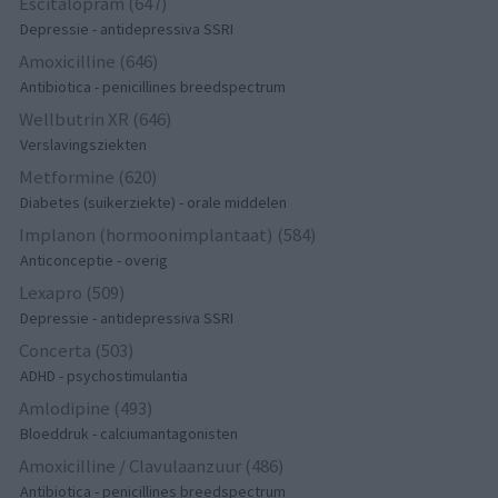
Escitalopram (647)
Depressie - antidepressiva SSRI
Amoxicilline (646)
Antibiotica - penicillines breedspectrum
Wellbutrin XR (646)
Verslavingsziekten
Metformine (620)
Diabetes (suikerziekte) - orale middelen
Implanon (hormoonimplantaat) (584)
Anticonceptie - overig
Lexapro (509)
Depressie - antidepressiva SSRI
Concerta (503)
ADHD - psychostimulantia
Amlodipine (493)
Bloeddruk - calciumantagonisten
Amoxicilline / Clavulaanzuur (486)
Antibiotica - penicillines breedspectrum