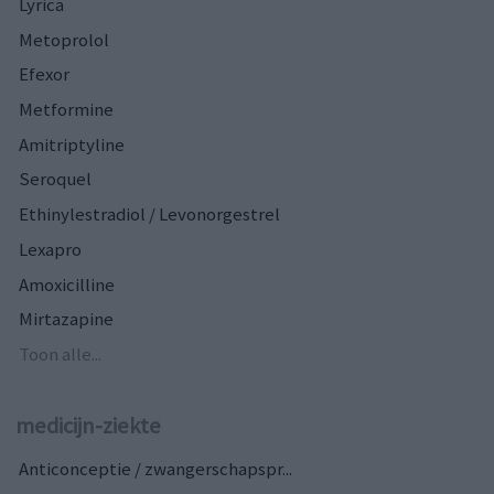
Lyrica
Metoprolol
Efexor
Metformine
Amitriptyline
Seroquel
Ethinylestradiol / Levonorgestrel
Lexapro
Amoxicilline
Mirtazapine
Toon alle...
medicijn-ziekte
Anticonceptie / zwangerschapspr...