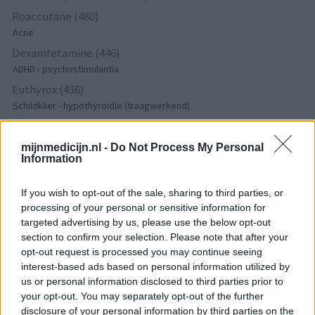
Roaccutane (480)
Acne
Dexamfetamine (446)
ADHD - psychostimulantia
Euthyrox (436)
Schildklier - hypothyroidie (traagwerkend)
mijnmedicijn.nl -
Do Not Process My Personal
De reviews op deze pagina zijn door de gebruikers
Information
gegenereerd en vervolgens gelezen en aangepast alvorens
goedkeuring, om zo te voldoen aan onze standaarden wat betreft
If you wish to opt-out of the sale, sharing to third parties, or
een review voor een medicijn. Voor het delen van ervaringen is
processing of your personal or sensitive information for
geen medische kennis noodzakelijk. Op deze manier geven de
targeted advertising by us, please use the below opt-out
reviews alleen een beeld van de ervaring van de schrijvers en niet
section to confirm your selection. Please note that after your
die van de eigenaar van deze website. Denk er aan dat de
opt-out request is processed you may continue seeing
ervaringen kunnen verschillen van persoon tot persoon en dat u
interest-based ads based on personal information utilized by
voor medisch advies altijd contact op moet nemen met uw arts of
us or personal information disclosed to third parties prior to
apotheker.
your opt-out. You may separately opt-out of the further
disclosure of your personal information by third parties on the