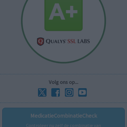
Volg ons op...
MedicatieCombinatieCheck
Controleer nu zelf de combinatie van