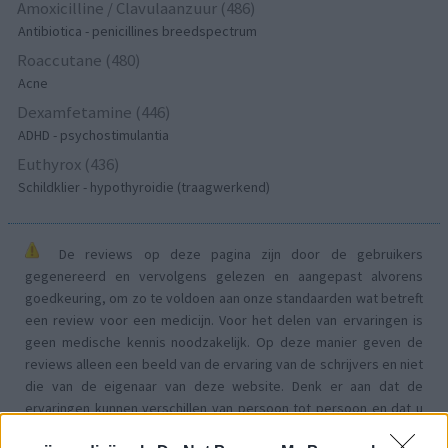
Amoxicilline / Clavulaanzuur (486)
Antibiotica - penicillines breedspectrum
Roaccutane (480)
Acne
Dexamfetamine (446)
ADHD - psychostimulantia
Euthyrox (436)
Schildklier - hypothyroidie (traagwerkend)
De reviews op deze pagina zijn door de gebruikers
gegenereerd en vervolgens gelezen en aangepast alvorens
goedkeuring, om zo te voldoen aan onze standaarden wat betreft
een review voor een medicijn. Voor het delen van ervaringen is
geen medische kennis noodzakelijk. Op deze manier geven de
reviews alleen een beeld van de ervaring van de schrijvers en niet
die van de eigenaar van deze website. Denk er aan dat de
ervaringen kunnen verschillen van persoon tot persoon en dat u
voor medisch advies altijd contact op moet nemen met uw arts of