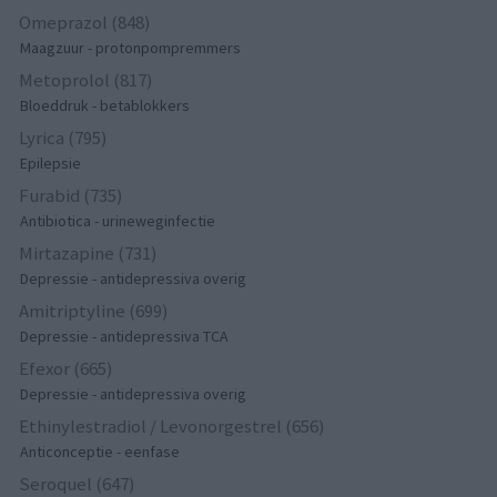
Omeprazol (848)
Maagzuur - protonpompremmers
Metoprolol (817)
Bloeddruk - betablokkers
Lyrica (795)
Epilepsie
Furabid (735)
Antibiotica - urineweginfectie
Mirtazapine (731)
Depressie - antidepressiva overig
Amitriptyline (699)
Depressie - antidepressiva TCA
Efexor (665)
Depressie - antidepressiva overig
Ethinylestradiol / Levonorgestrel (656)
Anticonceptie - eenfase
Seroquel (647)