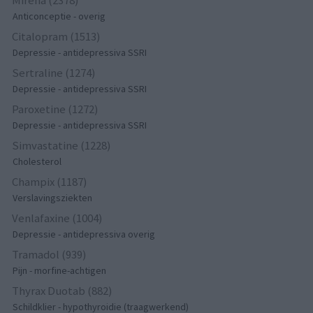
Mirena (2378)
Anticonceptie - overig
Citalopram (1513)
Depressie - antidepressiva SSRI
Sertraline (1274)
Depressie - antidepressiva SSRI
Paroxetine (1272)
Depressie - antidepressiva SSRI
Simvastatine (1228)
Cholesterol
Champix (1187)
Verslavingsziekten
Venlafaxine (1004)
Depressie - antidepressiva overig
Tramadol (939)
Pijn - morfine-achtigen
Thyrax Duotab (882)
Schildklier - hypothyroidie (traagwerkend)