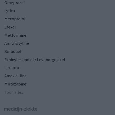
Omeprazol
Lyrica
Metoprolol
Efexor
Metformine
Amitriptyline
Seroquel
Ethinylestradiol / Levonorgestrel
Lexapro
Amoxicilline
Mirtazapine
Toon alle...
medicijn-ziekte