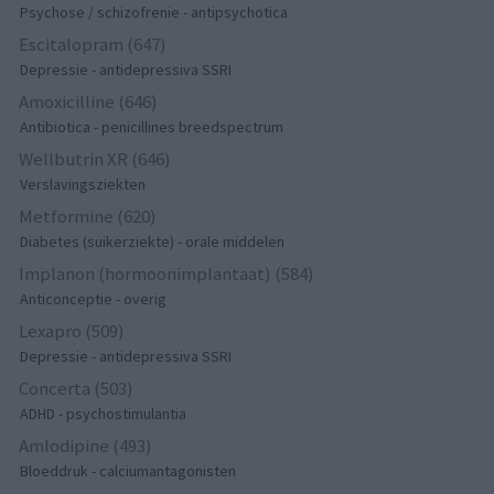
Psychose / schizofrenie - antipsychotica
Escitalopram (647)
Depressie - antidepressiva SSRI
Amoxicilline (646)
Antibiotica - penicillines breedspectrum
Wellbutrin XR (646)
Verslavingsziekten
Metformine (620)
Diabetes (suikerziekte) - orale middelen
Implanon (hormoonimplantaat) (584)
Anticonceptie - overig
Lexapro (509)
Depressie - antidepressiva SSRI
Concerta (503)
ADHD - psychostimulantia
Amlodipine (493)
Bloeddruk - calciumantagonisten