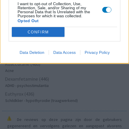
Lexapro (509)
I want to opt-out of Collection, Use,
Retention, Sale, and/or Sharing of my
Depressie - antidepressiva SSRI
Personal Data that Is Unrelated with the
Purposes for which it was collected.
Concerta (503)
Opted Out
ADHD - psychostimulantia
CONFIRM
Amlodipine (493)
Bloeddruk - calciumantagonisten
Amoxicilline / Clavulaanzuur (486)
Data Deletion
Data Access
Privacy Policy
Antibiotica - penicillines breedspectrum
Roaccutane (480)
Acne
Dexamfetamine (446)
ADHD - psychostimulantia
Euthyrox (436)
Schildklier - hypothyroidie (traagwerkend)
De reviews op deze pagina zijn door de gebruikers
gegenereerd en vervolgens gelezen en aangepast alvorens