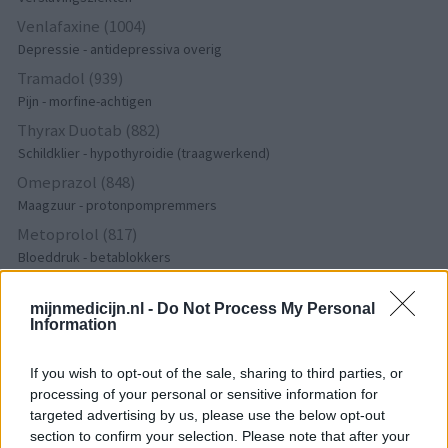
Venlafaxine (1004)
Depressie - antidepressiva overig
Tramadol (939)
Pijn - morfine-achtigen
Thyrax Duotab (882)
Schildklier - hypothyroidie (traagwerkend)
Omeprazol (848)
Maagzuur - protonpompremmers
Metoprolol (817)
Bloeddruk - betablokkers
Lyrica (795)
Epilepsie
mijnmedicijn.nl -
Do Not Process My Personal
Information
Furabid (735)
Antibiotica - urineweginfectie
If you wish to opt-out of the sale, sharing to third parties, or
Mirtazapine (731)
processing of your personal or sensitive information for
Depressie - antidepressiva overig
targeted advertising by us, please use the below opt-out
section to confirm your selection. Please note that after your
Amitriptyline (699)