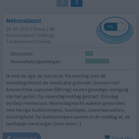
1
2
Metronidazol
28-10-2015 | Vrouw | 46
metronidazol (500mg)
Tandvleesontsteking
Effectiviteit
Hoeveelheid bijwerkingen
Ik heb de zgn. aa-bacterie. Na overleg met de
mondhygiëniste de medicatie gebruikt (samen met
Amoxicilline capsules 500 mg) na een grondige reiniging
van het gebit. Op maandagmiddag gestart. Dinsdag
verliep vlekkeloos. Woensdagnacht wakker geworden
met hevige buikkrampen, hoofdpijn, zweetaanvallen,
duizeligheid. De buikkrampen namen in de middag af, de
hoofdpijn werd erger
[lees meer...]
0 reacties
geef mening