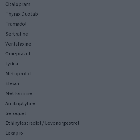
Citalopram
Thyrax Duotab
Tramadol
Sertraline
Venlafaxine
Omeprazol
Lyrica
Metoprolol
Efexor
Metformine
Amitriptyline
Seroquel
Ethinylestradiol / Levonorgestrel
Lexapro