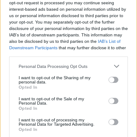
opt-out request is processed you may continue seeing
Depressie - antidepressiva TCA
interest-based ads based on personal information utilized by
Efexor (665)
us or personal information disclosed to third parties prior to
Depressie - antidepressiva overig
your opt-out. You may separately opt-out of the further
disclosure of your personal information by third parties on the
Ethinylestradiol / Levonorgestrel (656)
IAB’s list of downstream participants. This information may
Anticonceptie - eenfase
also be disclosed by us to third parties on the
IAB’s List of
Seroquel (647)
Downstream Participants
that may further disclose it to other
Psychose / schizofrenie - antipsychotica
third parties.
Escitalopram (647)
Personal Data Processing Opt Outs
Depressie - antidepressiva SSRI
Amoxicilline (646)
I want to opt-out of the Sharing of my
personal data.
Antibiotica - penicillines breedspectrum
Opted In
Wellbutrin XR (646)
I want to opt-out of the Sale of my
Verslavingsziekten
Personal Data.
Opted In
Metformine (620)
Diabetes (suikerziekte) - orale middelen
I want to opt-out of processing my
Personal Data for Targeted Advertising.
Implanon (hormoonimplantaat) (584)
Opted In
Anticonceptie - overig