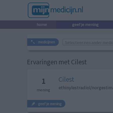
home
geef je mening
Selecteer een ander medicij
medicijnen
Ervaringen met Cilest
Cilest
1
ethinylestradiol/norgestim
mening
geef je mening