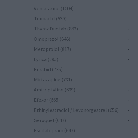
Venlafaxine (1004)
-
Tramadol (939)
-
Thyrax Duotab (882)
-
Omeprazol (848)
-
Metoprolol (817)
-
Lyrica (795)
-
Furabid (735)
-
Mirtazapine (731)
-
Amitriptyline (699)
-
Efexor (665)
-
Ethinylestradiol / Levonorgestrel (656)
-
Seroquel (647)
-
Escitalopram (647)
-