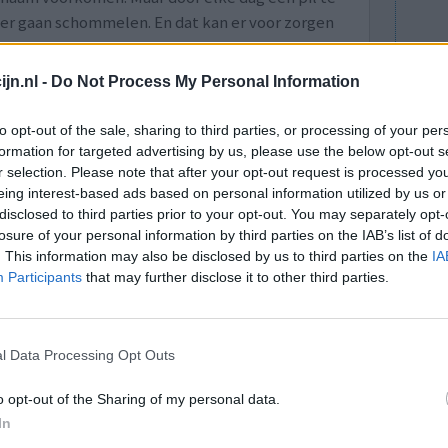
er gaan schommelen. En dat kan er voor zorgen
 dan wanneer het schommelt".
jn.nl -
Do Not Process My Personal Information
20)
Naar radiofragment in Stax&Toine
to opt-out of the sale, sharing to third parties, or processing of your per
formation for targeted advertising by us, please use the below opt-out s
lacht
leeftijd
algehele tevredenheid
r selection. Please note that after your opt-out request is processed y
eing interest-based ads based on personal information utilized by us or
1
disclosed to third parties prior to your opt-out. You may separately opt-
losure of your personal information by third parties on the IAB’s list of
. This information may also be disclosed by us to third parties on the
IA
Participants
that may further disclose it to other third parties.
l Data Processing Opt Outs
 bestrijden.
Effectiviteit
o opt-out of the Sharing of my personal data.
ve. Altijd
Hoeveelheid bijwerkingen
In
n. Ook