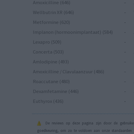
Amoxicilline (646)
-
Wellbutrin XR (646)
-
Metformine (620)
-
Implanon (hormoonimplantaat) (584)
-
Lexapro (509)
-
Concerta (503)
-
Amlodipine (493)
-
Amoxicilline / Clavulaanzuur (486)
-
Roaccutane (480)
-
Dexamfetamine (446)
-
Euthyrox (436)
-
De reviews op deze pagina zijn door de gebruiker
goedkeuring, om zo te voldoen aan onze standaarden wa