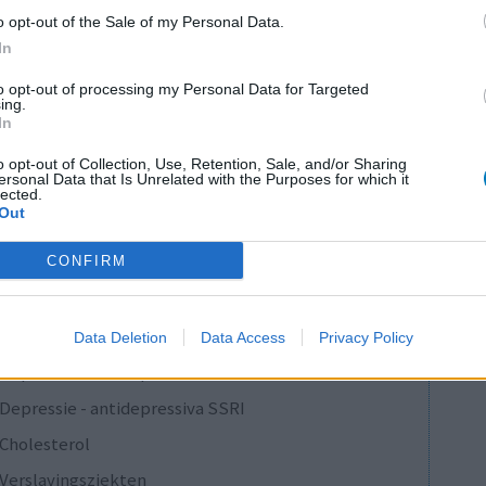
aan Ethinylestradiol gelinkt en geen arts die zei
o opt-out of the Sale of my Personal Data.
iagnoses. Tot de dag dat ik stopte omdat ik een
In
to opt-out of processing my Personal Data for Targeted
ing.
0 reacties
In
o opt-out of Collection, Use, Retention, Sale, and/or Sharing
ersonal Data that Is Unrelated with the Purposes for which it
lected.
1
Out
CONFIRM
Anticonceptie - overig
Depressie - antidepressiva SSRI
Data Deletion
Data Access
Privacy Policy
Depressie - antidepressiva SSRI
Depressie - antidepressiva SSRI
Cholesterol
Verslavingsziekten