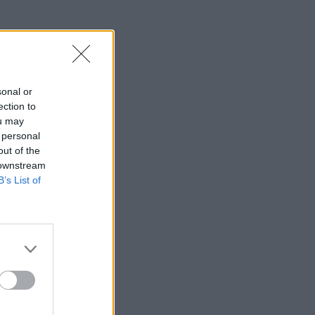
sonal or
ection to
ou may
 personal
out of the
 downstream
B’s List of