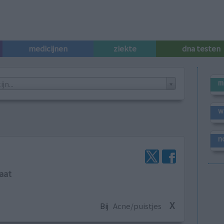
medicijnen
ziekte
dna testen
m
n...
w
n
aat
X
Bij
Acne/puistjes