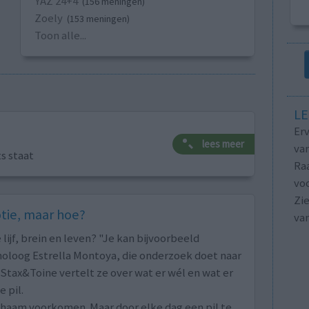
YAZ 24+4
(156 meningen)
Zoely
(153 meningen)
Toon alle...
LE
Erv
lees meer
van
ts staat
Raa
voo
Zie
otie, maar hoe?
va
 lijf, brein en leven? "Je kan bijvoorbeeld
holoog Estrella Montoya, die onderzoek doet naar
Stax&Toine vertelt ze over wat er wél en wat er
 pil.
ichaam voorkomen. Maar door elke dag een pil te