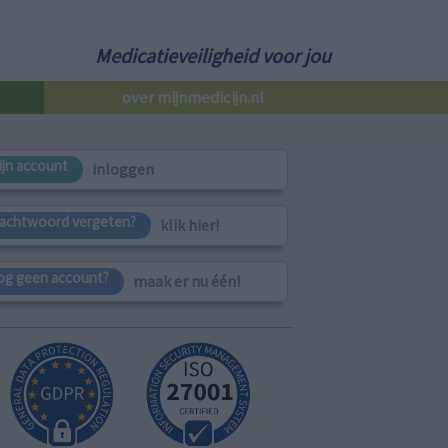
Medicatieveiligheid voor jou
over mijnmedicijn.nl
ijn account
inloggen
achtwoord vergeten?
klik hier!
og geen account?
maak er nu één!