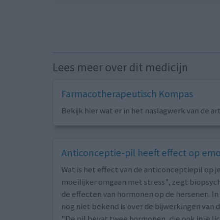
Lees meer over dit medicijn
Farmacotherapeutisch Kompas
Bekijk hier wat er in het naslagwerk van de ar
Anticonceptie-pil heeft effect op em
Wat is het effect van de anticonceptiepil op je
moeilijker omgaan met stress", zegt biopsyc
de effecten van hormonen op de hersenen. In 
nog niet bekend is over de bijwerkingen van de
"De pil bevat twee hormonen, die ook in je l