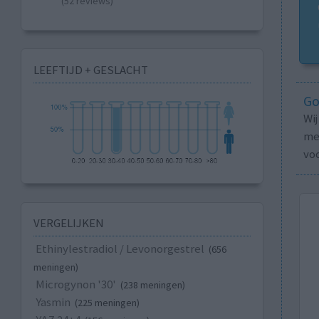
(52 reviews)
LEEFTIJD + GESLACHT
Go
Wi
med
vo
VERGELIJKEN
Ethinylestradiol / Levonorgestrel
(656
meningen)
Microgynon '30'
(238 meningen)
Yasmin
(225 meningen)