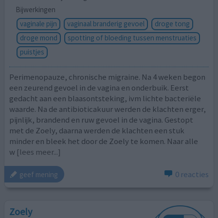
Bijwerkingen
vaginale pijn
vaginaal branderig gevoel
droge tong
droge mond
spotting of bloeding tussen menstruaties
puistjes
Perimenopauze, chronische migraine. Na 4 weken begon
een zeurend gevoel in de vagina en onderbuik. Eerst
gedacht aan een blaasontsteking, ivm lichte bacteriële
waarde. Na de antibioticakuur werden de klachten erger,
pijnlijk, brandend en ruw gevoel in de vagina. Gestopt
met de Zoely, daarna werden de klachten een stuk
minder en bleek het door de Zoely te komen. Naar alle
w
[lees meer...]
0 reacties
geef mening
Zoely