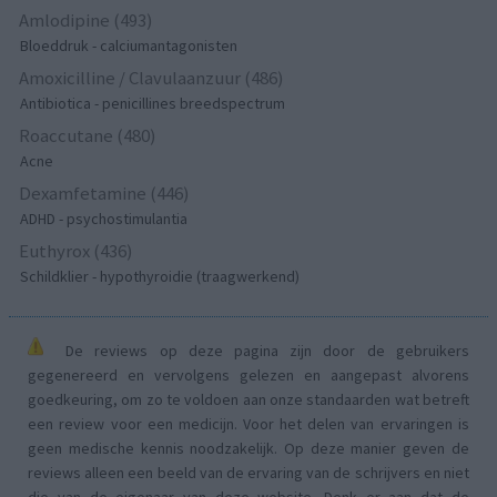
Amlodipine (493)
Bloeddruk - calciumantagonisten
Amoxicilline / Clavulaanzuur (486)
Antibiotica - penicillines breedspectrum
Roaccutane (480)
Acne
Dexamfetamine (446)
ADHD - psychostimulantia
Euthyrox (436)
Schildklier - hypothyroidie (traagwerkend)
De reviews op deze pagina zijn door de gebruikers
gegenereerd en vervolgens gelezen en aangepast alvorens
goedkeuring, om zo te voldoen aan onze standaarden wat betreft
een review voor een medicijn. Voor het delen van ervaringen is
geen medische kennis noodzakelijk. Op deze manier geven de
reviews alleen een beeld van de ervaring van de schrijvers en niet