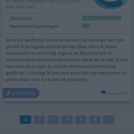
estradiol / nomegestrol (1,5/2,5mg)
Niet in de lijst
Effectiviteit
Hoeveelheid bijwerkingen
Deze pil heeft mijn leven verbeterd. Ik had erge last van
pmdd. Ik kon geen andere pil aan. Daar werd ik zwaar
depressief van en kreeg erge acne. Bij zoely heb ik
helemaal geen bijwerkingen gehad vanaf de 1e dag. Ik slik
hem ook door want ik voel de hornoonschommeling
gelijk bij 1 stopdag. Ik ben ook geen fan van medicijnen of
pillen maar voor nu is het de oplossing.
0 reacties
geef mening
1
2
3
4
5
6
7