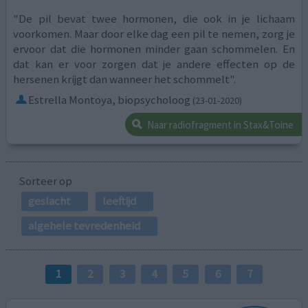
"De pil bevat twee hormonen, die ook in je lichaam
voorkomen. Maar door elke dag een pil te nemen, zorg je
ervoor dat die hormonen minder gaan schommelen. En
dat kan er voor zorgen dat je andere effecten op de
hersenen krijgt dan wanneer het schommelt".
Estrella Montoya, biopsycholoog
(23-01-2020)
Naar radiofragment in Stax&Toine
Sorteer op
geslacht
leeftijd
algehele tevredenheid
1
2
3
4
5
6
7