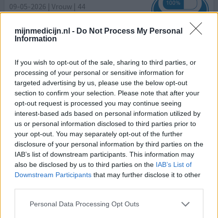
09-05-2026 | Vrouw | 44
estradiol / nomegestrol (1,5/2,5mg)
Overgang
mijnmedicijn.nl -
Do Not Process My Personal
Information
Effectiviteit
Hoeveelheid bijwerkingen
If you wish to opt-out of the sale, sharing to third parties, or
processing of your personal or sensitive information for
Vanwege heftige menstruatieklachten in de
targeted advertising by us, please use the below opt-out
perimenopauze gestart met Zoely. Eerste 2-3 maanden
section to confirm your selection. Please note that after your
wel last gehad van buikpijn, hoofdpijn en spotting, maar
opt-out request is processed you may continue seeing
dit werd gaandeweg minder en mijn menstruatieklachten
interest-based ads based on personal information utilized by
zijn weg. Inmiddels een minimale menstruatie. Tevens is
us or personal information disclosed to third parties prior to
mijn nachtrust verbeterd, mijn huid zuiverder en blijf ik
your opt-out. You may separately opt-out of the further
weer makkelijker op gewicht. Ik ben zeer tevreden.
disclosure of your personal information by third parties on the
IAB’s list of downstream participants. This information may
also be disclosed by us to third parties on the
IAB’s List of
0 reacties
geef mening
Downstream Participants
that may further disclose it to other
third parties.
Zoely
Personal Data Processing Opt Outs
30-04-2026 | Vrouw | 40