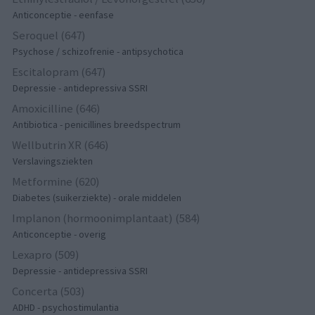
Anticonceptie - eenfase
Seroquel (647)
Psychose / schizofrenie - antipsychotica
Escitalopram (647)
Depressie - antidepressiva SSRI
Amoxicilline (646)
Antibiotica - penicillines breedspectrum
Wellbutrin XR (646)
Verslavingsziekten
Metformine (620)
Diabetes (suikerziekte) - orale middelen
Implanon (hormoonimplantaat) (584)
Anticonceptie - overig
Lexapro (509)
Depressie - antidepressiva SSRI
Concerta (503)
ADHD - psychostimulantia