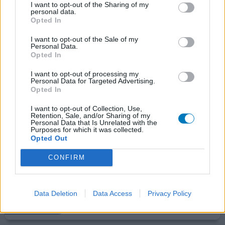
I want to opt-out of the Sharing of my
estradiol / nomegestrol (1,5/2,5mg)
personal data.
Niet in de lijst
Opted In
Effectiviteit
I want to opt-out of the Sale of my
Personal Data.
Hoeveelheid bijwerkingen
Opted In
Bijwerkingen
I want to opt-out of processing my
hoofdpijn
duizeligheid
Personal Data for Targeted Advertising.
Opted In
Na ruim 2 jaar een combinatiepil te hebben gebruikt
I want to opt-out of Collection, Use,
(soort van stederil/microginon 30) die werkte niet meer.
Retention, Sale, and/or Sharing of my
Personal Data that Is Unrelated with the
ben ik op advies de provera gestart. Deze moest ik
Purposes for which it was collected.
doorslikken zonder stop. 1,5 maand iedere dag zware
Opted Out
hoofdpijn en spierpijn. Daarom overgestapt op de Zoely.
CONFIRM
Ook doorslikken en de placebo niet gebruiken en
meteen doorgaan dus met een nieuwe strip. Ik werd
binnen 1
[lees meer...]
Data Deletion
Data Access
Privacy Policy
0 reacties
geef mening