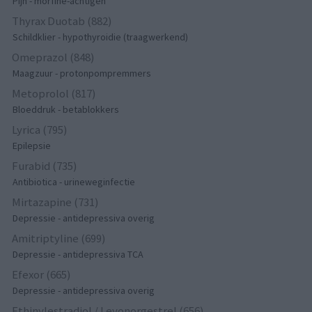
Pijn - morfine-achtigen
Thyrax Duotab (882)
Schildklier - hypothyroidie (traagwerkend)
Omeprazol (848)
Maagzuur - protonpompremmers
Metoprolol (817)
Bloeddruk - betablokkers
Lyrica (795)
Epilepsie
Furabid (735)
Antibiotica - urineweginfectie
Mirtazapine (731)
Depressie - antidepressiva overig
Amitriptyline (699)
Depressie - antidepressiva TCA
Efexor (665)
Depressie - antidepressiva overig
Ethinylestradiol / Levonorgestrel (656)