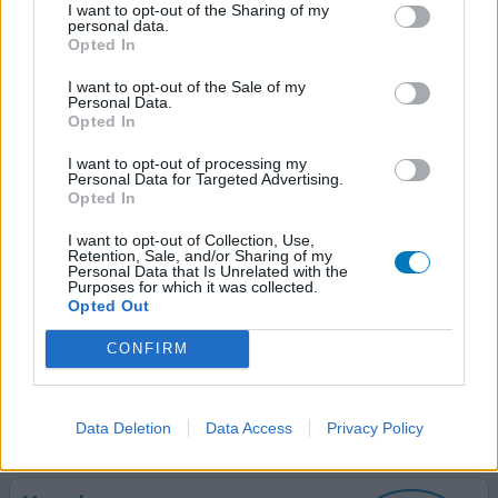
I want to opt-out of the Sharing of my
Marvelon
personal data.
Opted In
17-01-2015 | Vrouw | 45
ethinylestradiol/desogestrel (30/150ug)
I want to opt-out of the Sale of my
Niet in de lijst
Personal Data.
Opted In
Effectiviteit
I want to opt-out of processing my
Hoeveelheid bijwerkingen
Personal Data for Targeted Advertising.
Opted In
Ik slik Marvelon al vanaf mijn 23e en ben nu 45. Ik had
I want to opt-out of Collection, Use,
altijd zeer zware menstruaties en dat gaf zulke dalingen
Retention, Sale, and/or Sharing of my
in mijn weerstand (heb een auto/immuunziekte) dat ik de
Personal Data that Is Unrelated with the
Purposes for which it was collected.
laatste jaren op huisartsenadvies de pil bijna constant
Opted Out
doorslik, met 3 x per jaar een stopweek. Nu had ik last van
mijn darmen, zere borsten, stemmingswisselingen, vaak
CONFIRM
plassen, heel moe, ik werd steeds
[lees meer...]
1 Reactie
geef mening
Data Deletion
Data Access
Privacy Policy