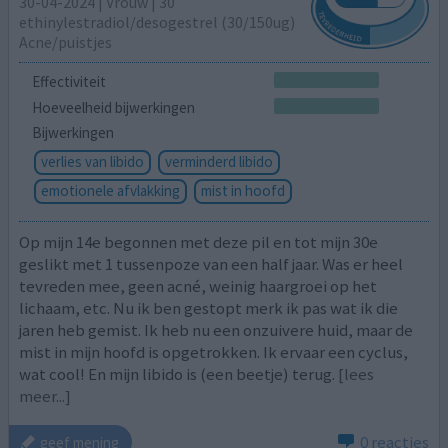
30-04-2024 | Vrouw | 30
ethinylestradiol/desogestrel (30/150ug)
Acne/puistjes
Effectiviteit
Hoeveelheid bijwerkingen
Bijwerkingen
verlies van libido
verminderd libido
emotionele afvlakking
mist in hoofd
Op mijn 14e begonnen met deze pil en tot mijn 30e
geslikt met 1 tussenpoze van een half jaar. Was er heel
tevreden mee, geen acné, weinig haargroei op het
lichaam, etc. Nu ik ben gestopt merk ik pas wat ik die
jaren heb gemist. Ik heb nu een onzuivere huid, maar de
mist in mijn hoofd is opgetrokken. Ik ervaar een cyclus,
wat cool! En mijn libido is (een beetje) terug.
[lees
meer...]
0 reacties
geef mening