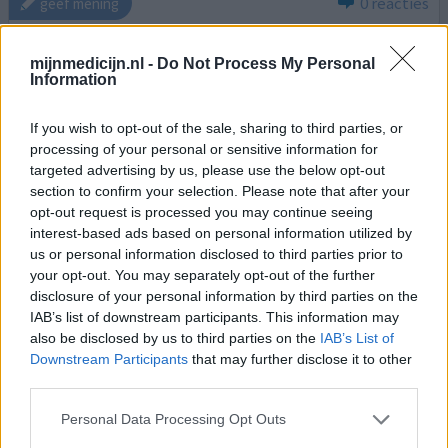
0 reacties
geef mening
mijnmedicijn.nl -
Do Not Process My Personal
Marvelon
Information
09-04-2015 | Vrouw | 18
ethinylestradiol/desogestrel (20/150ug)
If you wish to opt-out of the sale, sharing to third parties, or
Anticonceptie / zwangerschapspreventie
processing of your personal or sensitive information for
targeted advertising by us, please use the below opt-out
Effectiviteit
section to confirm your selection. Please note that after your
Hoeveelheid bijwerkingen
opt-out request is processed you may continue seeing
interest-based ads based on personal information utilized by
us or personal information disclosed to third parties prior to
Ik slik de Marvelon voor zwangerschapspreventie. Al met
your opt-out. You may separately opt-out of the further
al vind ik het een erg fijne pil. Zo merk ik dat mijn huid
disclosure of your personal information by third parties on the
erop vooruit is gegaan sinds ik Marvelon gebruik. Wel
IAB’s list of downstream participants. This information may
ervaar ik een verminderd libido sinds ik deze pil slik; dit
also be disclosed by us to third parties on the
IAB’s List of
vind ik een erg vervelende bijwerking.
Downstream Participants
that may further disclose it to other
third parties.
0 reacties
geef mening
Personal Data Processing Opt Outs