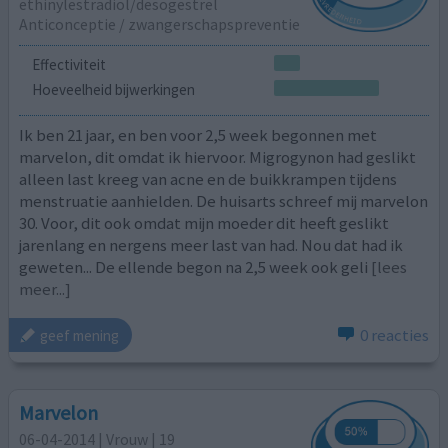
ethinylestradiol/desogestrel
Anticonceptie / zwangerschapspreventie
Effectiviteit
Hoeveelheid bijwerkingen
Ik ben 21 jaar, en ben voor 2,5 week begonnen met
marvelon, dit omdat ik hiervoor. Migrogynon had geslikt
alleen last kreeg van acne en de buikkrampen tijdens
menstruatie aanhielden. De huisarts schreef mij marvelon
30. Voor, dit ook omdat mijn moeder dit heeft geslikt
jarenlang en nergens meer last van had. Nou dat had ik
geweten... De ellende begon na 2,5 week ook geli
[lees
meer...]
0 reacties
geef mening
Marvelon
06-04-2014 | Vrouw | 19