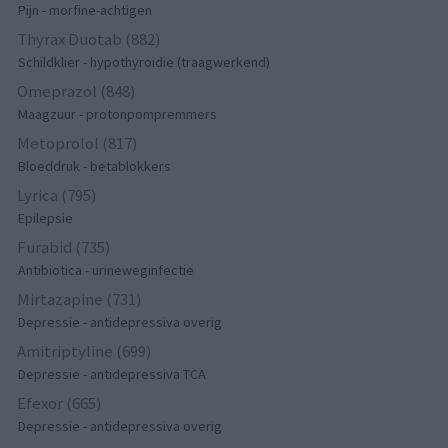
Pijn - morfine-achtigen
Thyrax Duotab (882)
Schildklier - hypothyroidie (traagwerkend)
Omeprazol (848)
Maagzuur - protonpompremmers
Metoprolol (817)
Bloeddruk - betablokkers
Lyrica (795)
Epilepsie
Furabid (735)
Antibiotica - urineweginfectie
Mirtazapine (731)
Depressie - antidepressiva overig
Amitriptyline (699)
Depressie - antidepressiva TCA
Efexor (665)
Depressie - antidepressiva overig