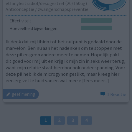
ethinylestradiol/desogestrel (20/150ug)
Anticonceptie / zwangerschapspreventie
Effectiviteit
Hoeveelheid bijwerkingen
Ik denk dat mij libido tot het nulpunt is gedaald door de
marvelon. Ben nu aan het nadenken om te stoppen met
deze pil en geen andere meer te nemen. Hopelijk pakt
dit goed voor mij uit en krijg ik mijn zin in seks weer terug,
want mijn relatie staat hierdoor ook onder spanning. Voor
deze pil heb ik de microgynon geslikt, maar kreeg hier
een erg vette huid van en wat mee e
[lees meer...]
1 Reactie
geef mening
1
2
3
4