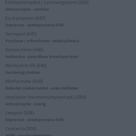
Ethinylestradiol / Levonorgestrel (656)
Anticonceptie - eenfase
Escitalopram (647)
Depressie - antidepressiva SSRI
Seroquel (647)
Psychose / schizofrenie - antipsychotica
Amoxicilline (646)
Antibiotica - penicillines breedspectrum
Wellbutrin XR (646)
Verslavingsziekten
Metformine (620)
Diabetes (suikerziekte) - orale middelen
Implanon (hormoonimplantaat) (584)
Anticonceptie - overig
Lexapro (509)
Depressie - antidepressiva SSRI
Concerta (503)
ADHD - psychostimulantia