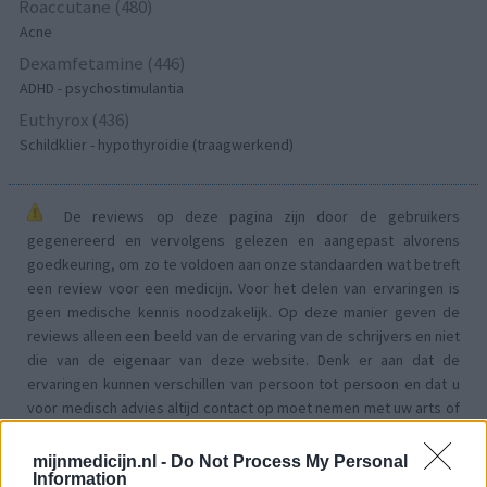
Roaccutane (480)
Acne
Dexamfetamine (446)
ADHD - psychostimulantia
Euthyrox (436)
Schildklier - hypothyroidie (traagwerkend)
De reviews op deze pagina zijn door de gebruikers
gegenereerd en vervolgens gelezen en aangepast alvorens
goedkeuring, om zo te voldoen aan onze standaarden wat betreft
een review voor een medicijn. Voor het delen van ervaringen is
geen medische kennis noodzakelijk. Op deze manier geven de
reviews alleen een beeld van de ervaring van de schrijvers en niet
die van de eigenaar van deze website. Denk er aan dat de
ervaringen kunnen verschillen van persoon tot persoon en dat u
voor medisch advies altijd contact op moet nemen met uw arts of
apotheker.
mijnmedicijn.nl -
Do Not Process My Personal
Information