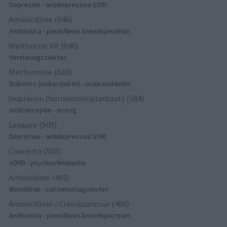
Depressie - antidepressiva SSRI
Amoxicilline (646)
Antibiotica - penicillines breedspectrum
Wellbutrin XR (646)
Verslavingsziekten
Metformine (620)
Diabetes (suikerziekte) - orale middelen
Implanon (hormoonimplantaat) (584)
Anticonceptie - overig
Lexapro (509)
Depressie - antidepressiva SSRI
Concerta (503)
ADHD - psychostimulantia
Amlodipine (493)
Bloeddruk - calciumantagonisten
Amoxicilline / Clavulaanzuur (486)
Antibiotica - penicillines breedspectrum