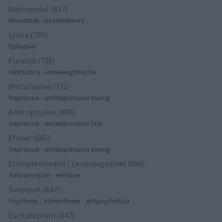
Metoprolol (817)
Bloeddruk - betablokkers
Lyrica (795)
Epilepsie
Furabid (735)
Antibiotica - urineweginfectie
Mirtazapine (731)
Depressie - antidepressiva overig
Amitriptyline (699)
Depressie - antidepressiva TCA
Efexor (665)
Depressie - antidepressiva overig
Ethinylestradiol / Levonorgestrel (656)
Anticonceptie - eenfase
Seroquel (647)
Psychose / schizofrenie - antipsychotica
Escitalopram (647)